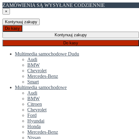
ZAMÓWIENIA SĄ WYSYŁANE CODZIENNIE
×
Kontynuuj zakupy
Do kasy
Kontynuuj zakupy
Do kasy
Multimedia samochodowe Dudu
Audi
BMW
Chevrolet
Mercedes-Benz
Smart
Multimedia samochodowe
Audi
BMW
Citroen
Chevrolet
Ford
Hyundai
Honda
Mercedes-Benz
Nissan