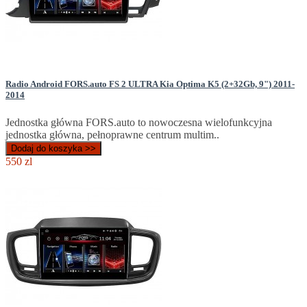
Radio Android FORS.auto FS 2 ULTRA Kia Optima K5 (2+32Gb, 9") 2011-
2014
Jednostka główna FORS.auto to nowoczesna wielofunkcyjna
jednostka główna, pełnoprawne centrum multim..
Dodaj do koszyka >>
550 zl