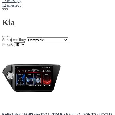
12 miesięcy
12 miesięcy
333
Kia
Sortuj według:
Pokaż:
Radio Android FORS.auto FS 2 ULTRA Kia K2/Rio (2+32Gb, 9") 2012-2015