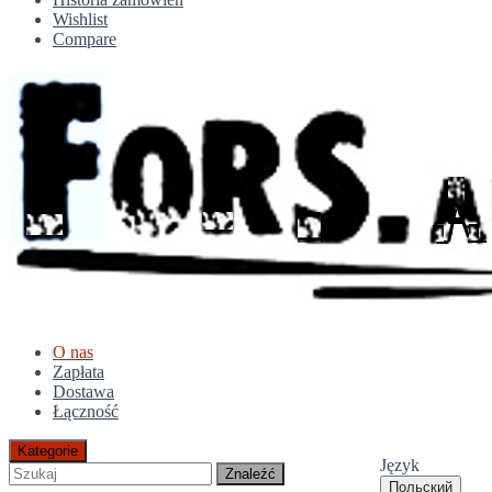
Wishlist
Compare
O nas
Zapłata
Dostawa
Łączność
Kategorie
Język
Znaleźć
Польский