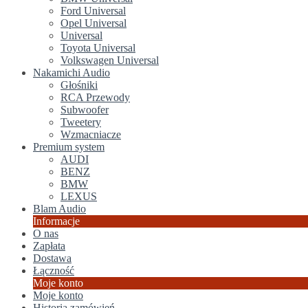
Ford Universal
Opel Universal
Universal
Toyota Universal
Volkswagen Universal
Nakamichi Audio
Głośniki
RCA Przewody
Subwoofer
Tweetery
Wzmacniacze
Premium system
AUDI
BENZ
BMW
LEXUS
Blam Audio
Informacje
O nas
Zapłata
Dostawa
Łączność
Moje konto
Moje konto
Historia zamówień