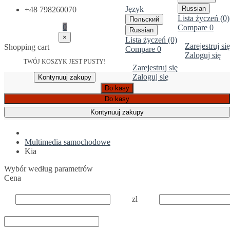
Język
Russian
+48 798260070
Lista życzeń (0)
Польский
0
Compare
0
Russian
×
Lista życzeń (0)
Zarejestruj się
Shopping cart
Compare
0
Zaloguj się
TWÓJ KOSZYK JEST PUSTY!
Zarejestruj się
Zaloguj się
Kontynuuj zakupy
Do kasy
Do kasy
Kontynuuj zakupy
Multimedia samochodowe
Kia
Wybór według parametrów
Cena
zl