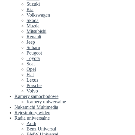
Suzuki
Kia
Volkswagen
Skoda
Mazda
Mitsubishi
Renault
Jeep
Subaru
Peugeot
Toyota
Seat
Opel
Fiat
Lexus
Porsche
Volvo
Kamery samochodowe
Kamery uniwersalne
Nakamichi Multimedia
Rejestratory wideo
Radia uniwersalne
Audi
Benz Universal
BMW Universal