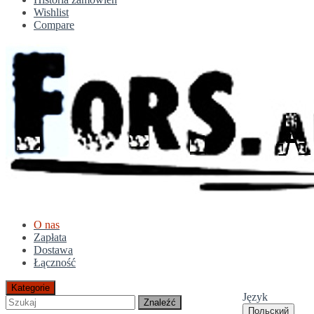
Wishlist
Compare
O nas
Zapłata
Dostawa
Łączność
Kategorie
Język
Znaleźć
Польский