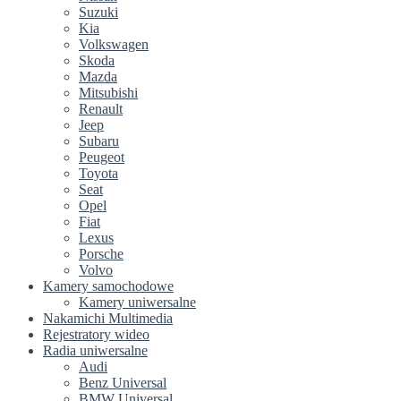
Suzuki
Kia
Volkswagen
Skoda
Mazda
Mitsubishi
Renault
Jeep
Subaru
Peugeot
Toyota
Seat
Opel
Fiat
Lexus
Porsche
Volvo
Kamery samochodowe
Kamery uniwersalne
Nakamichi Multimedia
Rejestratory wideo
Radia uniwersalne
Audi
Benz Universal
BMW Universal