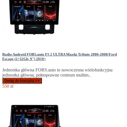
Radio Android FORS.auto FS 2 ULTRA Mazda Tribute 2006-2008/Ford
Escape (2+32Gb, 9") 2010+
Jednostka główna FORS.auto to nowoczesna wielofunkcyjna
jednostka główna, pełnoprawne centrum multim..
Dodaj do koszyka >>
550 zl