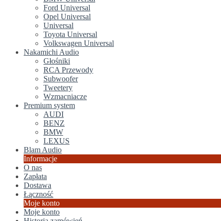
Ford Universal
Opel Universal
Universal
Toyota Universal
Volkswagen Universal
Nakamichi Audio
Głośniki
RCA Przewody
Subwoofer
Tweetery
Wzmacniacze
Premium system
AUDI
BENZ
BMW
LEXUS
Blam Audio
Informacje
O nas
Zapłata
Dostawa
Łączność
Moje konto
Moje konto
Historia zamówień