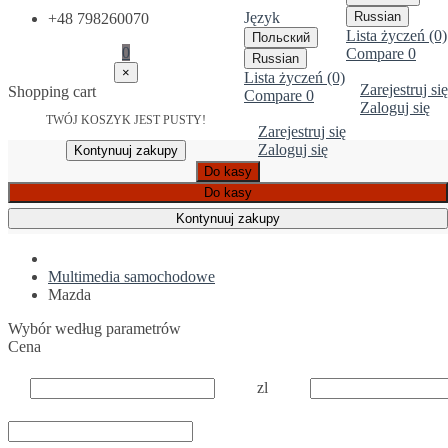
Język
Russian
+48 798260070
Lista życzeń (0)
Польский
0
Compare
0
Russian
×
Lista życzeń (0)
Zarejestruj się
Shopping cart
Compare
0
Zaloguj się
TWÓJ KOSZYK JEST PUSTY!
Zarejestruj się
Zaloguj się
Kontynuuj zakupy
Do kasy
Do kasy
Kontynuuj zakupy
Multimedia samochodowe
Mazda
Wybór według parametrów
Cena
zl