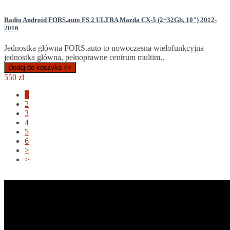
Radio Android FORS.auto FS 2 ULTRA Mazda CX-5 (2+32Gb, 10") 2012-
2016
Jednostka główna FORS.auto to nowoczesna wielofunkcyjna
jednostka główna, pełnoprawne centrum multim..
Dodaj do koszyka >>
550 zl
1
2
3
4
5
6
>
>|