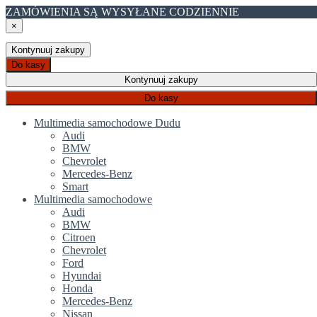
ZAMÓWIENIA SĄ WYSYŁANE CODZIENNIE
×
Kontynuuj zakupy
Do kasy
Kontynuuj zakupy
Do kasy
Multimedia samochodowe Dudu
Audi
BMW
Chevrolet
Mercedes-Benz
Smart
Multimedia samochodowe
Audi
BMW
Citroen
Chevrolet
Ford
Hyundai
Honda
Mercedes-Benz
Nissan