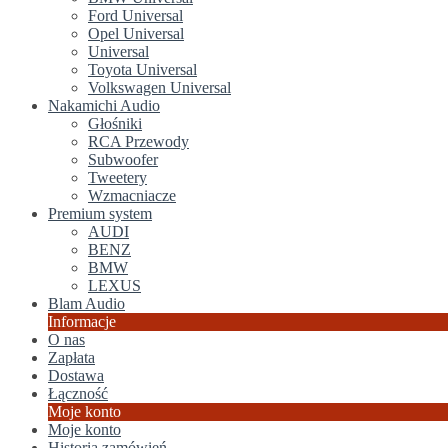
Ford Universal
Opel Universal
Universal
Toyota Universal
Volkswagen Universal
Nakamichi Audio
Głośniki
RCA Przewody
Subwoofer
Tweetery
Wzmacniacze
Premium system
AUDI
BENZ
BMW
LEXUS
Blam Audio
Informacje
O nas
Zapłata
Dostawa
Łączność
Moje konto
Moje konto
Historia zamówień