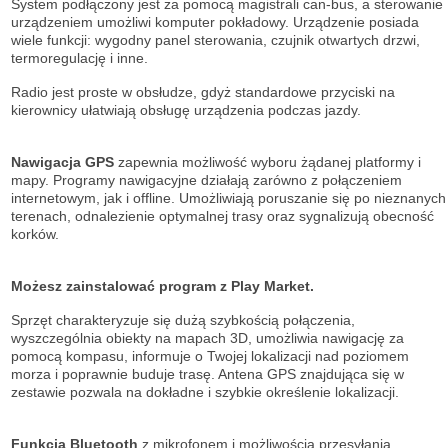
System podłączony jest za pomocą magistrali can-bus, a sterowanie
urządzeniem umożliwi komputer pokładowy. Urządzenie posiada
wiele funkcji: wygodny panel sterowania, czujnik otwartych drzwi,
termoregulację i inne.
Radio jest proste w obsłudze, gdyż standardowe przyciski na
kierownicy ułatwiają obsługę urządzenia podczas jazdy.
Nawigacja GPS
zapewnia możliwość wyboru żądanej platformy i
mapy. Programy nawigacyjne działają zarówno z połączeniem
internetowym, jak i offline. Umożliwiają poruszanie się po nieznanych
terenach, odnalezienie optymalnej trasy oraz sygnalizują obecność
korków.
Możesz zainstalować program z Play Market.
Sprzęt charakteryzuje się dużą szybkością połączenia,
wyszczególnia obiekty na mapach 3D, umożliwia nawigację za
pomocą kompasu, informuje o Twojej lokalizacji nad poziomem
morza i poprawnie buduje trasę. Antena GPS znajdująca się w
zestawie pozwala na dokładne i szybkie określenie lokalizacji.
Funkcja Bluetooth
z mikrofonem i możliwością przesyłania