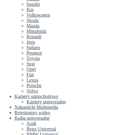
Suzuki
Kia
Volkswagen
Skoda
Mazda
Mitsubishi
Renault
Jeep
Subaru
Peugeot
Toyota
Seat
Opel
Fiat
Lexus
Porsche
Volvo
Kamery samochodowe
Kamery uniwersalne
Nakamichi Multimedia
Rejestratory wideo
Radia uniwersalne
Audi
Benz Universal
BMW Universal