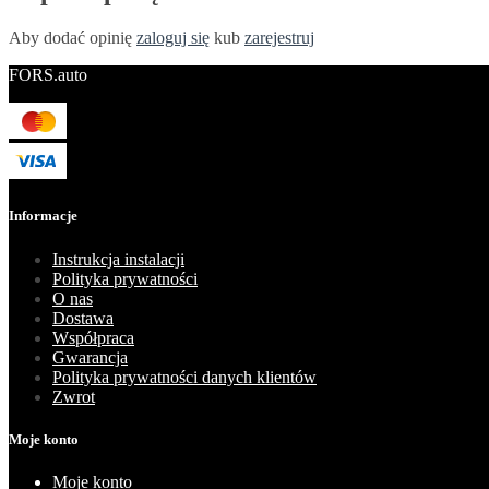
Aby dodać opinię
zaloguj się
kub
zarejestruj
FORS.auto
Informacje
Instrukcja instalacji
Polityka prywatności
O nas
Dostawa
Współpraca
Gwarancja
Polityka prywatności danych klientów
Zwrot
Moje konto
Moje konto