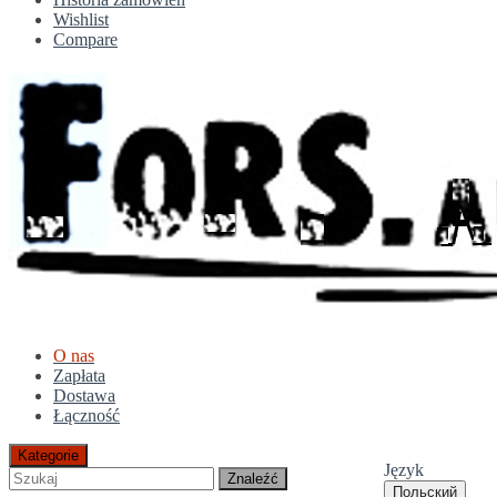
Wishlist
Compare
O nas
Zapłata
Dostawa
Łączność
Kategorie
Język
Znaleźć
Польский