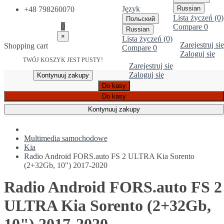
Język
Russian
+48 798260070
Lista życzeń (0)
Польский
0
Compare
0
Russian
×
Lista życzeń (0)
Zarejestruj się
Shopping cart
Compare
0
Zaloguj się
TWÓJ KOSZYK JEST PUSTY!
Zarejestruj się
Zaloguj się
Kontynuuj zakupy
Do kasy
Do kasy
Kontynuuj zakupy
Multimedia samochodowe
Kia
Radio Android FORS.auto FS 2 ULTRA Kia Sorento
(2+32Gb, 10") 2017-2020
Radio Android FORS.auto FS 2
ULTRA Kia Sorento (2+32Gb,