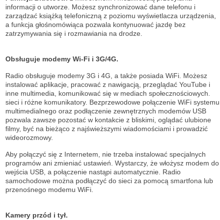
informacji o utworze. Możesz synchronizować dane telefonu i
zarządzać książką telefoniczną z poziomu wyświetlacza urządzenia,
a funkcja głośnomówiąca pozwala kontynuować jazdę bez
zatrzymywania się i rozmawiania na drodze.
Obsługuje modemy Wi-Fi i 3G/4G.
Radio obsługuje modemy 3G i 4G, a także posiada WiFi. Możesz
instalować aplikacje, pracować z nawigacją, przeglądać YouTube i
inne multimedia, komunikować się w mediach społecznościowych.
sieci i różne komunikatory. Bezprzewodowe połączenie WiFi systemu
multimedialnego oraz podłączenie zewnętrznych modemów USB
pozwala zawsze pozostać w kontakcie z bliskimi, oglądać ulubione
filmy, być na bieżąco z najświeższymi wiadomościami i prowadzić
wideorozmowy.
Aby połączyć się z Internetem, nie trzeba instalować specjalnych
programów ani zmieniać ustawień. Wystarczy, że włożysz modem do
wejścia USB, a połączenie nastąpi automatycznie. Radio
samochodowe można podłączyć do sieci za pomocą smartfona lub
przenośnego modemu WiFi.
Kamery przód i tył.