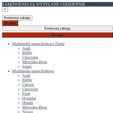
ZAMÓWIENIA SĄ WYSYŁANE CODZIENNIE
×
Kontynuuj zakupy
Do kasy
Kontynuuj zakupy
Do kasy
Multimedia samochodowe Dudu
Audi
BMW
Chevrolet
Mercedes-Benz
Smart
Multimedia samochodowe
Audi
BMW
Citroen
Chevrolet
Ford
Hyundai
Honda
Mercedes-Benz
Nissan