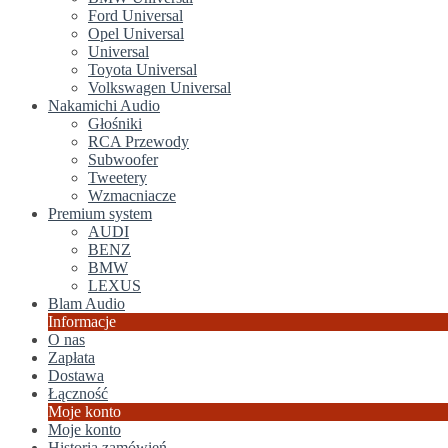
Ford Universal
Opel Universal
Universal
Toyota Universal
Volkswagen Universal
Nakamichi Audio
Głośniki
RCA Przewody
Subwoofer
Tweetery
Wzmacniacze
Premium system
AUDI
BENZ
BMW
LEXUS
Blam Audio
Informacje
O nas
Zapłata
Dostawa
Łączność
Moje konto
Moje konto
Historia zamówień