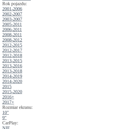
Rok pojazdu:
2001-2006
2002-2007
2003-2007
2005-2011
2006-2011
2008-2011
2008-2012
2012-2015
2012-2017
2012-2018
2013-2015
2013-2016
2013-2018
2014-2019
2014-2020
2015
2015-2020
2016+
2017+
Rozmiar ekranu:
10"
9"
CarPlay:
NIE