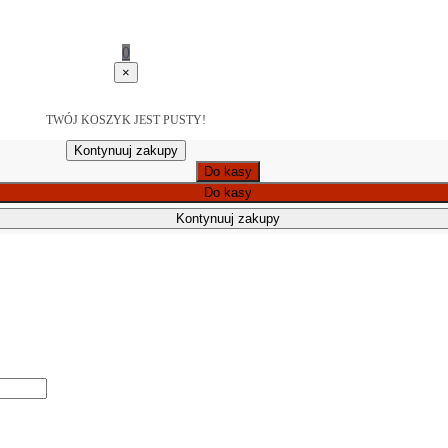
0
×
TWÓJ KOSZYK JEST PUSTY!
Kontynuuj zakupy
Do kasy
Do kasy
Kontynuuj zakupy