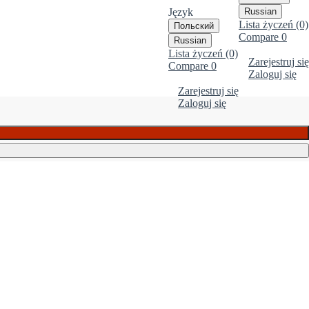
Język
Russian
Lista życzeń (0)
Польский
Compare
0
Russian
Lista życzeń (0)
Zarejestruj się
Compare
0
Zaloguj się
Zarejestruj się
Zaloguj się