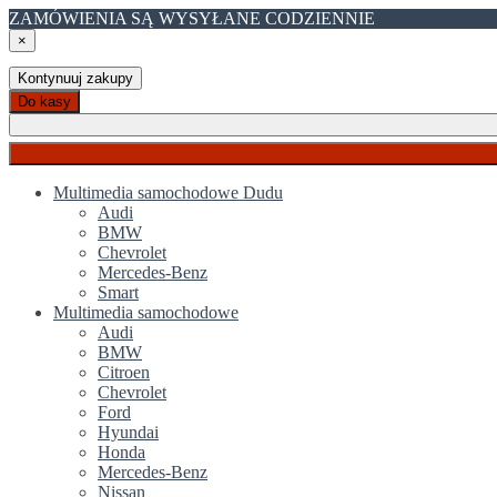
ZAMÓWIENIA SĄ WYSYŁANE CODZIENNIE
×
Kontynuuj zakupy
Do kasy
Multimedia samochodowe Dudu
Audi
BMW
Chevrolet
Mercedes-Benz
Smart
Multimedia samochodowe
Audi
BMW
Citroen
Chevrolet
Ford
Hyundai
Honda
Mercedes-Benz
Nissan