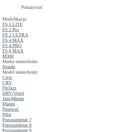
Pokazywać
Modyfikacja:
FS 1 LITE
FS 2 Pro
FS 2 ULTRA
FS 4 MAX
FS 4 PRO
FS 6 MAX
M300
Marka samochodu:
Honda
Model samochodu:
Civic
CRV
Fit/Jazz
HRV/Vezel
Jazz/Miasto
Miasto
Pasować
Pilot
Porozumienie 7
Porozumienie 8
Porozumienie 9