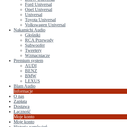
Ford Universal
Opel Universal
Universal
Toyota Universal
Volkswagen Universal
Nakamichi Audio
Głośniki
RCA Przewody
Subwoofer
Tweetery
Wzmacniacze
Premium system
AUDI
BENZ
BMW
LEXUS
Blam Audio
Informacje
O nas
Zapłata
Dostawa
Łączność
Moje konto
Moje konto
Historia zamówień