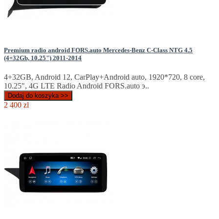
Premium radio android FORS.auto Mercedes-Benz C-Class NTG 4.5
(4+32Gb, 10.25") 2011-2014
4+32GB, Android 12, CarPlay+Android auto, 1920*720, 8 core,
10.25", 4G LTE Radio Android FORS.auto э..
Dodaj do koszyka >>
2 400 zl