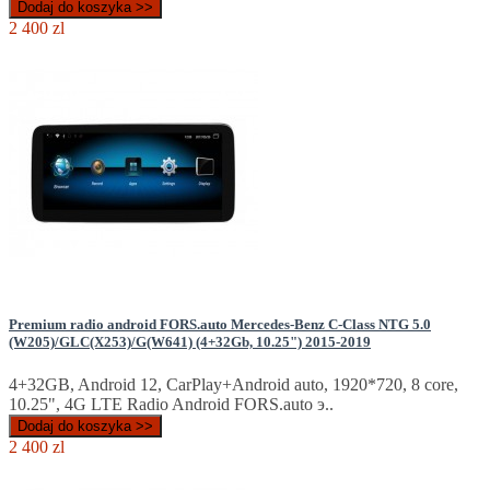
Dodaj do koszyka >>
2 400 zl
Premium radio android FORS.auto Mercedes-Benz C-Class NTG 5.0
(W205)/GLC(X253)/G(W641) (4+32Gb, 10.25") 2015-2019
4+32GB, Android 12, CarPlay+Android auto, 1920*720, 8 core,
10.25", 4G LTE Radio Android FORS.auto э..
Dodaj do koszyka >>
2 400 zl