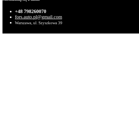
+48 798260070
fors.auto.pl@gmail.com
Warszawa, ul. Szyszkowa 39