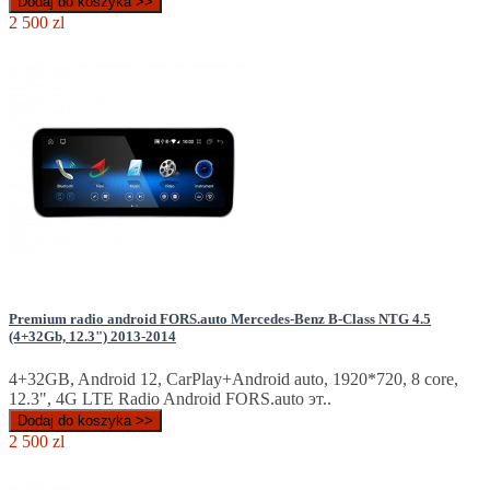
Dodaj do koszyka >>
2 500 zl
Premium radio android FORS.auto Mercedes-Benz B-Class NTG 4.5
(4+32Gb, 12.3") 2013-2014
4+32GB, Android 12, CarPlay+Android auto, 1920*720, 8 core,
12.3", 4G LTE Radio Android FORS.auto эт..
Dodaj do koszyka >>
2 500 zl