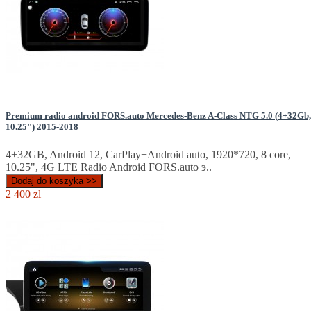
Premium radio android FORS.auto Mercedes-Benz A-Class NTG 5.0 (4+32Gb,
10.25") 2015-2018
4+32GB, Android 12, CarPlay+Android auto, 1920*720, 8 core,
10.25", 4G LTE Radio Android FORS.auto э..
Dodaj do koszyka >>
2 400 zl