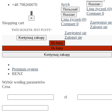
Język
Russian
+48 798260070
Lista życzeń (0)
Польский
0
Compare
0
Russian
×
Lista życzeń (0)
Zarejestruj się
Shopping cart
Compare
0
Zaloguj się
TWÓJ KOSZYK JEST PUSTY!
Zarejestruj się
Zaloguj się
Kontynuuj zakupy
Do kasy
Do kasy
Kontynuuj zakupy
Premium system
BENZ
Wybór według parametrów
Cena
zl