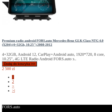
Premium radio android FORS.auto Mercedes-Benz GLK-Class NTG 4.0
(X204) (4+32Gb, 10.25") 2008-2012
4+32GB, Android 12, CarPlay+Android auto, 1920*720, 8 core,
10.25", 4G LTE Radio Android FORS.auto э..
Dodaj do koszyka >>
2 500 zl
1
2
>
>|
FORS.auto