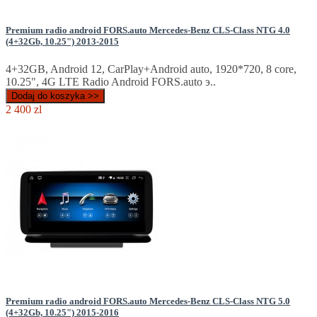
Premium radio android FORS.auto Mercedes-Benz CLS-Class NTG 4.0
(4+32Gb, 10.25") 2013-2015
4+32GB, Android 12, CarPlay+Android auto, 1920*720, 8 core,
10.25", 4G LTE Radio Android FORS.auto э..
Dodaj do koszyka >>
2 400 zl
Premium radio android FORS.auto Mercedes-Benz CLS-Class NTG 5.0
(4+32Gb, 10.25") 2015-2016