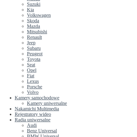
Suzuki
Kia
Volkswagen
Skoda
Mazda
Mitsubishi
Renault
Jeep
Subaru
Peugeot
Toyota
Seat
Opel
Fiat
Lexus
Porsche
Volvo
Kamery samochodowe
Kamery uniwersalne
Nakamichi Multimedia
Rejestratory wideo
Radia uniwersalne
Audi
Benz Universal
BMW Universal