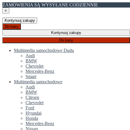
ZAMÓWIENIA SĄ WYSYŁANE CODZIENNIE
×
Kontynuuj zakupy
Do kasy
Kontynuuj zakupy
Do kasy
Multimedia samochodowe Dudu
Audi
BMW
Chevrolet
Mercedes-Benz
Smart
Multimedia samochodowe
Audi
BMW
Citroen
Chevrolet
Ford
Hyundai
Honda
Mercedes-Benz
Nissan