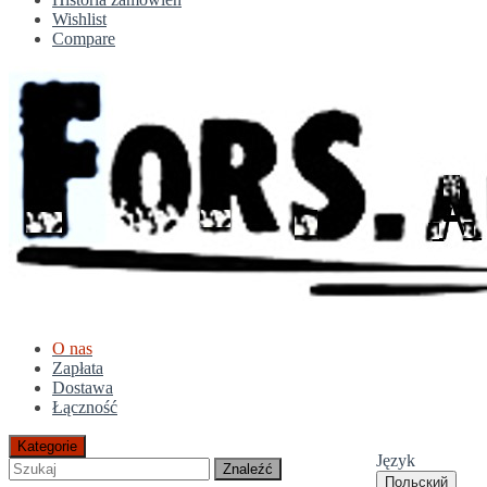
Wishlist
Compare
O nas
Zapłata
Dostawa
Łączność
Kategorie
Język
Znaleźć
Польский