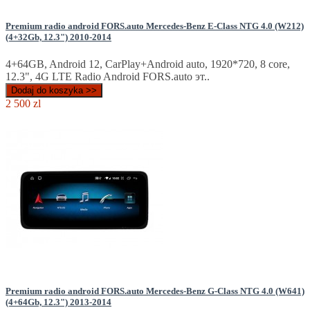
Premium radio android FORS.auto Mercedes-Benz E-Class NTG 4.0 (W212)
(4+32Gb, 12.3") 2010-2014
4+64GB, Android 12, CarPlay+Android auto, 1920*720, 8 core,
12.3", 4G LTE Radio Android FORS.auto эт..
Dodaj do koszyka >>
2 500 zl
Premium radio android FORS.auto Mercedes-Benz G-Class NTG 4.0 (W641)
(4+64Gb, 12.3") 2013-2014