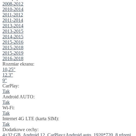
2008-2012
2010-2014
2011-2012
2011-2014
2013-2014
2013-2015
2014-2015
2015-2016
2015-2018
2015-2019
2016-2018
Rozmiar ekranu:
10,25"
12.3"
9"
CarPlay:
Tak
Android AUTO:
Tak
Wi-Fi:
Tak
Internet 4G LTE (karta SIM):
Tak
Dodatkowe cechy:
4+32 GB, Android 12, CarPlay+Android auto, 1920*720, 8 rdzeni,