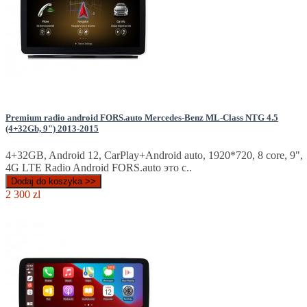
Premium radio android FORS.auto Mercedes-Benz ML-Class NTG 4.5
(4+32Gb, 9") 2013-2015
4+32GB, Android 12, CarPlay+Android auto, 1920*720, 8 core, 9",
4G LTE Radio Android FORS.auto это с..
Dodaj do koszyka >>
2 300 zl