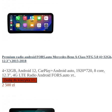
Premium radio android FORS.auto Mercedes-Benz A-Class NTG 5.0 (4+32Gb,
12.3") 2015-2018
4+32GB, Android 12, CarPlay+Android auto, 1920*720, 8 core,
12.3", 4G LTE Radio Android FORS.auto эт..
Dodaj do koszyka >>
2 500 zl