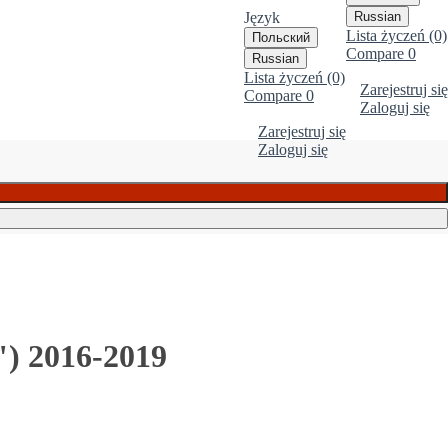
Język
Russian
Lista życzeń (0)
Польский
Compare
0
Russian
Lista życzeń (0)
Zarejestruj się
Compare
0
Zaloguj się
Zarejestruj się
Zaloguj się
) 2016-2019