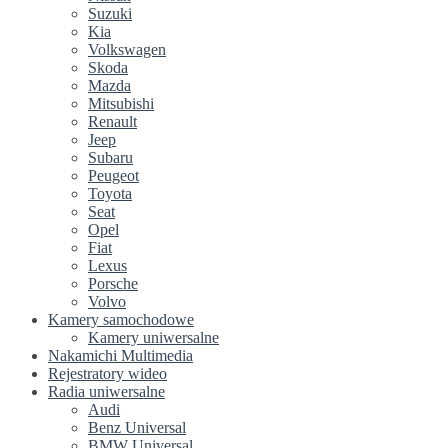
Suzuki
Kia
Volkswagen
Skoda
Mazda
Mitsubishi
Renault
Jeep
Subaru
Peugeot
Toyota
Seat
Opel
Fiat
Lexus
Porsche
Volvo
Kamery samochodowe
Kamery uniwersalne
Nakamichi Multimedia
Rejestratory wideo
Radia uniwersalne
Audi
Benz Universal
BMW Universal