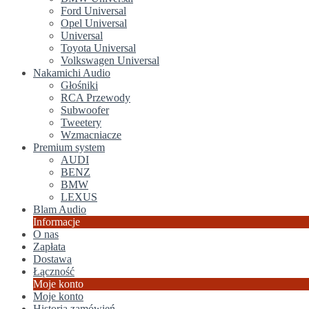
Ford Universal
Opel Universal
Universal
Toyota Universal
Volkswagen Universal
Nakamichi Audio
Głośniki
RCA Przewody
Subwoofer
Tweetery
Wzmacniacze
Premium system
AUDI
BENZ
BMW
LEXUS
Blam Audio
Informacje
O nas
Zapłata
Dostawa
Łączność
Moje konto
Moje konto
Historia zamówień