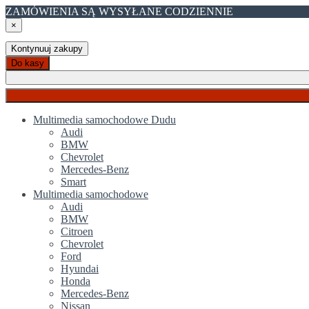
ZAMÓWIENIA SĄ WYSYŁANE CODZIENNIE
×
Kontynuuj zakupy
Do kasy
Multimedia samochodowe Dudu
Audi
BMW
Chevrolet
Mercedes-Benz
Smart
Multimedia samochodowe
Audi
BMW
Citroen
Chevrolet
Ford
Hyundai
Honda
Mercedes-Benz
Nissan