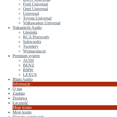
Ford Universal
Opel Universal
Universal
Toyota Universal
Volkswagen Universal
Nakamichi Audio
Głośniki
RCA Przewody
Subwoofer
Tweetery
Wzmacniacze
Premium system
AUDI
BENZ
BMW
LEXUS
Blam Audio
Informacje
O nas
Zapłata
Dostawa
Łączność
Moje konto
Moje konto
Historia zamówień