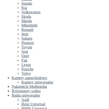
Suzuki
Kia
Volkswagen
Skoda
Mazda
Mitsubishi
Renault
Jeep
Subaru
Peugeot
Toyota
Seat
Opel
Fiat
Lexus
Porsche
Volvo
Kamery samochodowe
Kamery uniwersalne
Nakamichi Multimedia
Rejestratory wideo
Radia uniwersalne
Audi
Benz Universal
BMW Universal