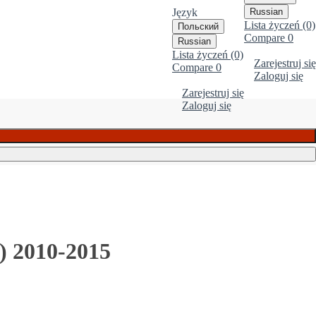
Język
Russian
Lista życzeń (0)
Польский
Compare
0
Russian
Lista życzeń (0)
Zarejestruj się
Compare
0
Zaloguj się
Zarejestruj się
Zaloguj się
) 2010-2015