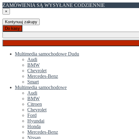
ZAMÓWIENIA SĄ WYSYŁANE CODZIENNIE
×
Kontynuuj zakupy
Do kasy
Multimedia samochodowe Dudu
Audi
BMW
Chevrolet
Mercedes-Benz
Smart
Multimedia samochodowe
Audi
BMW
Citroen
Chevrolet
Ford
Hyundai
Honda
Mercedes-Benz
Nissan