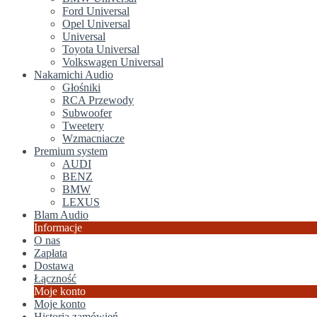
Ford Universal
Opel Universal
Universal
Toyota Universal
Volkswagen Universal
Nakamichi Audio
Głośniki
RCA Przewody
Subwoofer
Tweetery
Wzmacniacze
Premium system
AUDI
BENZ
BMW
LEXUS
Blam Audio
Informacje
O nas
Zapłata
Dostawa
Łączność
Moje konto
Moje konto
Historia zamówień