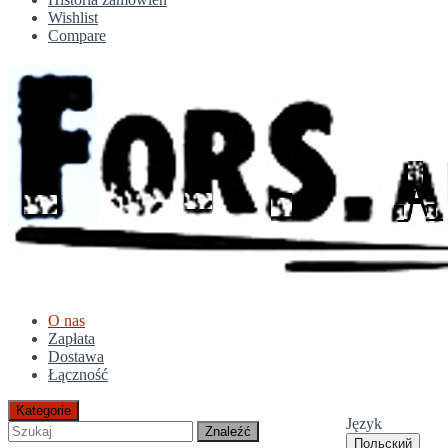
Wishlist
Compare
O nas
Zapłata
Dostawa
Łączność
Kategorie
Język
Znaleźć
Польский