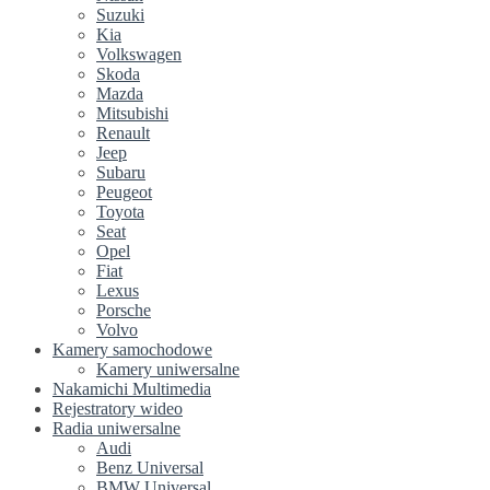
Suzuki
Kia
Volkswagen
Skoda
Mazda
Mitsubishi
Renault
Jeep
Subaru
Peugeot
Toyota
Seat
Opel
Fiat
Lexus
Porsche
Volvo
Kamery samochodowe
Kamery uniwersalne
Nakamichi Multimedia
Rejestratory wideo
Radia uniwersalne
Audi
Benz Universal
BMW Universal