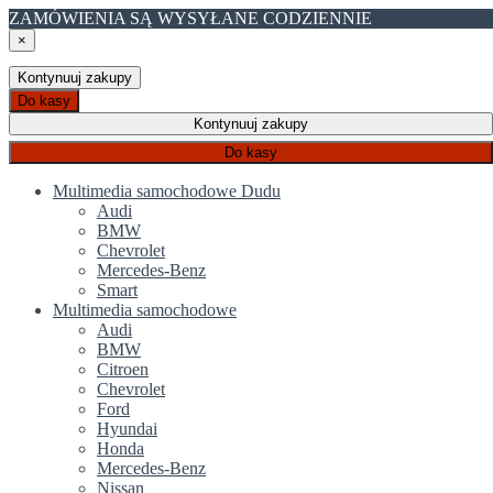
ZAMÓWIENIA SĄ WYSYŁANE CODZIENNIE
×
Kontynuuj zakupy
Do kasy
Kontynuuj zakupy
Do kasy
Multimedia samochodowe Dudu
Audi
BMW
Chevrolet
Mercedes-Benz
Smart
Multimedia samochodowe
Audi
BMW
Citroen
Chevrolet
Ford
Hyundai
Honda
Mercedes-Benz
Nissan