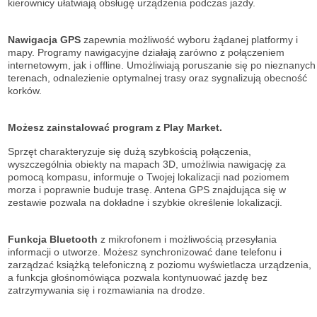
kierownicy ułatwiają obsługę urządzenia podczas jazdy.
Nawigacja GPS
zapewnia możliwość wyboru żądanej platformy i
mapy. Programy nawigacyjne działają zarówno z połączeniem
internetowym, jak i offline. Umożliwiają poruszanie się po nieznanych
terenach, odnalezienie optymalnej trasy oraz sygnalizują obecność
korków.
Możesz zainstalować program z Play Market.
Sprzęt charakteryzuje się dużą szybkością połączenia,
wyszczególnia obiekty na mapach 3D, umożliwia nawigację za
pomocą kompasu, informuje o Twojej lokalizacji nad poziomem
morza i poprawnie buduje trasę. Antena GPS znajdująca się w
zestawie pozwala na dokładne i szybkie określenie lokalizacji.
Funkcja Bluetooth
z mikrofonem i możliwością przesyłania
informacji o utworze. Możesz synchronizować dane telefonu i
zarządzać książką telefoniczną z poziomu wyświetlacza urządzenia,
a funkcja głośnomówiąca pozwala kontynuować jazdę bez
zatrzymywania się i rozmawiania na drodze.