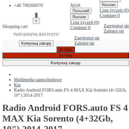
Język
Russian
+48 798260070
Lista życzeń (0)
Польский
0
Compare
0
Russian
×
Lista życzeń (0)
Zarejestruj się
Shopping cart
Compare
0
Zaloguj się
TWÓJ KOSZYK JEST PUSTY!
Zarejestruj się
Zaloguj się
Kontynuuj zakupy
Do kasy
Do kasy
Kontynuuj zakupy
Multimedia samochodowe
Kia
Radio Android FORS.auto FS 4 MAX Kia Sorento (4+32Gb,
10") 2014-2017
Radio Android FORS.auto FS 4
MAX Kia Sorento (4+32Gb,