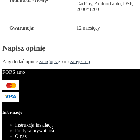
Dodatkowe cechy:
CarPlay, Android auto, DSP,
2000*1200
Gwarancja:
12 miesięcy
Napisz opinię
Aby dodać opinię
zaloguj się
kub
zarejestruj
FORS.auto
Informacje
Instrukcja instalacji
Polityka prywatności
O nas