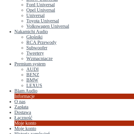
Ford Universal
Opel Universal
Universal
Toyota Universal
Volkswagen Universal
Nakamichi Audio
Głośniki
RCA Przewody
Subwoofer
Tweetery
Wzmacniacze
Premium system
AUDI
BENZ
BMW
LEXUS
Blam Audio
Informacje
O nas
Zapłata
Dostawa
Łączność
Moje konto
Moje konto
Historia zamówień