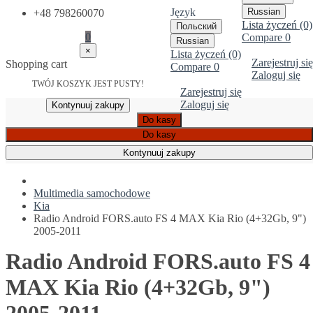
Język
Russian
+48 798260070
Lista życzeń (0)
Польский
0
Compare
0
Russian
×
Lista życzeń (0)
Zarejestruj się
Shopping cart
Compare
0
Zaloguj się
TWÓJ KOSZYK JEST PUSTY!
Zarejestruj się
Zaloguj się
Kontynuuj zakupy
Do kasy
Do kasy
Kontynuuj zakupy
Multimedia samochodowe
Kia
Radio Android FORS.auto FS 4 MAX Kia Rio (4+32Gb, 9")
2005-2011
Radio Android FORS.auto FS 4
MAX Kia Rio (4+32Gb, 9")