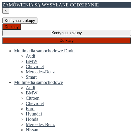
ZAMÓWIENIA SĄ WYSYŁANE CODZIENNIE
×
Kontynuuj zakupy
Do kasy
Kontynuuj zakupy
Do kasy
Multimedia samochodowe Dudu
Audi
BMW
Chevrolet
Mercedes-Benz
Smart
Multimedia samochodowe
Audi
BMW
Citroen
Chevrolet
Ford
Hyundai
Honda
Mercedes-Benz
Nissan