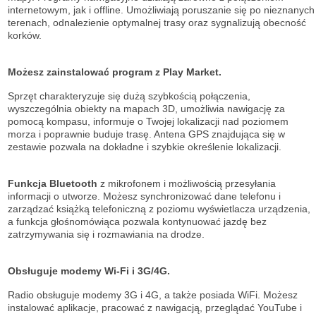
internetowym, jak i offline. Umożliwiają poruszanie się po nieznanych
terenach, odnalezienie optymalnej trasy oraz sygnalizują obecność
korków.
Możesz zainstalować program z Play Market.
Sprzęt charakteryzuje się dużą szybkością połączenia,
wyszczególnia obiekty na mapach 3D, umożliwia nawigację za
pomocą kompasu, informuje o Twojej lokalizacji nad poziomem
morza i poprawnie buduje trasę. Antena GPS znajdująca się w
zestawie pozwala na dokładne i szybkie określenie lokalizacji.
Funkcja Bluetooth
z mikrofonem i możliwością przesyłania
informacji o utworze. Możesz synchronizować dane telefonu i
zarządzać książką telefoniczną z poziomu wyświetlacza urządzenia,
a funkcja głośnomówiąca pozwala kontynuować jazdę bez
zatrzymywania się i rozmawiania na drodze.
Obsługuje modemy Wi-Fi i 3G/4G.
Radio obsługuje modemy 3G i 4G, a także posiada WiFi. Możesz
instalować aplikacje, pracować z nawigacją, przeglądać YouTube i