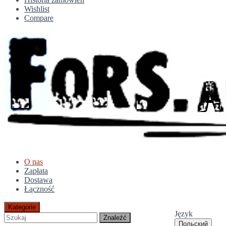
Wishlist
Compare
O nas
Zapłata
Dostawa
Łączność
Kategorie
Język
Znaleźć
Польский