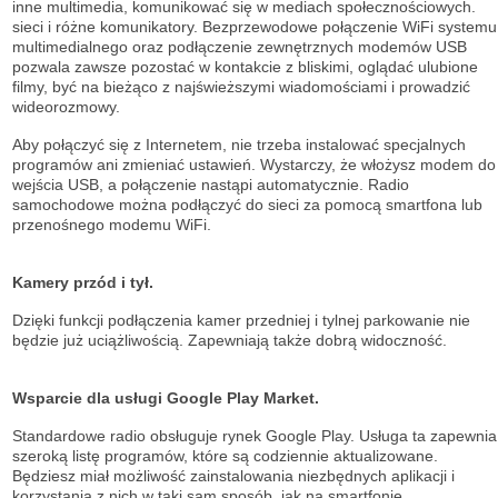
inne multimedia, komunikować się w mediach społecznościowych.
sieci i różne komunikatory. Bezprzewodowe połączenie WiFi systemu
multimedialnego oraz podłączenie zewnętrznych modemów USB
pozwala zawsze pozostać w kontakcie z bliskimi, oglądać ulubione
filmy, być na bieżąco z najświeższymi wiadomościami i prowadzić
wideorozmowy.
Aby połączyć się z Internetem, nie trzeba instalować specjalnych
programów ani zmieniać ustawień. Wystarczy, że włożysz modem do
wejścia USB, a połączenie nastąpi automatycznie. Radio
samochodowe można podłączyć do sieci za pomocą smartfona lub
przenośnego modemu WiFi.
Kamery przód i tył.
Dzięki funkcji podłączenia kamer przedniej i tylnej parkowanie nie
będzie już uciążliwością. Zapewniają także dobrą widoczność.
Wsparcie dla usługi Google Play Market.
Standardowe radio obsługuje
rynek Google Play. Usługa ta zapewnia
szeroką listę
programów, które są codziennie aktualizowane.
Będziesz miał możliwość
zainstalowania niezbędnych aplikacji i
korzystania z nich w taki sam sposób, jak na
smartfonie.