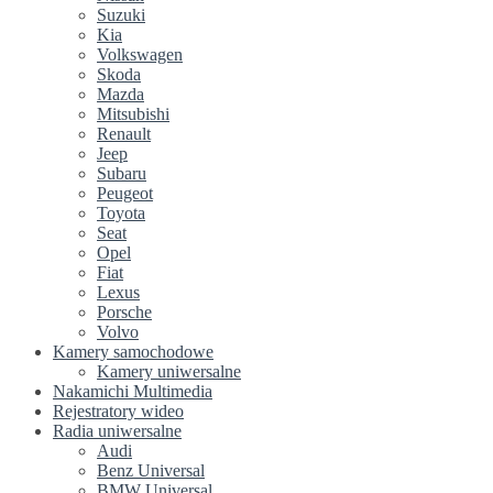
Suzuki
Kia
Volkswagen
Skoda
Mazda
Mitsubishi
Renault
Jeep
Subaru
Peugeot
Toyota
Seat
Opel
Fiat
Lexus
Porsche
Volvo
Kamery samochodowe
Kamery uniwersalne
Nakamichi Multimedia
Rejestratory wideo
Radia uniwersalne
Audi
Benz Universal
BMW Universal