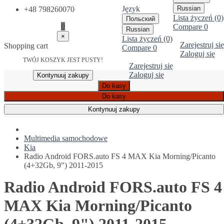
Język
Russian
+48 798260070
Lista życzeń (0)
Польский
0
Compare
0
Russian
×
Lista życzeń (0)
Zarejestruj się
Shopping cart
Compare
0
Zaloguj się
TWÓJ KOSZYK JEST PUSTY!
Zarejestruj się
Zaloguj się
Kontynuuj zakupy
Do kasy
Do kasy
Kontynuuj zakupy
Multimedia samochodowe
Kia
Radio Android FORS.auto FS 4 MAX Kia Morning/Picanto
(4+32Gb, 9") 2011-2015
Radio Android FORS.auto FS 4
MAX Kia Morning/Picanto