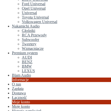
Ford Universal
Opel Universal
Universal
Toyota Universal
Volkswagen Universal
Nakamichi Audio
Głośniki
RCA Przewody
Subwoofer
Tweetery
Wzmacniacze
Premium system
AUDI
BENZ
BMW
LEXUS
Blam Audio
Informacje
O nas
Zapłata
Dostawa
Łączność
Moje konto
Moje konto
Historia zamówień