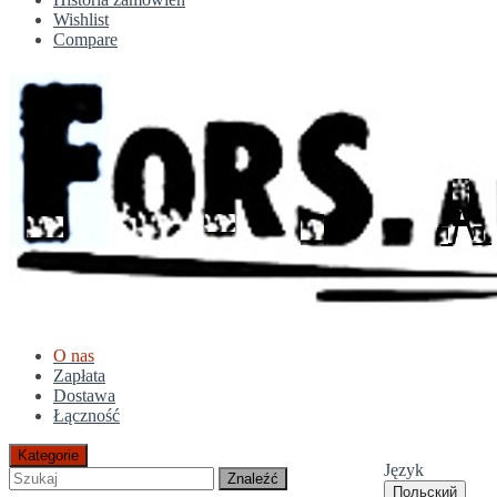
Wishlist
Compare
O nas
Zapłata
Dostawa
Łączność
Kategorie
Język
Znaleźć
Польский