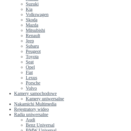
Suzuki
Kia
Volkswagen
Skoda
Mazda
Mitsubishi
Renault
Jeep
Subaru
Peugeot
Toyota
Seat
Opel
Fiat
Lexus
Porsche
Volvo
Kamery samochodowe
Kamery uniwersalne
Nakamichi Multimedia
Rejestratory wideo
Radia uniwersalne
Audi
Benz Universal
BMW Universal