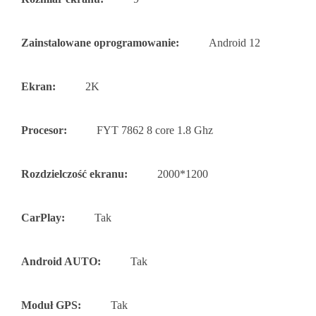
Zainstalowane oprogramowanie:
Android 12
Ekran:
2K
Procesor:
FYT 7862 8 core 1.8 Ghz
Rozdzielczość ekranu:
2000*1200
CarPlay:
Tak
Android AUTO:
Tak
Moduł GPS:
Tak