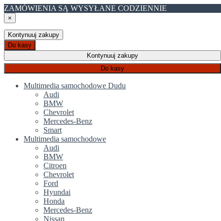
ZAMÓWIENIA SĄ WYSYŁANE CODZIENNIE
×
Kontynuuj zakupy
Do kasy
Kontynuuj zakupy
Do kasy
Multimedia samochodowe Dudu
Audi
BMW
Chevrolet
Mercedes-Benz
Smart
Multimedia samochodowe
Audi
BMW
Citroen
Chevrolet
Ford
Hyundai
Honda
Mercedes-Benz
Nissan