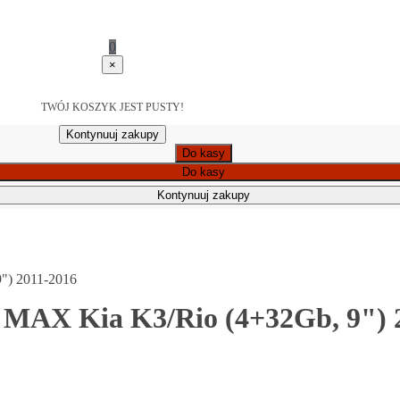
0
×
TWÓJ KOSZYK JEST PUSTY!
Kontynuuj zakupy
Do kasy
Do kasy
Kontynuuj zakupy
") 2011-2016
 MAX Kia K3/Rio (4+32Gb, 9") 