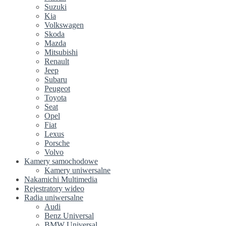
Suzuki
Kia
Volkswagen
Skoda
Mazda
Mitsubishi
Renault
Jeep
Subaru
Peugeot
Toyota
Seat
Opel
Fiat
Lexus
Porsche
Volvo
Kamery samochodowe
Kamery uniwersalne
Nakamichi Multimedia
Rejestratory wideo
Radia uniwersalne
Audi
Benz Universal
BMW Universal