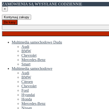
ZAMÓWIENIA SĄ WYSYŁANE CODZIENNIE
×
Kontynuuj zakupy
Do kasy
Multimedia samochodowe Dudu
Audi
BMW
Chevrolet
Mercedes-Benz
Smart
Multimedia samochodowe
Audi
BMW
Citroen
Chevrolet
Ford
Hyundai
Honda
Mercedes-Benz
Nissan