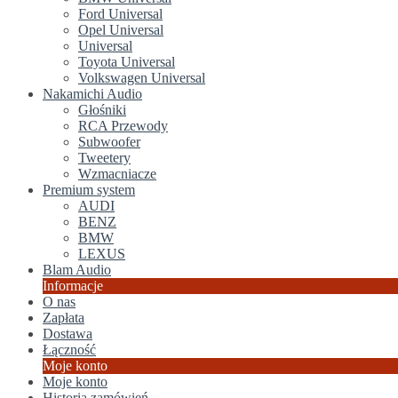
Ford Universal
Opel Universal
Universal
Toyota Universal
Volkswagen Universal
Nakamichi Audio
Głośniki
RCA Przewody
Subwoofer
Tweetery
Wzmacniacze
Premium system
AUDI
BENZ
BMW
LEXUS
Blam Audio
Informacje
O nas
Zapłata
Dostawa
Łączność
Moje konto
Moje konto
Historia zamówień