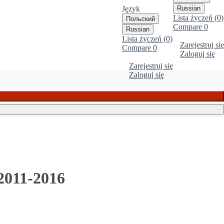
Język
Russian
Lista życzeń (0)
Польский
Compare
0
Russian
Lista życzeń (0)
Zarejestruj się
Compare
0
Zaloguj się
Zarejestruj się
Zaloguj się
2011-2016