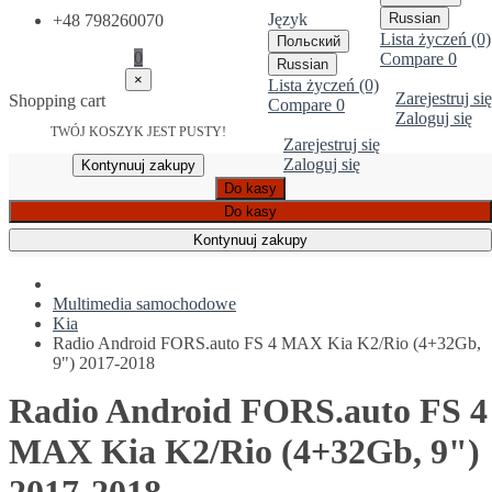
Język
Russian
+48 798260070
Lista życzeń (0)
Польский
0
Compare
0
Russian
×
Lista życzeń (0)
Zarejestruj się
Shopping cart
Compare
0
Zaloguj się
TWÓJ KOSZYK JEST PUSTY!
Zarejestruj się
Zaloguj się
Kontynuuj zakupy
Do kasy
Do kasy
Kontynuuj zakupy
Multimedia samochodowe
Kia
Radio Android FORS.auto FS 4 MAX Kia K2/Rio (4+32Gb,
9") 2017-2018
Radio Android FORS.auto FS 4
MAX Kia K2/Rio (4+32Gb, 9")