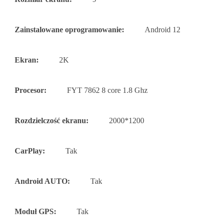
Zainstalowane oprogramowanie:
Android 12
Ekran:
2K
Procesor:
FYT 7862 8 core 1.8 Ghz
Rozdzielczość ekranu:
2000*1200
CarPlay:
Tak
Android AUTO:
Tak
Moduł GPS:
Tak