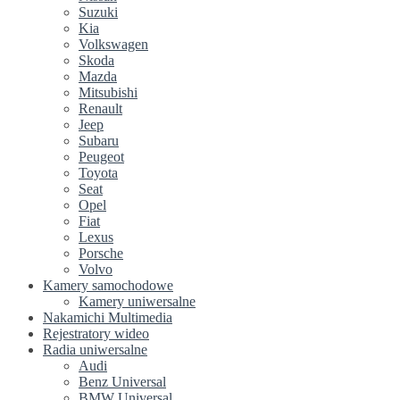
Suzuki
Kia
Volkswagen
Skoda
Mazda
Mitsubishi
Renault
Jeep
Subaru
Peugeot
Toyota
Seat
Opel
Fiat
Lexus
Porsche
Volvo
Kamery samochodowe
Kamery uniwersalne
Nakamichi Multimedia
Rejestratory wideo
Radia uniwersalne
Audi
Benz Universal
BMW Universal