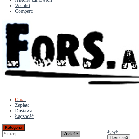
Wishlist
Compare
O nas
Zapłata
Dostawa
Łączność
Kategorie
Język
Znaleźć
Польский