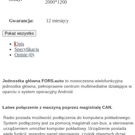
2000*1200
Gwarancja:
12 miesięcy
Pokaż wszystko
Opis
Specyfikacja
Opinie (0)
Jednostka główna FORS.auto
to nowoczesna wielofunkcyjna
jednostka główna, pełnoprawne centrum multimedialne działające w
oparciu o system operacyjny Android.
Łatwe połączenie z maszyną poprzez magistralę CAN.
Radio posiada możliwość podłączenia do komputera pokładowego.
System podłączony jest za pomocą magistrali can-bus, a sterowanie
urządzeniem umożliwi komputer pokładowy. Urządzenie posiada
wiele funkcji: wygodny panel sterowania, czujnik otwartych drzwi,