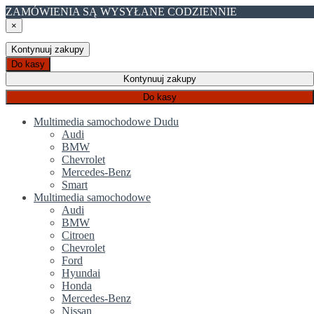
ZAMÓWIENIA SĄ WYSYŁANE CODZIENNIE
×
Kontynuuj zakupy
Do kasy
Kontynuuj zakupy
Do kasy
Multimedia samochodowe Dudu
Audi
BMW
Chevrolet
Mercedes-Benz
Smart
Multimedia samochodowe
Audi
BMW
Citroen
Chevrolet
Ford
Hyundai
Honda
Mercedes-Benz
Nissan