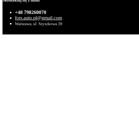
Skontaktuj się z nami
+48 798260070
fors.auto.pl@gmail.com
Warszawa, ul. Szyszkowa 39