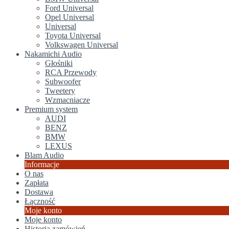
Ford Universal
Opel Universal
Universal
Toyota Universal
Volkswagen Universal
Nakamichi Audio
Głośniki
RCA Przewody
Subwoofer
Tweetery
Wzmacniacze
Premium system
AUDI
BENZ
BMW
LEXUS
Blam Audio
Informacje
O nas
Zapłata
Dostawa
Łączność
Moje konto
Moje konto
Historia zamówień