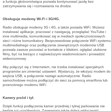
a funkcja głośnomówiąca pozwala kontynuować jazdę bez
zatrzymywania się i rozmawiania na drodze.
Obsługuje modemy Wi-Fi i 3G/4G.
Radio obsługuje modemy 3G i 4G, a także posiada WiFi. Możesz
instalować aplikacje, pracować z nawigacją, przeglądać YouTube i
inne multimedia, komunikować się w mediach społecznościowych.
sieci i różne komunikatory. Bezprzewodowe połączenie WiFi systemu
multimedialnego oraz podłączenie zewnętrznych modemów USB
pozwala zawsze pozostać w kontakcie z bliskimi, oglądać ulubione
filmy, być na bieżąco z najświeższymi wiadomościami i prowadzić
wideorozmowy.
Aby połączyć się z Internetem, nie trzeba instalować specjalnych
programów ani zmieniać ustawień. Wystarczy, że włożysz modem do
wejścia USB, a połączenie nastąpi automatycznie. Radio
samochodowe można podłączyć do sieci za pomocą smartfona lub
przenośnego modemu WiFi.
Kamery przód i tył.
Dzięki funkcji podłączenia kamer przedniej i tylnej parkowanie nie
będzie już uciążliwością. Zapewniają także dobrą widoczność.