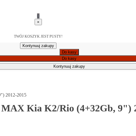
0
×
TWÓJ KOSZYK JEST PUSTY!
Kontynuuj zakupy
Do kasy
Do kasy
Kontynuuj zakupy
") 2012-2015
 MAX Kia K2/Rio (4+32Gb, 9") 