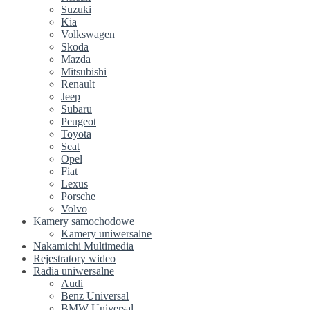
Suzuki
Kia
Volkswagen
Skoda
Mazda
Mitsubishi
Renault
Jeep
Subaru
Peugeot
Toyota
Seat
Opel
Fiat
Lexus
Porsche
Volvo
Kamery samochodowe
Kamery uniwersalne
Nakamichi Multimedia
Rejestratory wideo
Radia uniwersalne
Audi
Benz Universal
BMW Universal