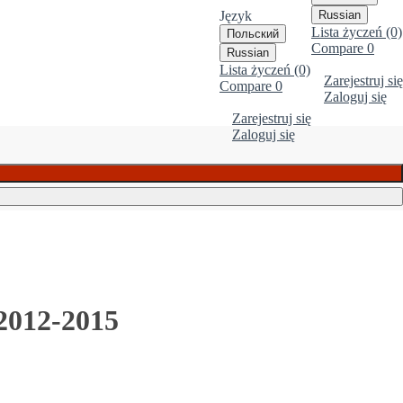
Język
Russian
Lista życzeń (0)
Польский
Compare
0
Russian
Lista życzeń (0)
Zarejestruj się
Compare
0
Zaloguj się
Zarejestruj się
Zaloguj się
2012-2015