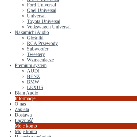
Ford Universal
Opel Universal
Universal
Toyota Universal
Volkswagen Universal
Nakamichi Audio
Głośniki
RCA Przewody
Subwoofer
Tweetery
Wzmacniacze
Premium system
AUDI
BENZ
BMW
LEXUS
Blam Audio
Informacje
O nas
Zapłata
Dostawa
Łączność
Moje konto
Moje konto
Historia zamówień