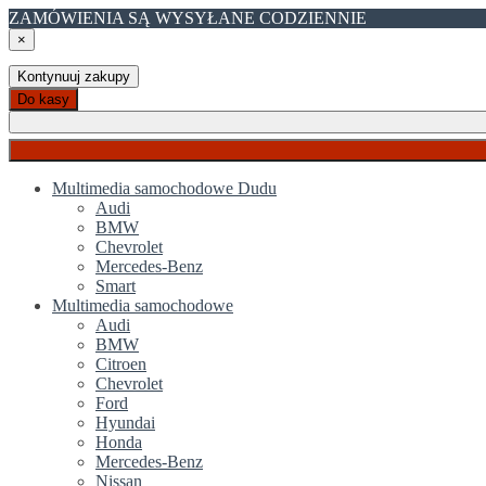
ZAMÓWIENIA SĄ WYSYŁANE CODZIENNIE
×
Kontynuuj zakupy
Do kasy
Multimedia samochodowe Dudu
Audi
BMW
Chevrolet
Mercedes-Benz
Smart
Multimedia samochodowe
Audi
BMW
Citroen
Chevrolet
Ford
Hyundai
Honda
Mercedes-Benz
Nissan