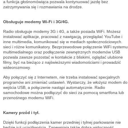
a funkcja głośnomówiąca pozwala kontynuować jazdę bez
zatrzymywania się i rozmawiania na drodze.
Obsługuje modemy Wi-Fi i 3G/4G.
Radio obsługuje modemy 3G i 4G, a także posiada WiFi. Możesz
instalować aplikacje, pracować z nawigacją, przeglądać YouTube i
inne multimedia, komunikować się w mediach społecznościowych.
sieci i różne komunikatory. Bezprzewodowe połączenie WiFi systemu
multimedialnego oraz podłączenie zewnętrznych modemów USB
pozwala zawsze pozostać w kontakcie z bliskimi, oglądać ulubione
filmy, być na bieżąco z najświeższymi wiadomościami i prowadzić
wideorozmowy.
Aby połączyć się z Internetem, nie trzeba instalować specjalnych
programów ani zmieniać ustawień. Wystarczy, że włożysz modem do
wejścia USB, a połączenie nastąpi automatycznie. Radio
samochodowe można podłączyć do sieci za pomocą smartfona lub
przenośnego modemu WiFi.
Kamery przód i tył.
Dzięki funkcji podłączenia kamer przedniej i tylnej parkowanie nie
będzie już uciążliwością. Zapewniają także dobrą widoczność.