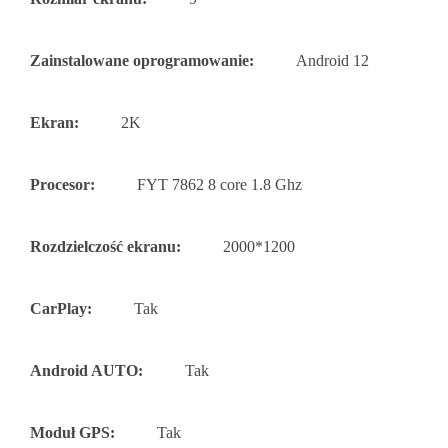
Zainstalowane oprogramowanie:
Android 12
Ekran:
2K
Procesor:
FYT 7862 8 core 1.8 Ghz
Rozdzielczość ekranu:
2000*1200
CarPlay:
Tak
Android AUTO:
Tak
Moduł GPS:
Tak