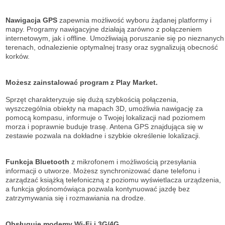
Nawigacja GPS
zapewnia możliwość wyboru żądanej platformy i
mapy. Programy nawigacyjne działają zarówno z połączeniem
internetowym, jak i offline. Umożliwiają poruszanie się po nieznanych
terenach, odnalezienie optymalnej trasy oraz sygnalizują obecność
korków.
Możesz zainstalować program z Play Market.
Sprzęt charakteryzuje się dużą szybkością połączenia,
wyszczególnia obiekty na mapach 3D, umożliwia nawigację za
pomocą kompasu, informuje o Twojej lokalizacji nad poziomem
morza i poprawnie buduje trasę. Antena GPS znajdująca się w
zestawie pozwala na dokładne i szybkie określenie lokalizacji.
Funkcja Bluetooth
z mikrofonem i możliwością przesyłania
informacji o utworze. Możesz synchronizować dane telefonu i
zarządzać książką telefoniczną z poziomu wyświetlacza urządzenia,
a funkcja głośnomówiąca pozwala kontynuować jazdę bez
zatrzymywania się i rozmawiania na drodze.
Obsługuje modemy Wi-Fi i 3G/4G.