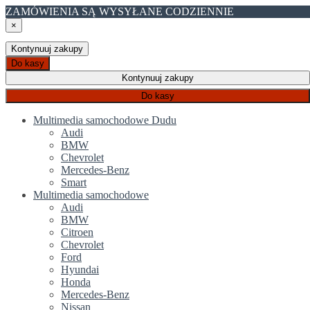
ZAMÓWIENIA SĄ WYSYŁANE CODZIENNIE
×
Kontynuuj zakupy
Do kasy
Kontynuuj zakupy
Do kasy
Multimedia samochodowe Dudu
Audi
BMW
Chevrolet
Mercedes-Benz
Smart
Multimedia samochodowe
Audi
BMW
Citroen
Chevrolet
Ford
Hyundai
Honda
Mercedes-Benz
Nissan