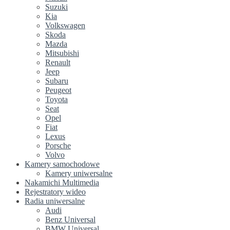
Suzuki
Kia
Volkswagen
Skoda
Mazda
Mitsubishi
Renault
Jeep
Subaru
Peugeot
Toyota
Seat
Opel
Fiat
Lexus
Porsche
Volvo
Kamery samochodowe
Kamery uniwersalne
Nakamichi Multimedia
Rejestratory wideo
Radia uniwersalne
Audi
Benz Universal
BMW Universal