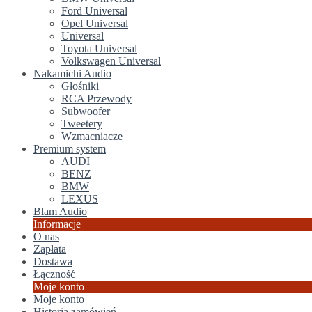
Ford Universal
Opel Universal
Universal
Toyota Universal
Volkswagen Universal
Nakamichi Audio
Głośniki
RCA Przewody
Subwoofer
Tweetery
Wzmacniacze
Premium system
AUDI
BENZ
BMW
LEXUS
Blam Audio
Informacje
O nas
Zapłata
Dostawa
Łączność
Moje konto
Moje konto
Historia zamówień