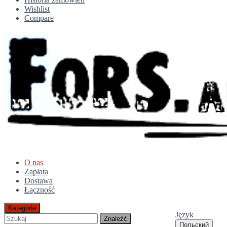
Wishlist
Compare
O nas
Zapłata
Dostawa
Łączność
Kategorie
Język
Znaleźć
Польский