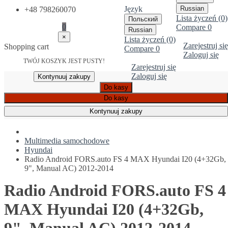
Język
Russian
+48 798260070
Lista życzeń (0)
Польский
0
Compare
0
Russian
×
Lista życzeń (0)
Zarejestruj się
Shopping cart
Compare
0
Zaloguj się
TWÓJ KOSZYK JEST PUSTY!
Zarejestruj się
Zaloguj się
Kontynuuj zakupy
Do kasy
Do kasy
Kontynuuj zakupy
Multimedia samochodowe
Hyundai
Radio Android FORS.auto FS 4 MAX Hyundai I20 (4+32Gb,
9", Manual AC) 2012-2014
Radio Android FORS.auto FS 4
MAX Hyundai I20 (4+32Gb,