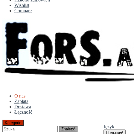
Wishlist
Compare
O nas
Zapłata
Dostawa
Łączność
Kategorie
Język
Znaleźć
Польский