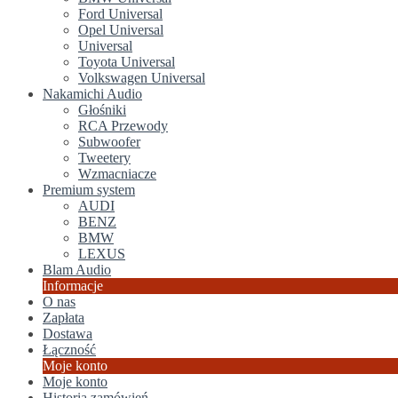
Ford Universal
Opel Universal
Universal
Toyota Universal
Volkswagen Universal
Nakamichi Audio
Głośniki
RCA Przewody
Subwoofer
Tweetery
Wzmacniacze
Premium system
AUDI
BENZ
BMW
LEXUS
Blam Audio
Informacje
O nas
Zapłata
Dostawa
Łączność
Moje konto
Moje konto
Historia zamówień