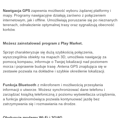
Nawigacja GPS
zapewnia możliwość wyboru żądanej platformy i
mapy. Programy nawigacyjne działają zarówno z połączeniem
internetowym, jak i offline. Umożliwiają poruszanie się po nieznanych
terenach, odnalezienie optymalnej trasy oraz sygnalizują obecność
korków.
Możesz zainstalować program z Play Market.
Sprzęt charakteryzuje się dużą szybkością połączenia,
wyszczególnia obiekty na mapach 3D, umożliwia nawigację za
pomocą kompasu, informuje o Twojej lokalizacji nad poziomem
morza i poprawnie buduje trasę. Antena GPS znajdująca się w
zestawie pozwala na dokładne i szybkie określenie lokalizacji.
Funkcja Bluetooth
z mikrofonem i możliwością przesyłania
informacji o utworze. Możesz synchronizować dane telefonu i
zarządzać książką telefoniczną z poziomu wyświetlacza urządzenia,
a funkcja głośnomówiąca pozwala kontynuować jazdę bez
zatrzymywania się i rozmawiania na drodze.
Obsługuje modemy Wi-Fi i 3G/4G.