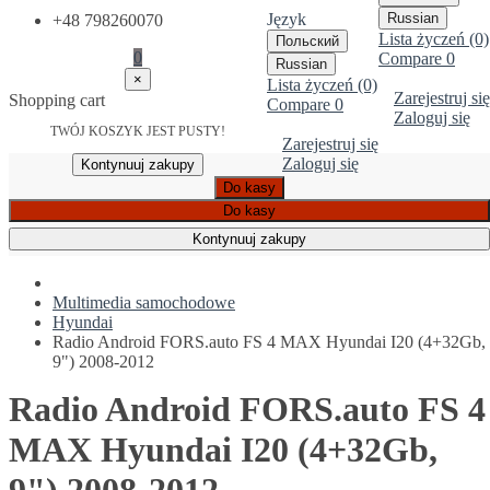
Język
Russian
+48 798260070
Lista życzeń (0)
Польский
0
Compare
0
Russian
×
Lista życzeń (0)
Zarejestruj się
Shopping cart
Compare
0
Zaloguj się
TWÓJ KOSZYK JEST PUSTY!
Zarejestruj się
Zaloguj się
Kontynuuj zakupy
Do kasy
Do kasy
Kontynuuj zakupy
Multimedia samochodowe
Hyundai
Radio Android FORS.auto FS 4 MAX Hyundai I20 (4+32Gb,
9") 2008-2012
Radio Android FORS.auto FS 4
MAX Hyundai I20 (4+32Gb,