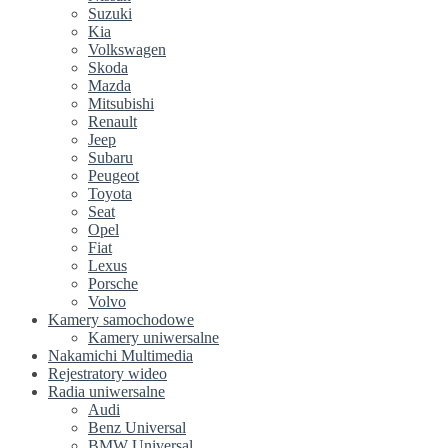
Suzuki
Kia
Volkswagen
Skoda
Mazda
Mitsubishi
Renault
Jeep
Subaru
Peugeot
Toyota
Seat
Opel
Fiat
Lexus
Porsche
Volvo
Kamery samochodowe
Kamery uniwersalne
Nakamichi Multimedia
Rejestratory wideo
Radia uniwersalne
Audi
Benz Universal
BMW Universal