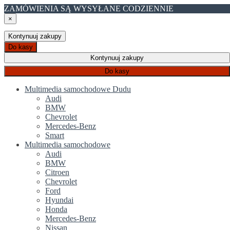
ZAMÓWIENIA SĄ WYSYŁANE CODZIENNIE
×
Kontynuuj zakupy
Do kasy
Kontynuuj zakupy
Do kasy
Multimedia samochodowe Dudu
Audi
BMW
Chevrolet
Mercedes-Benz
Smart
Multimedia samochodowe
Audi
BMW
Citroen
Chevrolet
Ford
Hyundai
Honda
Mercedes-Benz
Nissan