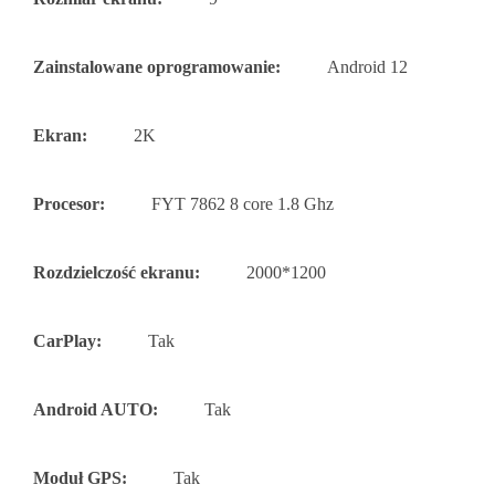
Zainstalowane oprogramowanie:
Android 12
Ekran:
2K
Procesor:
FYT 7862 8 core 1.8 Ghz
Rozdzielczość ekranu:
2000*1200
CarPlay:
Tak
Android AUTO:
Tak
Moduł GPS:
Tak