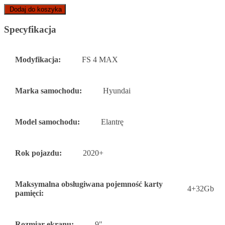
Dodaj do koszyka
Specyfikacja
Modyfikacja:
FS 4 MAX
Marka samochodu:
Hyundai
Model samochodu:
Elantrę
Rok pojazdu:
2020+
Maksymalna obsługiwana pojemność karty
4+32Gb
pamięci:
Rozmiar ekranu:
9"