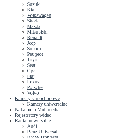
Suzuki
Kia
Volkswagen
Skoda
Mazda
Mitsubishi
Renault
Jeep
Subaru
Peugeot
Toyota
Seat
Opel
Fiat
Lexus
Porsche
Volvo
Kamery samochodowe
Kamery uniwersalne
Nakamichi Multimedia
Rejestratory wideo
Radia uniwersalne
Audi
Benz Universal
BMW Universal