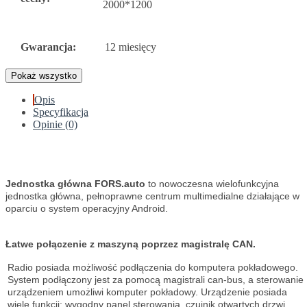
2000*1200
Gwarancja:
12 miesięcy
Pokaż wszystko
Opis
Specyfikacja
Opinie (0)
Jednostka główna FORS.auto
to nowoczesna wielofunkcyjna
jednostka główna, pełnoprawne centrum multimedialne działające w
oparciu o system operacyjny Android.
Łatwe połączenie z maszyną poprzez magistralę CAN.
Radio posiada możliwość podłączenia do komputera pokładowego.
System podłączony jest za pomocą magistrali can-bus, a sterowanie
urządzeniem umożliwi komputer pokładowy. Urządzenie posiada
wiele funkcji: wygodny panel sterowania, czujnik otwartych drzwi,