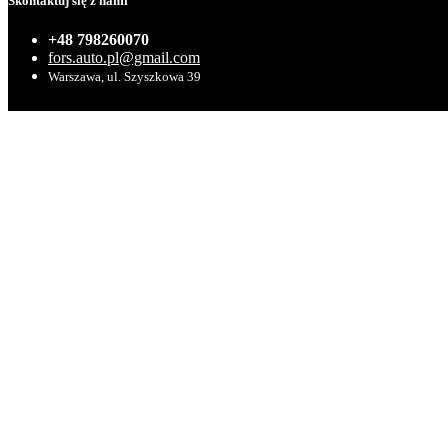
Skontaktuj się z nami
+48 798260070
fors.auto.pl@gmail.com
Warszawa, ul. Szyszkowa 39