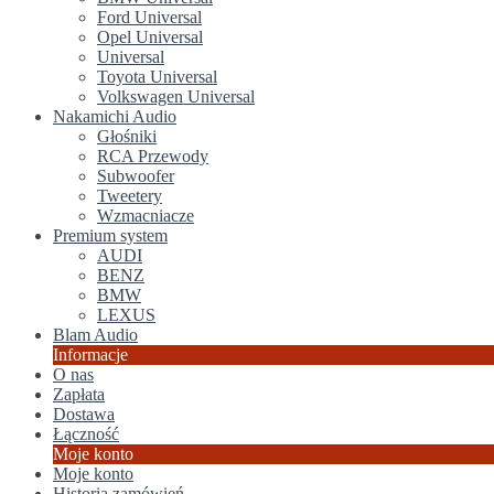
Ford Universal
Opel Universal
Universal
Toyota Universal
Volkswagen Universal
Nakamichi Audio
Głośniki
RCA Przewody
Subwoofer
Tweetery
Wzmacniacze
Premium system
AUDI
BENZ
BMW
LEXUS
Blam Audio
Informacje
O nas
Zapłata
Dostawa
Łączność
Moje konto
Moje konto
Historia zamówień