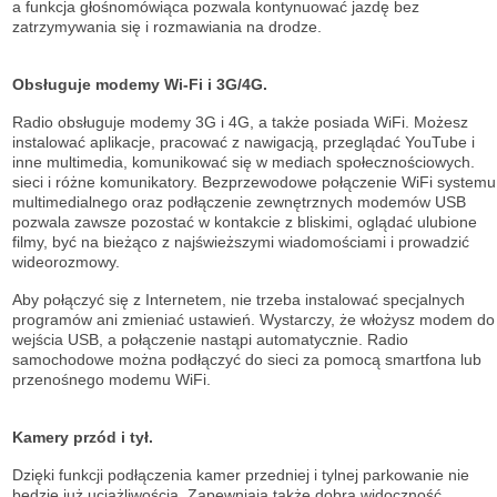
a funkcja głośnomówiąca pozwala kontynuować jazdę bez
zatrzymywania się i rozmawiania na drodze.
Obsługuje modemy Wi-Fi i 3G/4G.
Radio obsługuje modemy 3G i 4G, a także posiada WiFi. Możesz
instalować aplikacje, pracować z nawigacją, przeglądać YouTube i
inne multimedia, komunikować się w mediach społecznościowych.
sieci i różne komunikatory. Bezprzewodowe połączenie WiFi systemu
multimedialnego oraz podłączenie zewnętrznych modemów USB
pozwala zawsze pozostać w kontakcie z bliskimi, oglądać ulubione
filmy, być na bieżąco z najświeższymi wiadomościami i prowadzić
wideorozmowy.
Aby połączyć się z Internetem, nie trzeba instalować specjalnych
programów ani zmieniać ustawień. Wystarczy, że włożysz modem do
wejścia USB, a połączenie nastąpi automatycznie. Radio
samochodowe można podłączyć do sieci za pomocą smartfona lub
przenośnego modemu WiFi.
Kamery przód i tył.
Dzięki funkcji podłączenia kamer przedniej i tylnej parkowanie nie
będzie już uciążliwością. Zapewniają także dobrą widoczność.