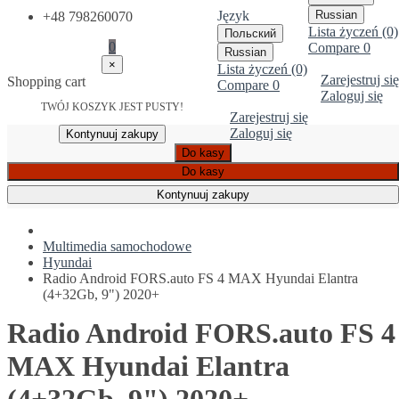
Język
Russian
+48 798260070
Lista życzeń (0)
Польский
0
Compare
0
Russian
×
Lista życzeń (0)
Zarejestruj się
Shopping cart
Compare
0
Zaloguj się
TWÓJ KOSZYK JEST PUSTY!
Zarejestruj się
Zaloguj się
Kontynuuj zakupy
Do kasy
Do kasy
Kontynuuj zakupy
Multimedia samochodowe
Hyundai
Radio Android FORS.auto FS 4 MAX Hyundai Elantra
(4+32Gb, 9") 2020+
Radio Android FORS.auto FS 4
MAX Hyundai Elantra