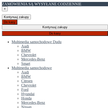
ZAMÓWIENIA SĄ WYSYŁANE CODZIENNIE
×
Kontynuuj zakupy
Do kasy
Kontynuuj zakupy
Do kasy
Multimedia samochodowe Dudu
Audi
BMW
Chevrolet
Mercedes-Benz
Smart
Multimedia samochodowe
Audi
BMW
Citroen
Chevrolet
Ford
Hyundai
Honda
Mercedes-Benz
Nissan