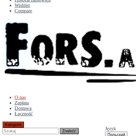
Wishlist
Compare
O nas
Zapłata
Dostawa
Łączność
Kategorie
Język
Znaleźć
Польский