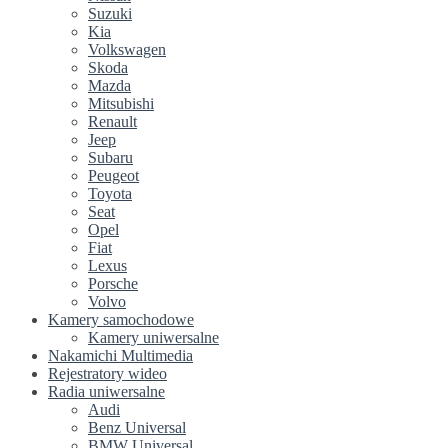
Suzuki
Kia
Volkswagen
Skoda
Mazda
Mitsubishi
Renault
Jeep
Subaru
Peugeot
Toyota
Seat
Opel
Fiat
Lexus
Porsche
Volvo
Kamery samochodowe
Kamery uniwersalne
Nakamichi Multimedia
Rejestratory wideo
Radia uniwersalne
Audi
Benz Universal
BMW Universal