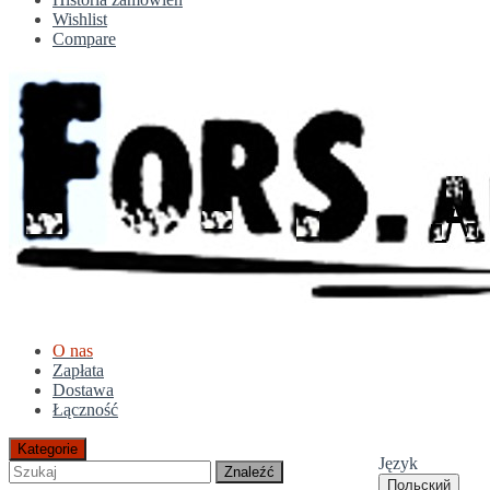
Wishlist
Compare
O nas
Zapłata
Dostawa
Łączność
Kategorie
Język
Znaleźć
Польский