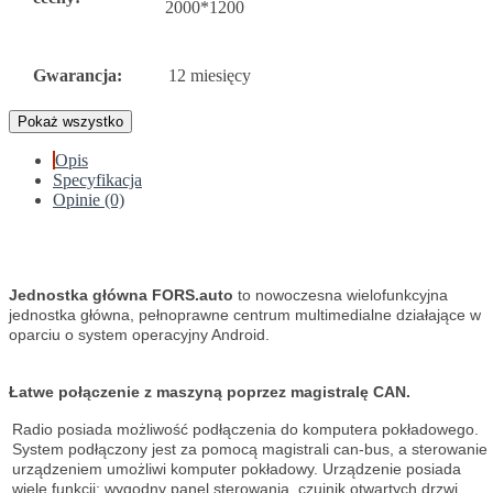
2000*1200
Gwarancja:
12 miesięcy
Pokaż wszystko
Opis
Specyfikacja
Opinie (0)
Jednostka główna FORS.auto
to nowoczesna wielofunkcyjna
jednostka główna, pełnoprawne centrum multimedialne działające w
oparciu o system operacyjny Android.
Łatwe połączenie z maszyną poprzez magistralę CAN.
Radio posiada możliwość podłączenia do komputera pokładowego.
System podłączony jest za pomocą magistrali can-bus, a sterowanie
urządzeniem umożliwi komputer pokładowy. Urządzenie posiada
wiele funkcji: wygodny panel sterowania, czujnik otwartych drzwi,