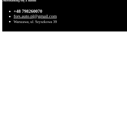
Skontaktuj się z nami
+48 798260070
fors.auto.pl@gmail.com
Warszawa, ul. Szyszkowa 39