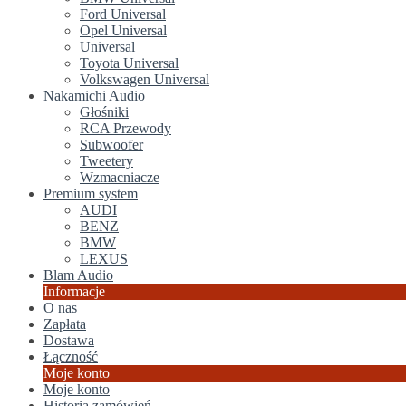
Ford Universal
Opel Universal
Universal
Toyota Universal
Volkswagen Universal
Nakamichi Audio
Głośniki
RCA Przewody
Subwoofer
Tweetery
Wzmacniacze
Premium system
AUDI
BENZ
BMW
LEXUS
Blam Audio
Informacje
O nas
Zapłata
Dostawa
Łączność
Moje konto
Moje konto
Historia zamówień