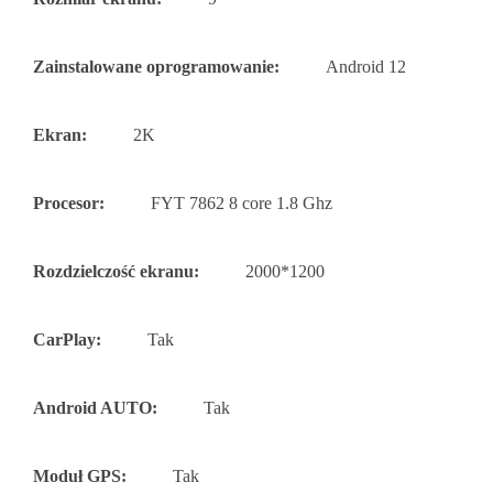
Zainstalowane oprogramowanie:
Android 12
Ekran:
2K
Procesor:
FYT 7862 8 core 1.8 Ghz
Rozdzielczość ekranu:
2000*1200
CarPlay:
Tak
Android AUTO:
Tak
Moduł GPS:
Tak