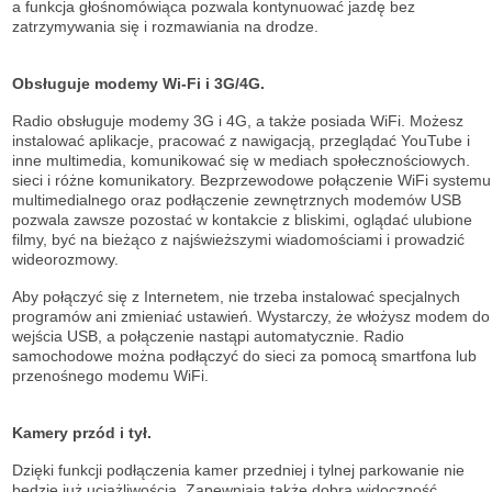
a funkcja głośnomówiąca pozwala kontynuować jazdę bez
zatrzymywania się i rozmawiania na drodze.
Obsługuje modemy Wi-Fi i 3G/4G.
Radio obsługuje modemy 3G i 4G, a także posiada WiFi. Możesz
instalować aplikacje, pracować z nawigacją, przeglądać YouTube i
inne multimedia, komunikować się w mediach społecznościowych.
sieci i różne komunikatory. Bezprzewodowe połączenie WiFi systemu
multimedialnego oraz podłączenie zewnętrznych modemów USB
pozwala zawsze pozostać w kontakcie z bliskimi, oglądać ulubione
filmy, być na bieżąco z najświeższymi wiadomościami i prowadzić
wideorozmowy.
Aby połączyć się z Internetem, nie trzeba instalować specjalnych
programów ani zmieniać ustawień. Wystarczy, że włożysz modem do
wejścia USB, a połączenie nastąpi automatycznie. Radio
samochodowe można podłączyć do sieci za pomocą smartfona lub
przenośnego modemu WiFi.
Kamery przód i tył.
Dzięki funkcji podłączenia kamer przedniej i tylnej parkowanie nie
będzie już uciążliwością. Zapewniają także dobrą widoczność.