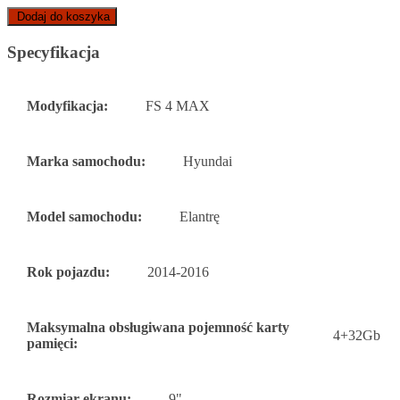
Dodaj do koszyka
Specyfikacja
Modyfikacja:
FS 4 MAX
Marka samochodu:
Hyundai
Model samochodu:
Elantrę
Rok pojazdu:
2014-2016
Maksymalna obsługiwana pojemność karty
4+32Gb
pamięci:
Rozmiar ekranu:
9"