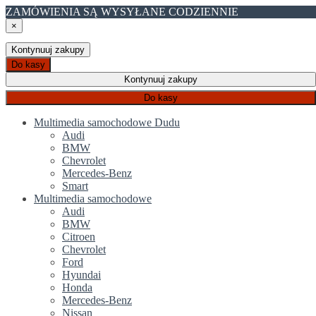
ZAMÓWIENIA SĄ WYSYŁANE CODZIENNIE
×
Kontynuuj zakupy
Do kasy
Kontynuuj zakupy
Do kasy
Multimedia samochodowe Dudu
Audi
BMW
Chevrolet
Mercedes-Benz
Smart
Multimedia samochodowe
Audi
BMW
Citroen
Chevrolet
Ford
Hyundai
Honda
Mercedes-Benz
Nissan