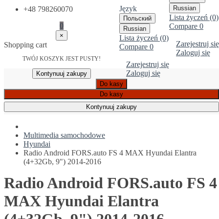
Język
Russian
+48 798260070
Lista życzeń (0)
Польский
0
Compare
0
Russian
×
Lista życzeń (0)
Zarejestruj się
Shopping cart
Compare
0
Zaloguj się
TWÓJ KOSZYK JEST PUSTY!
Zarejestruj się
Zaloguj się
Kontynuuj zakupy
Do kasy
Do kasy
Kontynuuj zakupy
Multimedia samochodowe
Hyundai
Radio Android FORS.auto FS 4 MAX Hyundai Elantra
(4+32Gb, 9") 2014-2016
Radio Android FORS.auto FS 4
MAX Hyundai Elantra