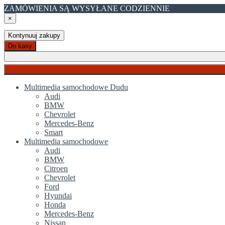
ZAMÓWIENIA SĄ WYSYŁANE CODZIENNIE
×
Kontynuuj zakupy
Do kasy
Multimedia samochodowe Dudu
Audi
BMW
Chevrolet
Mercedes-Benz
Smart
Multimedia samochodowe
Audi
BMW
Citroen
Chevrolet
Ford
Hyundai
Honda
Mercedes-Benz
Nissan