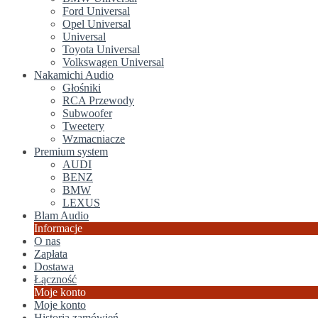
Ford Universal
Opel Universal
Universal
Toyota Universal
Volkswagen Universal
Nakamichi Audio
Głośniki
RCA Przewody
Subwoofer
Tweetery
Wzmacniacze
Premium system
AUDI
BENZ
BMW
LEXUS
Blam Audio
Informacje
O nas
Zapłata
Dostawa
Łączność
Moje konto
Moje konto
Historia zamówień