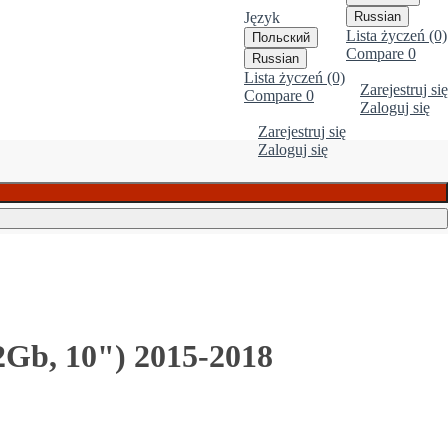
Język
Russian
Lista życzeń (0)
Польский
Compare
0
Russian
Lista życzeń (0)
Zarejestruj się
Compare
0
Zaloguj się
Zarejestruj się
Zaloguj się
Gb, 10") 2015-2018