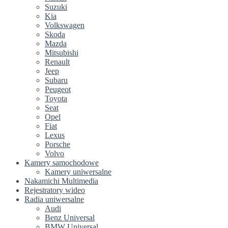
Suzuki
Kia
Volkswagen
Skoda
Mazda
Mitsubishi
Renault
Jeep
Subaru
Peugeot
Toyota
Seat
Opel
Fiat
Lexus
Porsche
Volvo
Kamery samochodowe
Kamery uniwersalne
Nakamichi Multimedia
Rejestratory wideo
Radia uniwersalne
Audi
Benz Universal
BMW Universal