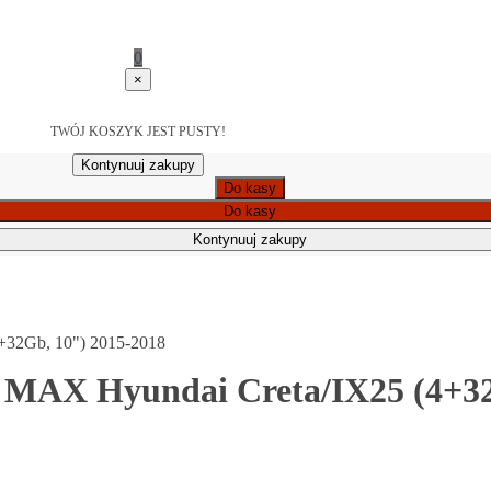
0
×
TWÓJ KOSZYK JEST PUSTY!
Kontynuuj zakupy
Do kasy
Do kasy
Kontynuuj zakupy
+32Gb, 10") 2015-2018
 MAX Hyundai Creta/IX25 (4+32