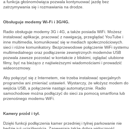
a funkcja głośnomówiąca pozwala kontynuować jazdę bez
zatrzymywania się i rozmawiania na drodze.
Obsługuje modemy Wi-Fi i 3G/4G.
Radio obsługuje modemy 3G i 4G, a także posiada WiFi. Możesz
instalować aplikacje, pracować z nawigacją, przeglądać YouTube i
inne multimedia, komunikować się w mediach społecznościowych.
sieci i różne komunikatory. Bezprzewodowe połączenie WiFi systemu
multimedialnego oraz podłączenie zewnętrznych modemów USB
pozwala zawsze pozostać w kontakcie z bliskimi, oglądać ulubione
filmy, być na bieżąco z najświeższymi wiadomościami i prowadzić
wideorozmowy.
Aby połączyć się z Internetem, nie trzeba instalować specjalnych
programów ani zmieniać ustawień. Wystarczy, że włożysz modem do
wejścia USB, a połączenie nastąpi automatycznie. Radio
samochodowe można podłączyć do sieci za pomocą smartfona lub
przenośnego modemu WiFi.
Kamery przód i tył.
Dzięki funkcji podłączenia kamer przedniej i tylnej parkowanie nie
będzie już uciążliwością. Zapewniają także dobrą widoczność.