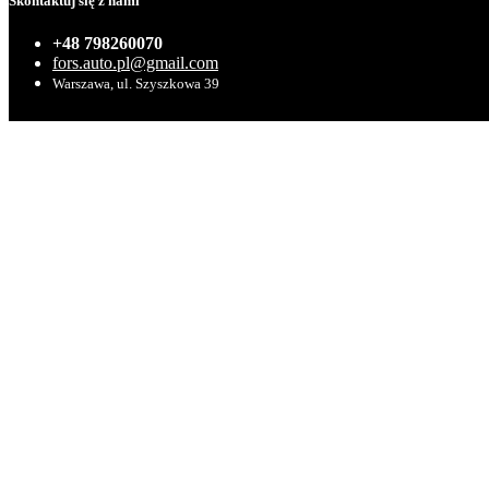
Skontaktuj się z nami
+48 798260070
fors.auto.pl@gmail.com
Warszawa, ul. Szyszkowa 39