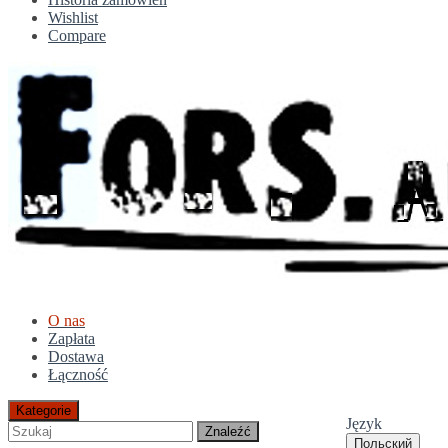
Wishlist
Compare
O nas
Zapłata
Dostawa
Łączność
Kategorie
Język
Znaleźć
Польский