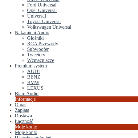
Ford Universal
Opel Universal
Universal
Toyota Universal
Volkswagen Universal
Nakamichi Audio
Głośniki
RCA Przewody
Subwoofer
Tweetery
Wzmacniacze
Premium system
AUDI
BENZ
BMW
LEXUS
Blam Audio
Informacje
O nas
Zapłata
Dostawa
Łączność
Moje konto
Moje konto
Historia zamówień