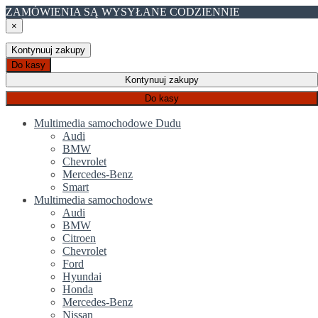
ZAMÓWIENIA SĄ WYSYŁANE CODZIENNIE
×
Kontynuuj zakupy
Do kasy
Kontynuuj zakupy
Do kasy
Multimedia samochodowe Dudu
Audi
BMW
Chevrolet
Mercedes-Benz
Smart
Multimedia samochodowe
Audi
BMW
Citroen
Chevrolet
Ford
Hyundai
Honda
Mercedes-Benz
Nissan