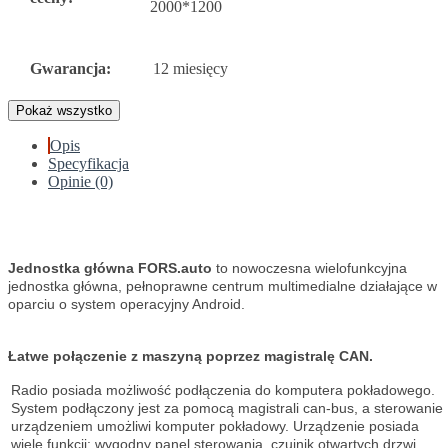
2000*1200
Gwarancja:
12 miesięcy
Pokaż wszystko
Opis
Specyfikacja
Opinie (0)
Jednostka główna FORS.auto
to nowoczesna wielofunkcyjna
jednostka główna, pełnoprawne centrum multimedialne działające w
oparciu o system operacyjny Android.
Łatwe połączenie z maszyną poprzez magistralę CAN.
Radio posiada możliwość podłączenia do komputera pokładowego.
System podłączony jest za pomocą magistrali can-bus, a sterowanie
urządzeniem umożliwi komputer pokładowy. Urządzenie posiada
wiele funkcji: wygodny panel sterowania, czujnik otwartych drzwi,