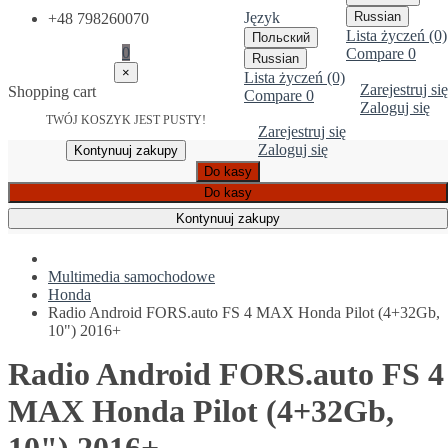
Język
Russian
+48 798260070
Lista życzeń (0)
Польский
0
Compare
0
Russian
×
Lista życzeń (0)
Zarejestruj się
Shopping cart
Compare
0
Zaloguj się
TWÓJ KOSZYK JEST PUSTY!
Zarejestruj się
Zaloguj się
Kontynuuj zakupy
Do kasy
Do kasy
Kontynuuj zakupy
Multimedia samochodowe
Honda
Radio Android FORS.auto FS 4 MAX Honda Pilot (4+32Gb,
10") 2016+
Radio Android FORS.auto FS 4
MAX Honda Pilot (4+32Gb,