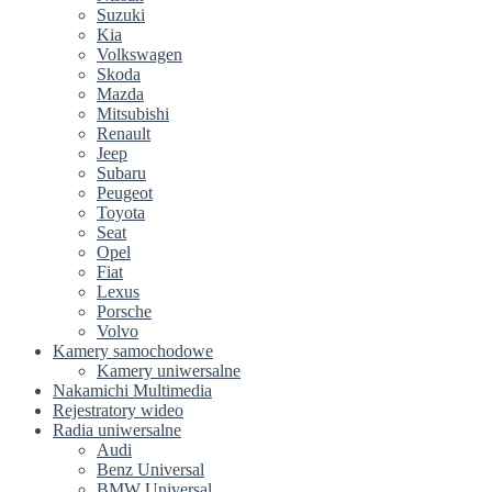
Suzuki
Kia
Volkswagen
Skoda
Mazda
Mitsubishi
Renault
Jeep
Subaru
Peugeot
Toyota
Seat
Opel
Fiat
Lexus
Porsche
Volvo
Kamery samochodowe
Kamery uniwersalne
Nakamichi Multimedia
Rejestratory wideo
Radia uniwersalne
Audi
Benz Universal
BMW Universal