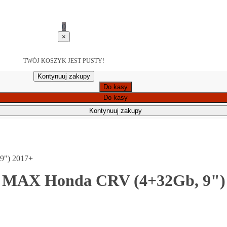
0
×
TWÓJ KOSZYK JEST PUSTY!
Kontynuuj zakupy
Do kasy
Do kasy
Kontynuuj zakupy
9") 2017+
4 MAX Honda CRV (4+32Gb, 9")