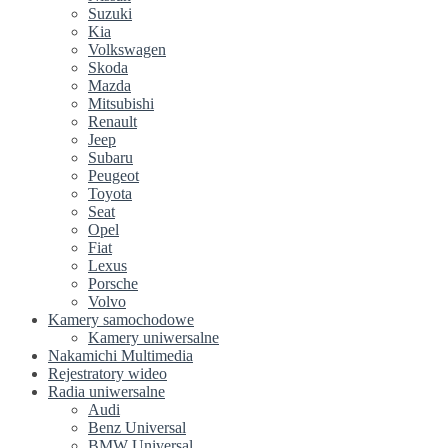
Suzuki
Kia
Volkswagen
Skoda
Mazda
Mitsubishi
Renault
Jeep
Subaru
Peugeot
Toyota
Seat
Opel
Fiat
Lexus
Porsche
Volvo
Kamery samochodowe
Kamery uniwersalne
Nakamichi Multimedia
Rejestratory wideo
Radia uniwersalne
Audi
Benz Universal
BMW Universal