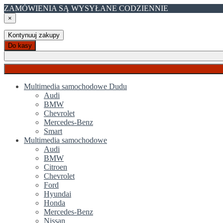
ZAMÓWIENIA SĄ WYSYŁANE CODZIENNIE
×
Kontynuuj zakupy
Do kasy
Multimedia samochodowe Dudu
Audi
BMW
Chevrolet
Mercedes-Benz
Smart
Multimedia samochodowe
Audi
BMW
Citroen
Chevrolet
Ford
Hyundai
Honda
Mercedes-Benz
Nissan