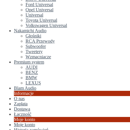
Ford Universal
Opel Universal
Universal
Toyota Universal
Volkswagen Universal
Nakamichi Audio
Głośniki
RCA Przewody
Subwoofer
Tweetery
Wzmacniacze
Premium system
AUDI
BENZ
BMW
LEXUS
Blam Audio
Informacje
O nas
Zapłata
Dostawa
Łączność
Moje konto
Moje konto
Historia zamówień