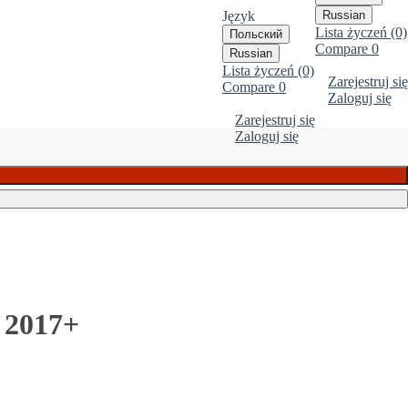
Język
Russian
Lista życzeń (0)
Польский
Compare
0
Russian
Lista życzeń (0)
Zarejestruj się
Compare
0
Zaloguj się
Zarejestruj się
Zaloguj się
 2017+