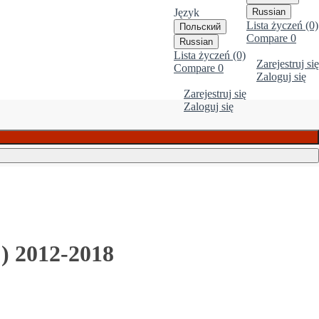
Język
Russian
Lista życzeń (0)
Польский
Compare
0
Russian
Lista życzeń (0)
Zarejestruj się
Compare
0
Zaloguj się
Zarejestruj się
Zaloguj się
) 2012-2018