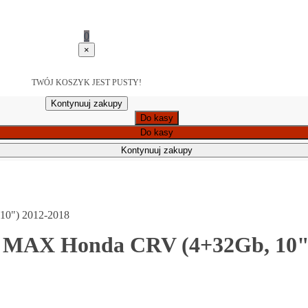
0
×
TWÓJ KOSZYK JEST PUSTY!
Kontynuuj zakupy
Do kasy
Do kasy
Kontynuuj zakupy
10") 2012-2018
4 MAX Honda CRV (4+32Gb, 10"