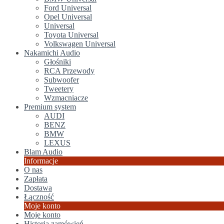
Ford Universal
Opel Universal
Universal
Toyota Universal
Volkswagen Universal
Nakamichi Audio
Głośniki
RCA Przewody
Subwoofer
Tweetery
Wzmacniacze
Premium system
AUDI
BENZ
BMW
LEXUS
Blam Audio
Informacje
O nas
Zapłata
Dostawa
Łączność
Moje konto
Moje konto
Historia zamówień