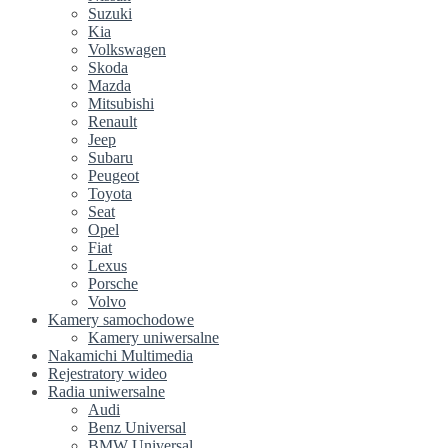
Suzuki
Kia
Volkswagen
Skoda
Mazda
Mitsubishi
Renault
Jeep
Subaru
Peugeot
Toyota
Seat
Opel
Fiat
Lexus
Porsche
Volvo
Kamery samochodowe
Kamery uniwersalne
Nakamichi Multimedia
Rejestratory wideo
Radia uniwersalne
Audi
Benz Universal
BMW Universal