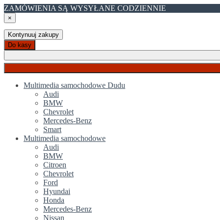
ZAMÓWIENIA SĄ WYSYŁANE CODZIENNIE
×
Kontynuuj zakupy
Do kasy
Multimedia samochodowe Dudu
Audi
BMW
Chevrolet
Mercedes-Benz
Smart
Multimedia samochodowe
Audi
BMW
Citroen
Chevrolet
Ford
Hyundai
Honda
Mercedes-Benz
Nissan