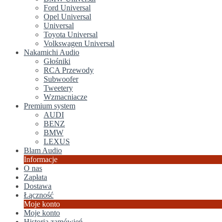
Ford Universal
Opel Universal
Universal
Toyota Universal
Volkswagen Universal
Nakamichi Audio
Głośniki
RCA Przewody
Subwoofer
Tweetery
Wzmacniacze
Premium system
AUDI
BENZ
BMW
LEXUS
Blam Audio
Informacje
O nas
Zapłata
Dostawa
Łączność
Moje konto
Moje konto
Historia zamówień