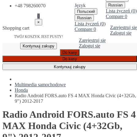
Język
Russian
+48 798260070
Lista życzeń (0)
Польский
0
Compare
0
Russian
×
Lista życzeń (0)
Zarejestruj się
Shopping cart
Compare
0
Zaloguj się
TWÓJ KOSZYK JEST PUSTY!
Zarejestruj się
Zaloguj się
Kontynuuj zakupy
Do kasy
Do kasy
Kontynuuj zakupy
Multimedia samochodowe
Honda
Radio Android FORS.auto FS 4 MAX Honda Civic (4+32Gb,
9") 2012-2017
Radio Android FORS.auto FS 4
MAX Honda Civic (4+32Gb,