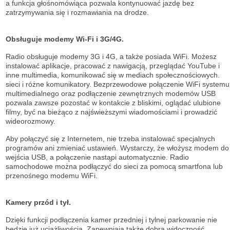
a funkcja głośnomówiąca pozwala kontynuować jazdę bez
zatrzymywania się i rozmawiania na drodze.
Obsługuje modemy Wi-Fi i 3G/4G.
Radio obsługuje modemy 3G i 4G, a także posiada WiFi. Możesz
instalować aplikacje, pracować z nawigacją, przeglądać YouTube i
inne multimedia, komunikować się w mediach społecznościowych.
sieci i różne komunikatory. Bezprzewodowe połączenie WiFi systemu
multimedialnego oraz podłączenie zewnętrznych modemów USB
pozwala zawsze pozostać w kontakcie z bliskimi, oglądać ulubione
filmy, być na bieżąco z najświeższymi wiadomościami i prowadzić
wideorozmowy.
Aby połączyć się z Internetem, nie trzeba instalować specjalnych
programów ani zmieniać ustawień. Wystarczy, że włożysz modem do
wejścia USB, a połączenie nastąpi automatycznie. Radio
samochodowe można podłączyć do sieci za pomocą smartfona lub
przenośnego modemu WiFi.
Kamery przód i tył.
Dzięki funkcji podłączenia kamer przedniej i tylnej parkowanie nie
będzie już uciążliwością. Zapewniają także dobrą widoczność.