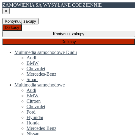
ZAMÓWIENIA SĄ WYSYŁANE CODZIENNIE
×
Kontynuuj zakupy
Do kasy
Kontynuuj zakupy
Do kasy
Multimedia samochodowe Dudu
Audi
BMW
Chevrolet
Mercedes-Benz
Smart
Multimedia samochodowe
Audi
BMW
Citroen
Chevrolet
Ford
Hyundai
Honda
Mercedes-Benz
Nissan