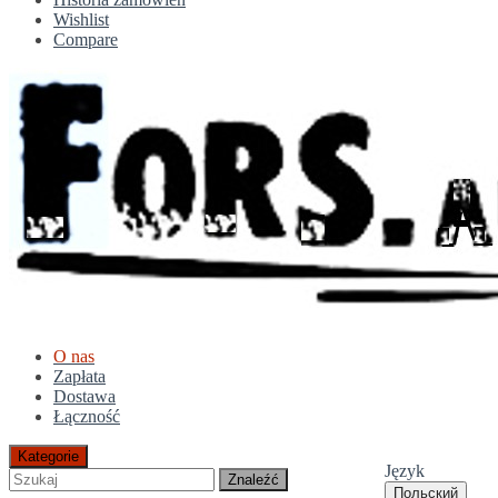
Wishlist
Compare
O nas
Zapłata
Dostawa
Łączność
Kategorie
Język
Znaleźć
Польский