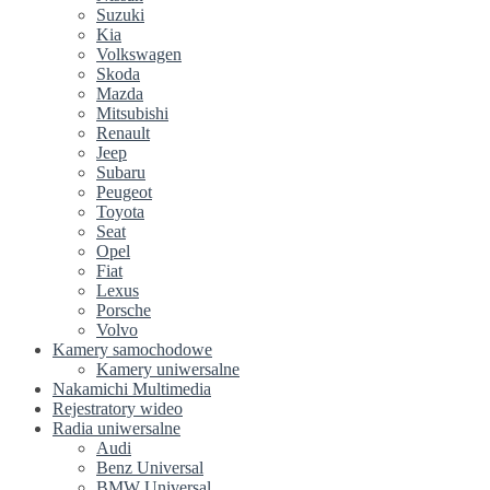
Suzuki
Kia
Volkswagen
Skoda
Mazda
Mitsubishi
Renault
Jeep
Subaru
Peugeot
Toyota
Seat
Opel
Fiat
Lexus
Porsche
Volvo
Kamery samochodowe
Kamery uniwersalne
Nakamichi Multimedia
Rejestratory wideo
Radia uniwersalne
Audi
Benz Universal
BMW Universal