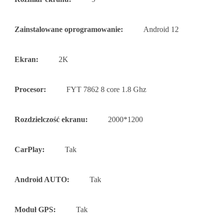
Zainstalowane oprogramowanie:
Android 12
Ekran:
2K
Procesor:
FYT 7862 8 core 1.8 Ghz
Rozdzielczość ekranu:
2000*1200
CarPlay:
Tak
Android AUTO:
Tak
Moduł GPS:
Tak