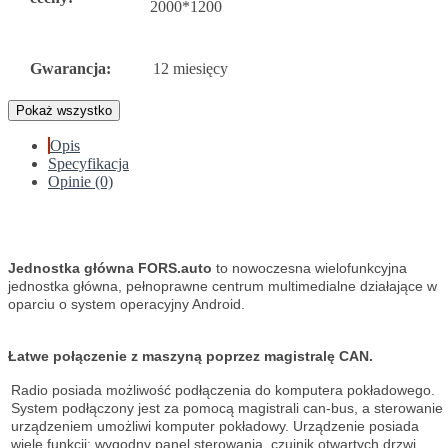
2000*1200
Gwarancja:
12 miesięcy
Pokaż wszystko
Opis
Specyfikacja
Opinie (0)
Jednostka główna FORS.auto
to nowoczesna wielofunkcyjna
jednostka główna, pełnoprawne centrum multimedialne działające w
oparciu o system operacyjny Android.
Łatwe połączenie z maszyną poprzez magistralę CAN.
Radio posiada możliwość podłączenia do komputera pokładowego.
System podłączony jest za pomocą magistrali can-bus, a sterowanie
urządzeniem umożliwi komputer pokładowy. Urządzenie posiada
wiele funkcji: wygodny panel sterowania, czujnik otwartych drzwi,