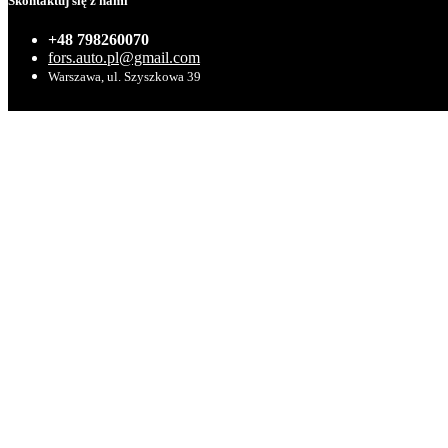
Skontaktuj się z nami
+48 798260070
fors.auto.pl@gmail.com
Warszawa, ul. Szyszkowa 39