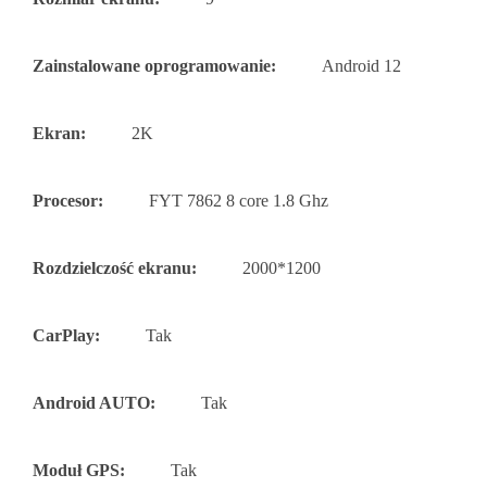
Zainstalowane oprogramowanie:
Android 12
Ekran:
2K
Procesor:
FYT 7862 8 core 1.8 Ghz
Rozdzielczość ekranu:
2000*1200
CarPlay:
Tak
Android AUTO:
Tak
Moduł GPS:
Tak