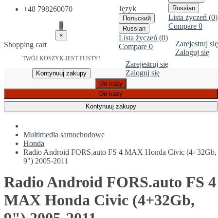
Język
Russian
+48 798260070
Lista życzeń (0)
Польский
0
Compare
0
Russian
×
Lista życzeń (0)
Zarejestruj się
Shopping cart
Compare
0
Zaloguj się
TWÓJ KOSZYK JEST PUSTY!
Zarejestruj się
Zaloguj się
Kontynuuj zakupy
Do kasy
Do kasy
Kontynuuj zakupy
Multimedia samochodowe
Honda
Radio Android FORS.auto FS 4 MAX Honda Civic (4+32Gb,
9") 2005-2011
Radio Android FORS.auto FS 4
MAX Honda Civic (4+32Gb,