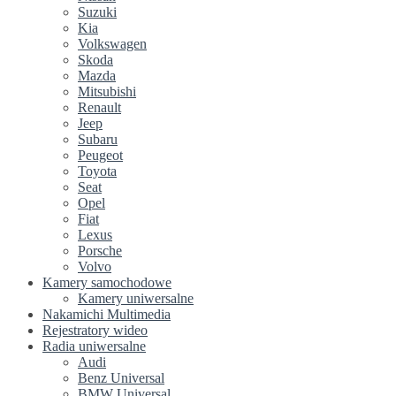
Suzuki
Kia
Volkswagen
Skoda
Mazda
Mitsubishi
Renault
Jeep
Subaru
Peugeot
Toyota
Seat
Opel
Fiat
Lexus
Porsche
Volvo
Kamery samochodowe
Kamery uniwersalne
Nakamichi Multimedia
Rejestratory wideo
Radia uniwersalne
Audi
Benz Universal
BMW Universal