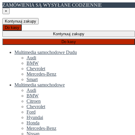
ZAMÓWIENIA SĄ WYSYŁANE CODZIENNIE
×
Kontynuuj zakupy
Do kasy
Kontynuuj zakupy
Do kasy
Multimedia samochodowe Dudu
Audi
BMW
Chevrolet
Mercedes-Benz
Smart
Multimedia samochodowe
Audi
BMW
Citroen
Chevrolet
Ford
Hyundai
Honda
Mercedes-Benz
Nissan