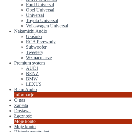
Ford Universal
Opel Universal
Universal
Toyota Universal
Volkswagen Universal
Nakamichi Audio
Głośniki
RCA Przewody
Subwoofer
Tweetery
Wzmacniacze
Premium system
AUDI
BENZ
BMW
LEXUS
Blam Audio
Informacje
O nas
Zapłata
Dostawa
Łączność
Moje konto
Moje konto
Historia zamówień