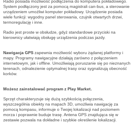
Radio posiada możliwość podłączenia do komputera pokładowego.
System podłączony jest za pomocą magistrali can-bus, a sterowanie
urządzeniem umożliwi komputer pokładowy. Urządzenie posiada
wiele funkcji: wygodny panel sterowania, czujnik otwartych drzwi,
termoregulację i inne.
Radio jest proste w obsłudze, gdyż standardowe przyciski na
kierownicy ułatwiają obsługę urządzenia podczas jazdy.
Nawigacja GPS
zapewnia możliwość wyboru żądanej platformy i
mapy. Programy nawigacyjne działają zarówno z połączeniem
internetowym, jak i offline. Umożliwiają poruszanie się po nieznanych
terenach, odnalezienie optymalnej trasy oraz sygnalizują obecność
korków.
Możesz zainstalować program z Play Market.
Sprzęt charakteryzuje się dużą szybkością połączenia,
wyszczególnia obiekty na mapach 3D, umożliwia nawigację za
pomocą kompasu, informuje o Twojej lokalizacji nad poziomem
morza i poprawnie buduje trasę. Antena GPS znajdująca się w
zestawie pozwala na dokładne i szybkie określenie lokalizacji.