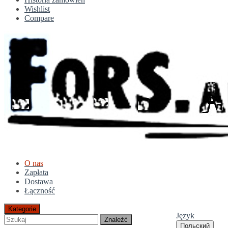
Wishlist
Compare
O nas
Zapłata
Dostawa
Łączność
Kategorie
Język
Znaleźć
Польский