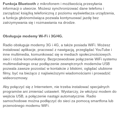
Funkcja Bluetooth
z mikrofonem i możliwością przesyłania
informacji o utworze. Możesz synchronizować dane telefonu i
zarządzać książką telefoniczną z poziomu wyświetlacza urządzenia,
a funkcja głośnomówiąca pozwala kontynuować jazdę bez
zatrzymywania się i rozmawiania na drodze.
Obsługuje modemy Wi-Fi i 3G/4G.
Radio obsługuje modemy 3G i 4G, a także posiada WiFi. Możesz
instalować aplikacje, pracować z nawigacją, przeglądać YouTube i
inne multimedia, komunikować się w mediach społecznościowych.
sieci i różne komunikatory. Bezprzewodowe połączenie WiFi systemu
multimedialnego oraz podłączenie zewnętrznych modemów USB
pozwala zawsze pozostać w kontakcie z bliskimi, oglądać ulubione
filmy, być na bieżąco z najświeższymi wiadomościami i prowadzić
wideorozmowy.
Aby połączyć się z Internetem, nie trzeba instalować specjalnych
programów ani zmieniać ustawień. Wystarczy, że włożysz modem do
wejścia USB, a połączenie nastąpi automatycznie. Radio
samochodowe można podłączyć do sieci za pomocą smartfona lub
przenośnego modemu WiFi.