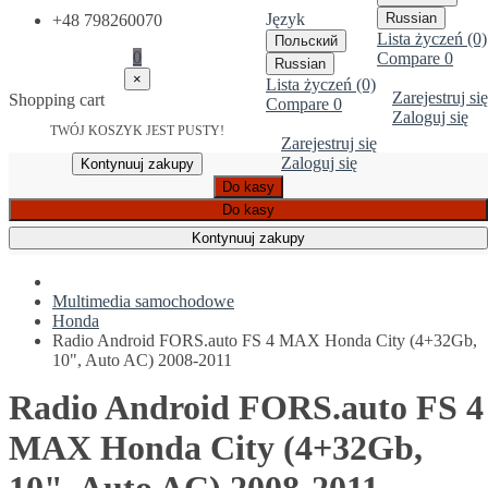
Język
Russian
+48 798260070
Lista życzeń (0)
Польский
0
Compare
0
Russian
×
Lista życzeń (0)
Zarejestruj się
Shopping cart
Compare
0
Zaloguj się
TWÓJ KOSZYK JEST PUSTY!
Zarejestruj się
Zaloguj się
Kontynuuj zakupy
Do kasy
Do kasy
Kontynuuj zakupy
Multimedia samochodowe
Honda
Radio Android FORS.auto FS 4 MAX Honda City (4+32Gb,
10", Auto AC) 2008-2011
Radio Android FORS.auto FS 4
MAX Honda City (4+32Gb,