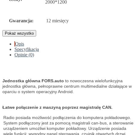
2000*1200
Gwarancja:
12 miesięcy
Pokaż wszystko
Opis
Specyfikacja
Opinie (0)
Jednostka główna FORS.auto
to nowoczesna wielofunkcyjna
jednostka główna, pełnoprawne centrum multimedialne działające w
oparciu o system operacyjny Android.
Łatwe połączenie z maszyną poprzez magistralę CAN.
Radio posiada możliwość podłączenia do komputera pokładowego.
System podłączony jest za pomocą magistrali can-bus, a sterowanie
urządzeniem umożliwi komputer pokładowy. Urządzenie posiada
wiele funkcji: wygodny panel sterowania, czujnik otwartych drzwi,