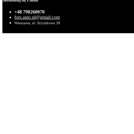
Skontaktuj się z nami
+48 798260070
fors.auto.pl@gmail.com
Warszawa, ul. Szyszkowa 39