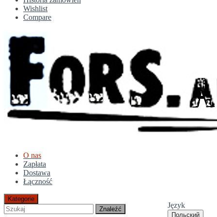
Wishlist
Compare
O nas
Zapłata
Dostawa
Łączność
Kategorie
Język
Znaleźć
Польский