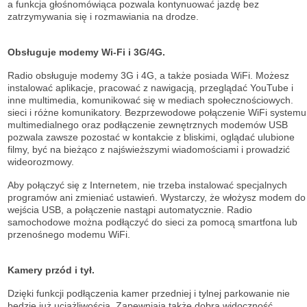
a funkcja głośnomówiąca pozwala kontynuować jazdę bez
zatrzymywania się i rozmawiania na drodze.
Obsługuje modemy Wi-Fi i 3G/4G.
Radio obsługuje modemy 3G i 4G, a także posiada WiFi. Możesz
instalować aplikacje, pracować z nawigacją, przeglądać YouTube i
inne multimedia, komunikować się w mediach społecznościowych.
sieci i różne komunikatory. Bezprzewodowe połączenie WiFi systemu
multimedialnego oraz podłączenie zewnętrznych modemów USB
pozwala zawsze pozostać w kontakcie z bliskimi, oglądać ulubione
filmy, być na bieżąco z najświeższymi wiadomościami i prowadzić
wideorozmowy.
Aby połączyć się z Internetem, nie trzeba instalować specjalnych
programów ani zmieniać ustawień. Wystarczy, że włożysz modem do
wejścia USB, a połączenie nastąpi automatycznie. Radio
samochodowe można podłączyć do sieci za pomocą smartfona lub
przenośnego modemu WiFi.
Kamery przód i tył.
Dzięki funkcji podłączenia kamer przedniej i tylnej parkowanie nie
będzie już uciążliwością. Zapewniają także dobrą widoczność.