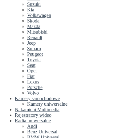
Suzuki
Kia
Volkswagen
Skoda
Mazda
Mitsubishi
Renault
Jeep
Subaru
Peugeot
Toyota
Seat
Opel
Fiat
Lexus
Porsche
Volvo
Kamery samochodowe
Kamery uniwersalne
Nakamichi Multimedia
Rejestratory wideo
Radia uniwersalne
Audi
Benz Universal
BMW Universal