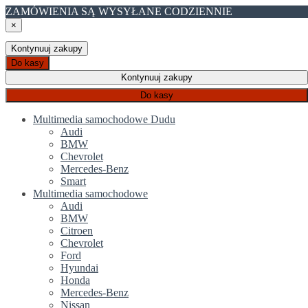
ZAMÓWIENIA SĄ WYSYŁANE CODZIENNIE
×
Kontynuuj zakupy
Do kasy
Kontynuuj zakupy
Do kasy
Multimedia samochodowe Dudu
Audi
BMW
Chevrolet
Mercedes-Benz
Smart
Multimedia samochodowe
Audi
BMW
Citroen
Chevrolet
Ford
Hyundai
Honda
Mercedes-Benz
Nissan