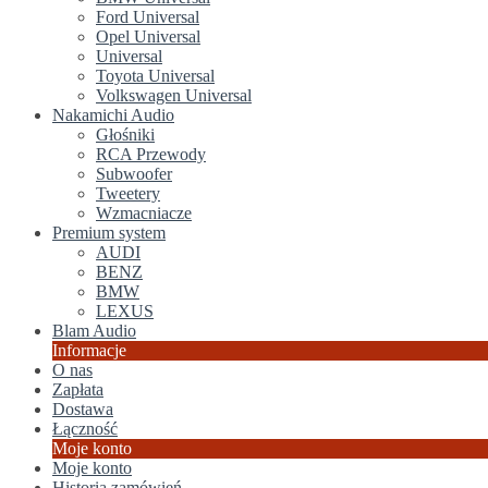
Ford Universal
Opel Universal
Universal
Toyota Universal
Volkswagen Universal
Nakamichi Audio
Głośniki
RCA Przewody
Subwoofer
Tweetery
Wzmacniacze
Premium system
AUDI
BENZ
BMW
LEXUS
Blam Audio
Informacje
O nas
Zapłata
Dostawa
Łączność
Moje konto
Moje konto
Historia zamówień