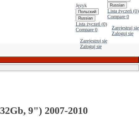
Język
Russian
Lista życzeń (0)
Польский
Compare
0
Russian
Lista życzeń (0)
Zarejestruj się
Compare
0
Zaloguj się
Zarejestruj się
Zaloguj się
2Gb, 9") 2007-2010