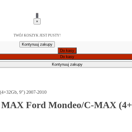
0
×
TWÓJ KOSZYK JEST PUSTY!
Kontynuuj zakupy
Do kasy
Do kasy
Kontynuuj zakupy
4+32Gb, 9") 2007-2010
4 MAX Ford Mondeo/C-MAX (4+3