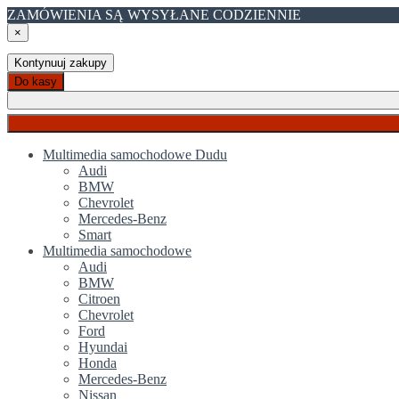
ZAMÓWIENIA SĄ WYSYŁANE CODZIENNIE
×
Kontynuuj zakupy
Do kasy
Multimedia samochodowe Dudu
Audi
BMW
Chevrolet
Mercedes-Benz
Smart
Multimedia samochodowe
Audi
BMW
Citroen
Chevrolet
Ford
Hyundai
Honda
Mercedes-Benz
Nissan