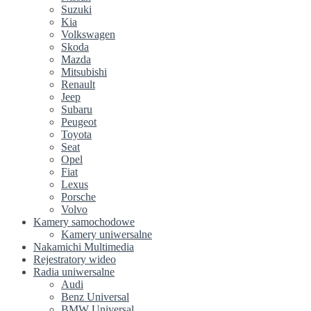
Suzuki
Kia
Volkswagen
Skoda
Mazda
Mitsubishi
Renault
Jeep
Subaru
Peugeot
Toyota
Seat
Opel
Fiat
Lexus
Porsche
Volvo
Kamery samochodowe
Kamery uniwersalne
Nakamichi Multimedia
Rejestratory wideo
Radia uniwersalne
Audi
Benz Universal
BMW Universal