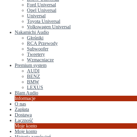
Ford Universal
Opel Universal
Universal
Toyota Universal
Volkswagen Universal
Nakamichi Audio
Głośniki
RCA Przewody
Subwoofer
Tweetery
Wzmacniacze
Premium system
AUDI
BENZ
BMW
LEXUS
Blam Audio
Informacje
O nas
Zapłata
Dostawa
Łączność
Moje konto
Moje konto
Historia zamówień