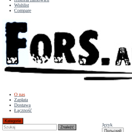
Wishlist
Compare
O nas
Zapłata
Dostawa
Łączność
Kategorie
Język
Znaleźć
Польский