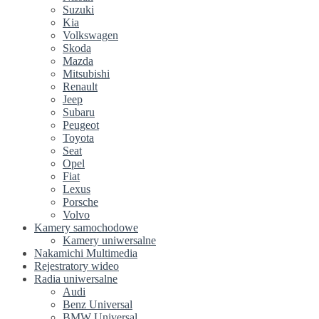
Suzuki
Kia
Volkswagen
Skoda
Mazda
Mitsubishi
Renault
Jeep
Subaru
Peugeot
Toyota
Seat
Opel
Fiat
Lexus
Porsche
Volvo
Kamery samochodowe
Kamery uniwersalne
Nakamichi Multimedia
Rejestratory wideo
Radia uniwersalne
Audi
Benz Universal
BMW Universal