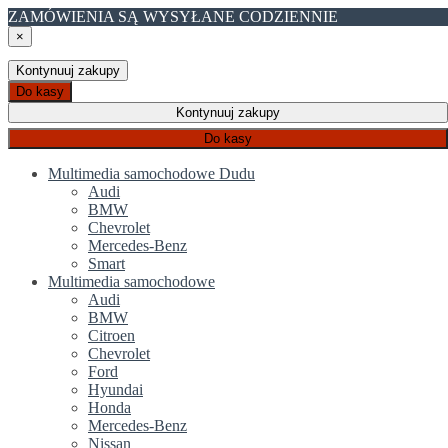
ZAMÓWIENIA SĄ WYSYŁANE CODZIENNIE
×
Kontynuuj zakupy
Do kasy
Kontynuuj zakupy
Do kasy
Multimedia samochodowe Dudu
Audi
BMW
Chevrolet
Mercedes-Benz
Smart
Multimedia samochodowe
Audi
BMW
Citroen
Chevrolet
Ford
Hyundai
Honda
Mercedes-Benz
Nissan