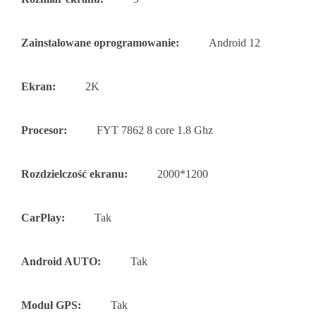
Zainstalowane oprogramowanie:
Android 12
Ekran:
2K
Procesor:
FYT 7862 8 core 1.8 Ghz
Rozdzielczość ekranu:
2000*1200
CarPlay:
Tak
Android AUTO:
Tak
Moduł GPS:
Tak