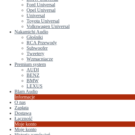
Ford Universal
Opel Universal
Universal
Toyota Universal
Volkswagen Universal
Nakamichi Audio
Głośniki
RCA Przewody
Subwoofer
Tweetery
Wzmacniacze
Premium system
AUDI
BENZ
BMW
LEXUS
Blam Audio
Informacje
O nas
Zapłata
Dostawa
Łączność
Moje konto
Moje konto
Historia zamówień