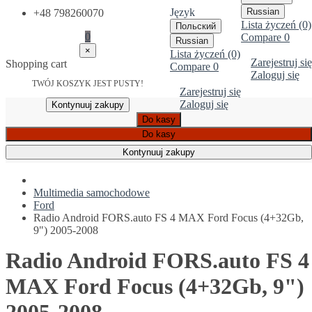
Język
Russian
+48 798260070
Lista życzeń (0)
Польский
0
Compare
0
Russian
×
Lista życzeń (0)
Zarejestruj się
Shopping cart
Compare
0
Zaloguj się
TWÓJ KOSZYK JEST PUSTY!
Zarejestruj się
Zaloguj się
Kontynuuj zakupy
Do kasy
Do kasy
Kontynuuj zakupy
Multimedia samochodowe
Ford
Radio Android FORS.auto FS 4 MAX Ford Focus (4+32Gb,
9") 2005-2008
Radio Android FORS.auto FS 4
MAX Ford Focus (4+32Gb, 9")