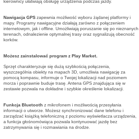
kierownicy ułatwiają obsługę urządzenia podczas jazdy.
Nawigacja GPS
zapewnia możliwość wyboru żądanej platformy i
mapy. Programy nawigacyjne działają zarówno z połączeniem
internetowym, jak i offline. Umożliwiają poruszanie się po nieznanych
terenach, odnalezienie optymalnej trasy oraz sygnalizują obecność
korków.
Możesz zainstalować program z Play Market.
Sprzęt charakteryzuje się dużą szybkością połączenia,
wyszczególnia obiekty na mapach 3D, umożliwia nawigację za
pomocą kompasu, informuje o Twojej lokalizacji nad poziomem
morza i poprawnie buduje trasę. Antena GPS znajdująca się w
zestawie pozwala na dokładne i szybkie określenie lokalizacji.
Funkcja Bluetooth
z mikrofonem i możliwością przesyłania
informacji o utworze. Możesz synchronizować dane telefonu i
zarządzać książką telefoniczną z poziomu wyświetlacza urządzenia,
a funkcja głośnomówiąca pozwala kontynuować jazdę bez
zatrzymywania się i rozmawiania na drodze.