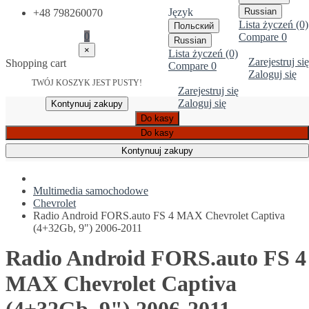
Język
Russian
+48 798260070
Lista życzeń (0)
Польский
0
Compare
0
Russian
×
Lista życzeń (0)
Zarejestruj się
Shopping cart
Compare
0
Zaloguj się
TWÓJ KOSZYK JEST PUSTY!
Zarejestruj się
Zaloguj się
Kontynuuj zakupy
Do kasy
Do kasy
Kontynuuj zakupy
Multimedia samochodowe
Chevrolet
Radio Android FORS.auto FS 4 MAX Chevrolet Captiva
(4+32Gb, 9") 2006-2011
Radio Android FORS.auto FS 4
MAX Chevrolet Captiva