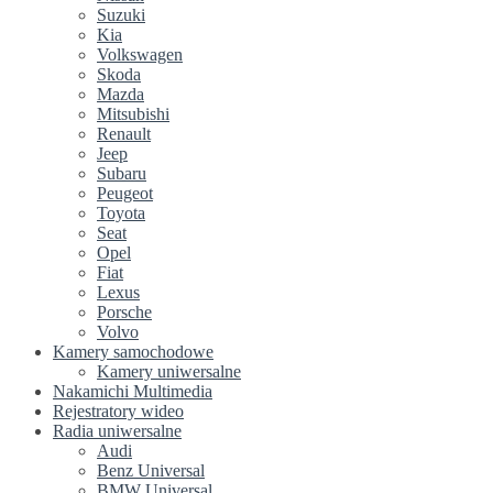
Suzuki
Kia
Volkswagen
Skoda
Mazda
Mitsubishi
Renault
Jeep
Subaru
Peugeot
Toyota
Seat
Opel
Fiat
Lexus
Porsche
Volvo
Kamery samochodowe
Kamery uniwersalne
Nakamichi Multimedia
Rejestratory wideo
Radia uniwersalne
Audi
Benz Universal
BMW Universal