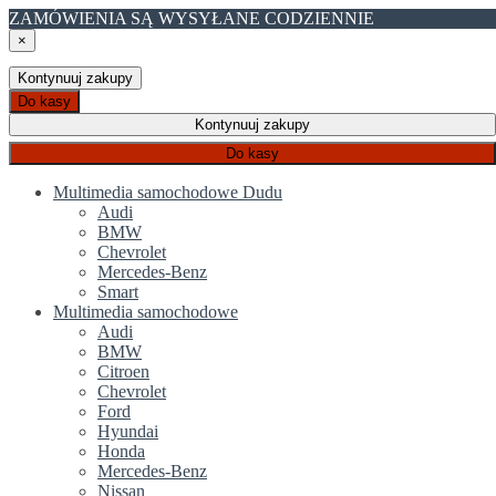
ZAMÓWIENIA SĄ WYSYŁANE CODZIENNIE
×
Kontynuuj zakupy
Do kasy
Kontynuuj zakupy
Do kasy
Multimedia samochodowe Dudu
Audi
BMW
Chevrolet
Mercedes-Benz
Smart
Multimedia samochodowe
Audi
BMW
Citroen
Chevrolet
Ford
Hyundai
Honda
Mercedes-Benz
Nissan