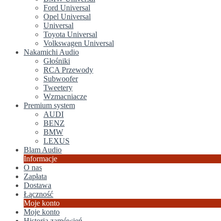
Ford Universal
Opel Universal
Universal
Toyota Universal
Volkswagen Universal
Nakamichi Audio
Głośniki
RCA Przewody
Subwoofer
Tweetery
Wzmacniacze
Premium system
AUDI
BENZ
BMW
LEXUS
Blam Audio
Informacje
O nas
Zapłata
Dostawa
Łączność
Moje konto
Moje konto
Historia zamówień