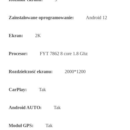
Zainstalowane oprogramowanie:
Android 12
Ekran:
2K
Procesor:
FYT 7862 8 core 1.8 Ghz
Rozdzielczość ekranu:
2000*1200
CarPlay:
Tak
Android AUTO:
Tak
Moduł GPS:
Tak