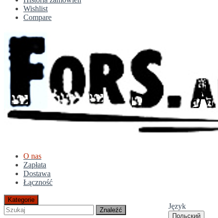
Wishlist
Compare
O nas
Zapłata
Dostawa
Łączność
Kategorie
Język
Znaleźć
Польский