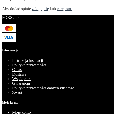
Aby dodać opinię
zaloguj się
kub
zarejestruj
FORS.auto
Informacje
Instrukcja instalacji
Polityka prywatności
O nas
Dostawa
Współpraca
Gwarancja
Polityka prywatności danych klientów
Zwrot
Moje konto
Moje konto