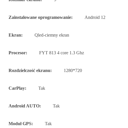
Zainstalowane oprogramowanie:
Android 12
Ekran:
Qled-ciemny ekran
Procesor:
FYT 813 4 core 1.3 Ghz
Rozdzielczość ekranu:
1280*720
CarPlay:
Tak
Android AUTO:
Tak
Moduł GPS:
Tak