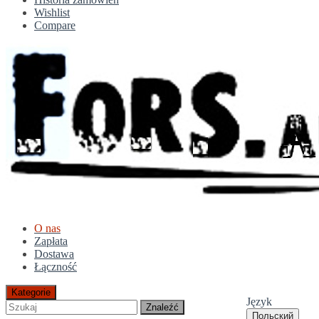
Wishlist
Compare
O nas
Zapłata
Dostawa
Łączność
Kategorie
Język
Znaleźć
Польский