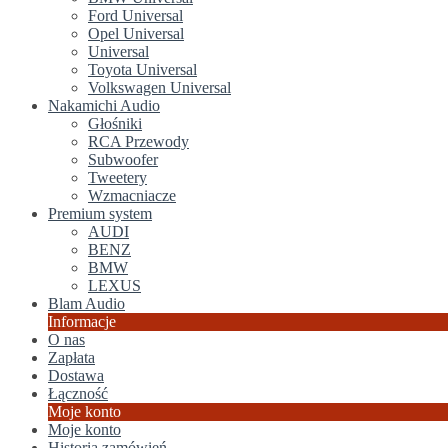
Ford Universal
Opel Universal
Universal
Toyota Universal
Volkswagen Universal
Nakamichi Audio
Głośniki
RCA Przewody
Subwoofer
Tweetery
Wzmacniacze
Premium system
AUDI
BENZ
BMW
LEXUS
Blam Audio
Informacje
O nas
Zapłata
Dostawa
Łączność
Moje konto
Moje konto
Historia zamówień