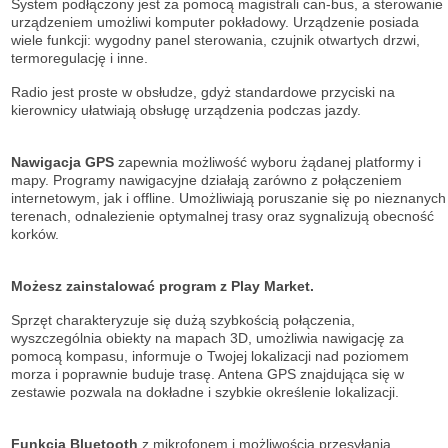
System podłączony jest za pomocą magistrali can-bus, a sterowanie
urządzeniem umożliwi komputer pokładowy. Urządzenie posiada
wiele funkcji: wygodny panel sterowania, czujnik otwartych drzwi,
termoregulację i inne.
Radio jest proste w obsłudze, gdyż standardowe przyciski na
kierownicy ułatwiają obsługę urządzenia podczas jazdy.
Nawigacja GPS
zapewnia możliwość wyboru żądanej platformy i
mapy. Programy nawigacyjne działają zarówno z połączeniem
internetowym, jak i offline. Umożliwiają poruszanie się po nieznanych
terenach, odnalezienie optymalnej trasy oraz sygnalizują obecność
korków.
Możesz zainstalować program z Play Market.
Sprzęt charakteryzuje się dużą szybkością połączenia,
wyszczególnia obiekty na mapach 3D, umożliwia nawigację za
pomocą kompasu, informuje o Twojej lokalizacji nad poziomem
morza i poprawnie buduje trasę. Antena GPS znajdująca się w
zestawie pozwala na dokładne i szybkie określenie lokalizacji.
Funkcja Bluetooth
z mikrofonem i możliwością przesyłania