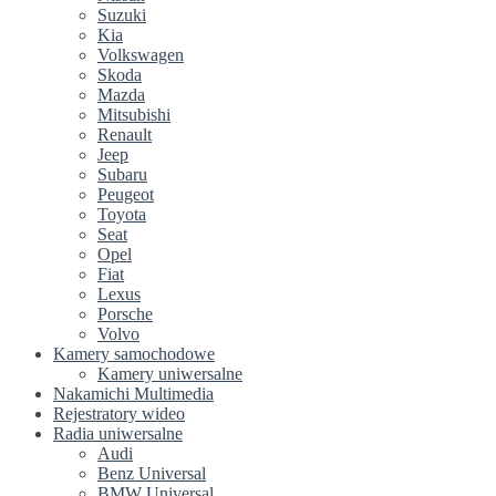
Suzuki
Kia
Volkswagen
Skoda
Mazda
Mitsubishi
Renault
Jeep
Subaru
Peugeot
Toyota
Seat
Opel
Fiat
Lexus
Porsche
Volvo
Kamery samochodowe
Kamery uniwersalne
Nakamichi Multimedia
Rejestratory wideo
Radia uniwersalne
Audi
Benz Universal
BMW Universal