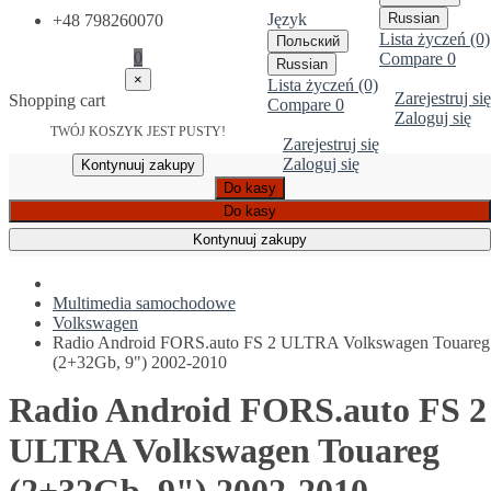
Język
Russian
+48 798260070
Lista życzeń (0)
Польский
0
Compare
0
Russian
×
Lista życzeń (0)
Zarejestruj się
Shopping cart
Compare
0
Zaloguj się
TWÓJ KOSZYK JEST PUSTY!
Zarejestruj się
Zaloguj się
Kontynuuj zakupy
Do kasy
Do kasy
Kontynuuj zakupy
Multimedia samochodowe
Volkswagen
Radio Android FORS.auto FS 2 ULTRA Volkswagen Touareg
(2+32Gb, 9") 2002-2010
Radio Android FORS.auto FS 2
ULTRA Volkswagen Touareg