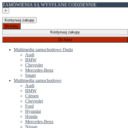
ZAMÓWIENIA SĄ WYSYŁANE CODZIENNIE
×
Kontynuuj zakupy
Do kasy
Kontynuuj zakupy
Do kasy
Multimedia samochodowe Dudu
Audi
BMW
Chevrolet
Mercedes-Benz
Smart
Multimedia samochodowe
Audi
BMW
Citroen
Chevrolet
Ford
Hyundai
Honda
Mercedes-Benz
Nissan