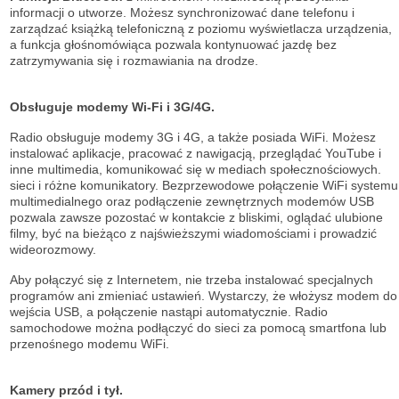
informacji o utworze. Możesz synchronizować dane telefonu i
zarządzać książką telefoniczną z poziomu wyświetlacza urządzenia,
a funkcja głośnomówiąca pozwala kontynuować jazdę bez
zatrzymywania się i rozmawiania na drodze.
Obsługuje modemy Wi-Fi i 3G/4G.
Radio obsługuje modemy 3G i 4G, a także posiada WiFi. Możesz
instalować aplikacje, pracować z nawigacją, przeglądać YouTube i
inne multimedia, komunikować się w mediach społecznościowych.
sieci i różne komunikatory. Bezprzewodowe połączenie WiFi systemu
multimedialnego oraz podłączenie zewnętrznych modemów USB
pozwala zawsze pozostać w kontakcie z bliskimi, oglądać ulubione
filmy, być na bieżąco z najświeższymi wiadomościami i prowadzić
wideorozmowy.
Aby połączyć się z Internetem, nie trzeba instalować specjalnych
programów ani zmieniać ustawień. Wystarczy, że włożysz modem do
wejścia USB, a połączenie nastąpi automatycznie. Radio
samochodowe można podłączyć do sieci za pomocą smartfona lub
przenośnego modemu WiFi.
Kamery przód i tył.