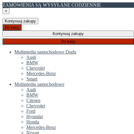
ZAMÓWIENIA SĄ WYSYŁANE CODZIENNIE
×
Kontynuuj zakupy
Do kasy
Kontynuuj zakupy
Do kasy
Multimedia samochodowe Dudu
Audi
BMW
Chevrolet
Mercedes-Benz
Smart
Multimedia samochodowe
Audi
BMW
Citroen
Chevrolet
Ford
Hyundai
Honda
Mercedes-Benz
Nissan