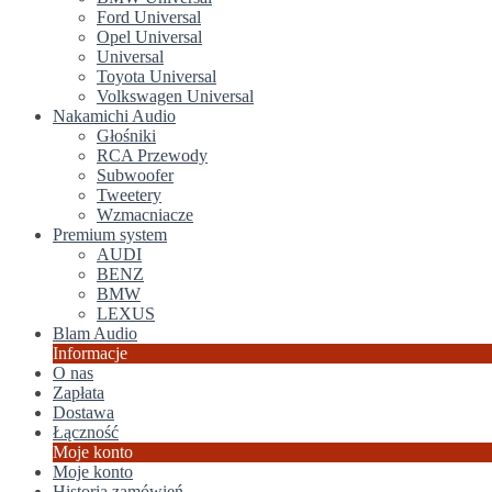
Ford Universal
Opel Universal
Universal
Toyota Universal
Volkswagen Universal
Nakamichi Audio
Głośniki
RCA Przewody
Subwoofer
Tweetery
Wzmacniacze
Premium system
AUDI
BENZ
BMW
LEXUS
Blam Audio
Informacje
O nas
Zapłata
Dostawa
Łączność
Moje konto
Moje konto
Historia zamówień