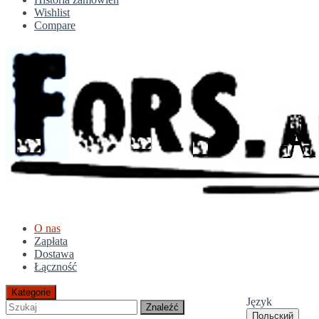
Wishlist
Compare
O nas
Zapłata
Dostawa
Łączność
Kategorie
Język
Znaleźć
Польский