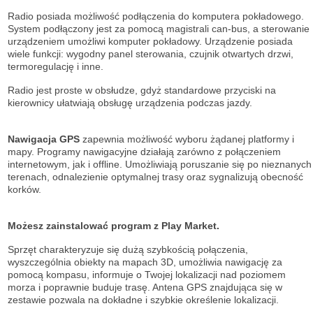
Radio posiada możliwość podłączenia do komputera pokładowego.
System podłączony jest za pomocą magistrali can-bus, a sterowanie
urządzeniem umożliwi komputer pokładowy. Urządzenie posiada
wiele funkcji: wygodny panel sterowania, czujnik otwartych drzwi,
termoregulację i inne.
Radio jest proste w obsłudze, gdyż standardowe przyciski na
kierownicy ułatwiają obsługę urządzenia podczas jazdy.
Nawigacja GPS
zapewnia możliwość wyboru żądanej platformy i
mapy. Programy nawigacyjne działają zarówno z połączeniem
internetowym, jak i offline. Umożliwiają poruszanie się po nieznanych
terenach, odnalezienie optymalnej trasy oraz sygnalizują obecność
korków.
Możesz zainstalować program z Play Market.
Sprzęt charakteryzuje się dużą szybkością połączenia,
wyszczególnia obiekty na mapach 3D, umożliwia nawigację za
pomocą kompasu, informuje o Twojej lokalizacji nad poziomem
morza i poprawnie buduje trasę. Antena GPS znajdująca się w
zestawie pozwala na dokładne i szybkie określenie lokalizacji.