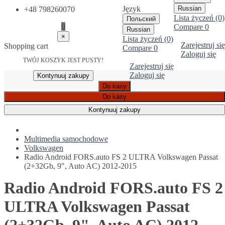
Język
Russian
+48 798260070
Lista życzeń (0)
Польский
0
Compare
0
Russian
×
Lista życzeń (0)
Zarejestruj się
Shopping cart
Compare
0
Zaloguj się
TWÓJ KOSZYK JEST PUSTY!
Zarejestruj się
Zaloguj się
Kontynuuj zakupy
Do kasy
Do kasy
Kontynuuj zakupy
Multimedia samochodowe
Volkswagen
Radio Android FORS.auto FS 2 ULTRA Volkswagen Passat
(2+32Gb, 9", Auto AC) 2012-2015
Radio Android FORS.auto FS 2
ULTRA Volkswagen Passat