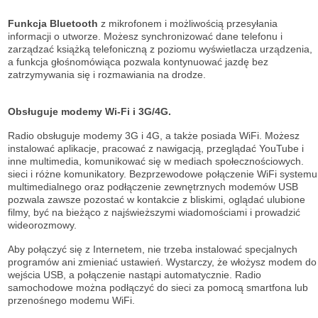
Funkcja Bluetooth
z mikrofonem i możliwością przesyłania
informacji o utworze. Możesz synchronizować dane telefonu i
zarządzać książką telefoniczną z poziomu wyświetlacza urządzenia,
a funkcja głośnomówiąca pozwala kontynuować jazdę bez
zatrzymywania się i rozmawiania na drodze.
Obsługuje modemy Wi-Fi i 3G/4G.
Radio obsługuje modemy 3G i 4G, a także posiada WiFi. Możesz
instalować aplikacje, pracować z nawigacją, przeglądać YouTube i
inne multimedia, komunikować się w mediach społecznościowych.
sieci i różne komunikatory. Bezprzewodowe połączenie WiFi systemu
multimedialnego oraz podłączenie zewnętrznych modemów USB
pozwala zawsze pozostać w kontakcie z bliskimi, oglądać ulubione
filmy, być na bieżąco z najświeższymi wiadomościami i prowadzić
wideorozmowy.
Aby połączyć się z Internetem, nie trzeba instalować specjalnych
programów ani zmieniać ustawień. Wystarczy, że włożysz modem do
wejścia USB, a połączenie nastąpi automatycznie. Radio
samochodowe można podłączyć do sieci za pomocą smartfona lub
przenośnego modemu WiFi.