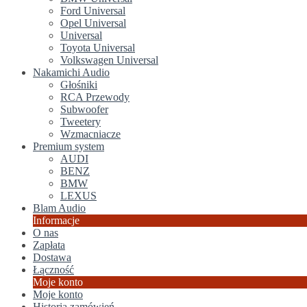
Ford Universal
Opel Universal
Universal
Toyota Universal
Volkswagen Universal
Nakamichi Audio
Głośniki
RCA Przewody
Subwoofer
Tweetery
Wzmacniacze
Premium system
AUDI
BENZ
BMW
LEXUS
Blam Audio
Informacje
O nas
Zapłata
Dostawa
Łączność
Moje konto
Moje konto
Historia zamówień