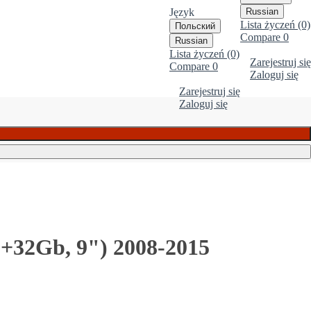
Język
Russian
Lista życzeń (0)
Польский
Compare
0
Russian
Lista życzeń (0)
Zarejestruj się
Compare
0
Zaloguj się
Zarejestruj się
Zaloguj się
+32Gb, 9") 2008-2015