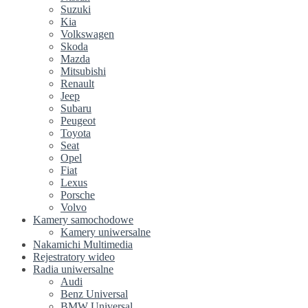
Suzuki
Kia
Volkswagen
Skoda
Mazda
Mitsubishi
Renault
Jeep
Subaru
Peugeot
Toyota
Seat
Opel
Fiat
Lexus
Porsche
Volvo
Kamery samochodowe
Kamery uniwersalne
Nakamichi Multimedia
Rejestratory wideo
Radia uniwersalne
Audi
Benz Universal
BMW Universal