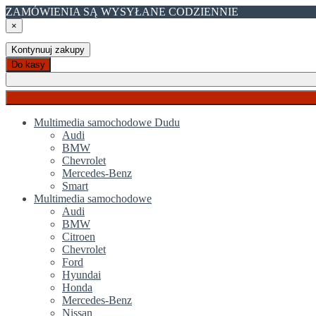
ZAMÓWIENIA SĄ WYSYŁANE CODZIENNIE
×
Kontynuuj zakupy
Do kasy
Multimedia samochodowe Dudu
Audi
BMW
Chevrolet
Mercedes-Benz
Smart
Multimedia samochodowe
Audi
BMW
Citroen
Chevrolet
Ford
Hyundai
Honda
Mercedes-Benz
Nissan