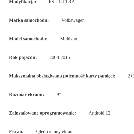
Modyfikacja:
FS 2 ULTRA
Marka samochodu:
Volkswagen
Model samochodu:
Multivan
Rok pojazdu:
2008-2015
Maksymalna obsługiwana pojemność karty pamięci:
2+
Rozmiar ekranu:
9"
Zainstalowane oprogramowanie:
Android 12
Ekran:
Qled-ciemny ekran