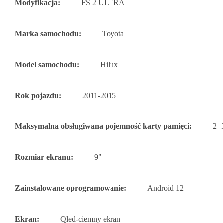
Modyfikacja:
FS 2 ULTRA
Marka samochodu:
Toyota
Model samochodu:
Hilux
Rok pojazdu:
2011-2015
Maksymalna obsługiwana pojemność karty pamięci:
2+
Rozmiar ekranu:
9"
Zainstalowane oprogramowanie:
Android 12
Ekran:
Qled-ciemny ekran