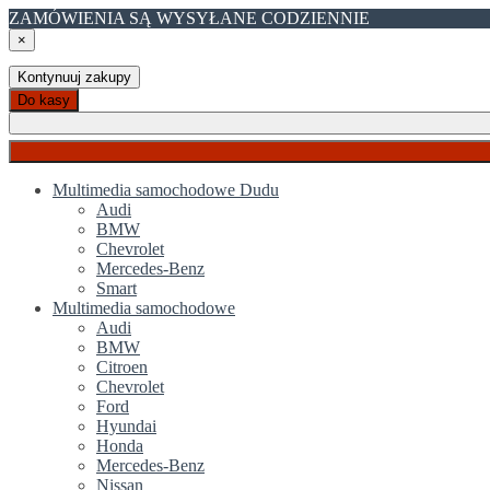
ZAMÓWIENIA SĄ WYSYŁANE CODZIENNIE
×
Kontynuuj zakupy
Do kasy
Multimedia samochodowe Dudu
Audi
BMW
Chevrolet
Mercedes-Benz
Smart
Multimedia samochodowe
Audi
BMW
Citroen
Chevrolet
Ford
Hyundai
Honda
Mercedes-Benz
Nissan