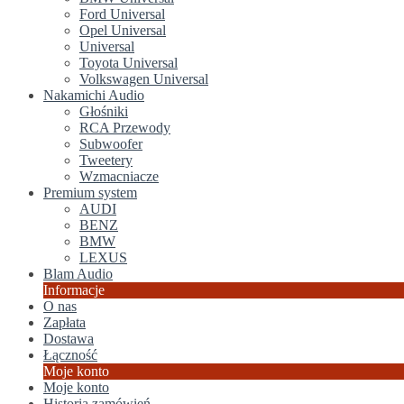
Ford Universal
Opel Universal
Universal
Toyota Universal
Volkswagen Universal
Nakamichi Audio
Głośniki
RCA Przewody
Subwoofer
Tweetery
Wzmacniacze
Premium system
AUDI
BENZ
BMW
LEXUS
Blam Audio
Informacje
O nas
Zapłata
Dostawa
Łączność
Moje konto
Moje konto
Historia zamówień