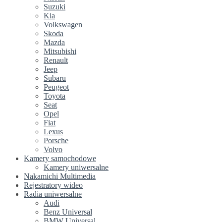
Suzuki
Kia
Volkswagen
Skoda
Mazda
Mitsubishi
Renault
Jeep
Subaru
Peugeot
Toyota
Seat
Opel
Fiat
Lexus
Porsche
Volvo
Kamery samochodowe
Kamery uniwersalne
Nakamichi Multimedia
Rejestratory wideo
Radia uniwersalne
Audi
Benz Universal
BMW Universal