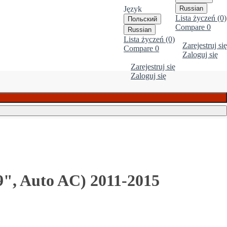
Język
Russian
Lista życzeń (0)
Польский
Compare
0
Russian
Lista życzeń (0)
Zarejestruj się
Compare
0
Zaloguj się
Zarejestruj się
Zaloguj się
", Auto AC) 2011-2015