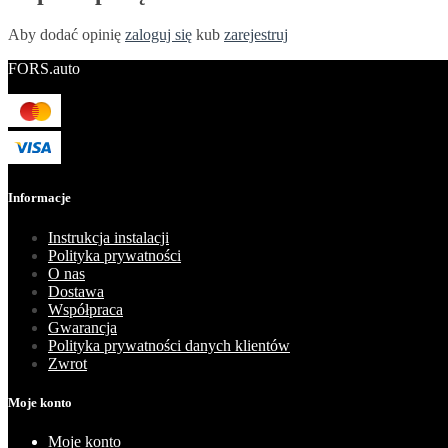
Aby dodać opinię
zaloguj się
kub
zarejestruj
FORS.auto
Informacje
Instrukcja instalacji
Polityka prywatności
O nas
Dostawa
Współpraca
Gwarancja
Polityka prywatności danych klientów
Zwrot
Moje konto
Moje konto