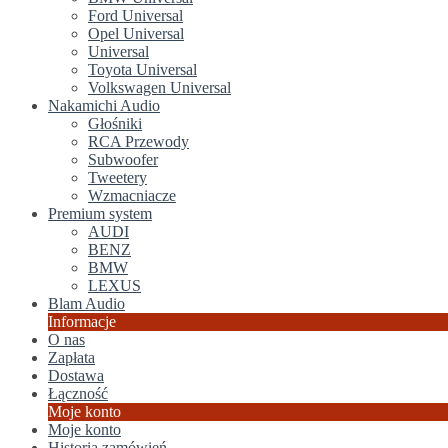
Ford Universal
Opel Universal
Universal
Toyota Universal
Volkswagen Universal
Nakamichi Audio
Głośniki
RCA Przewody
Subwoofer
Tweetery
Wzmacniacze
Premium system
AUDI
BENZ
BMW
LEXUS
Blam Audio
Informacje
O nas
Zapłata
Dostawa
Łączność
Moje konto
Moje konto
Historia zamówień