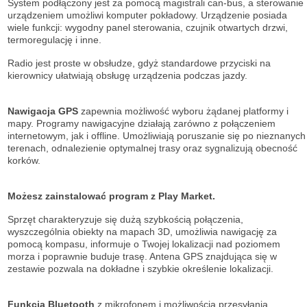
System podłączony jest za pomocą magistrali can-bus, a sterowanie
urządzeniem umożliwi komputer pokładowy. Urządzenie posiada
wiele funkcji: wygodny panel sterowania, czujnik otwartych drzwi,
termoregulację i inne.
Radio jest proste w obsłudze, gdyż standardowe przyciski na
kierownicy ułatwiają obsługę urządzenia podczas jazdy.
Nawigacja GPS
zapewnia możliwość wyboru żądanej platformy i
mapy. Programy nawigacyjne działają zarówno z połączeniem
internetowym, jak i offline. Umożliwiają poruszanie się po nieznanych
terenach, odnalezienie optymalnej trasy oraz sygnalizują obecność
korków.
Możesz zainstalować program z Play Market.
Sprzęt charakteryzuje się dużą szybkością połączenia,
wyszczególnia obiekty na mapach 3D, umożliwia nawigację za
pomocą kompasu, informuje o Twojej lokalizacji nad poziomem
morza i poprawnie buduje trasę. Antena GPS znajdująca się w
zestawie pozwala na dokładne i szybkie określenie lokalizacji.
Funkcja Bluetooth
z mikrofonem i możliwością przesyłania