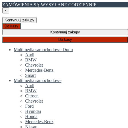
ZAMÓWIENIA SĄ WYSYŁANE CODZIENNIE
×
Kontynuuj zakupy
Do kasy
Kontynuuj zakupy
Do kasy
Multimedia samochodowe Dudu
Audi
BMW
Chevrolet
Mercedes-Benz
Smart
Multimedia samochodowe
Audi
BMW
Citroen
Chevrolet
Ford
Hyundai
Honda
Mercedes-Benz
Nissan