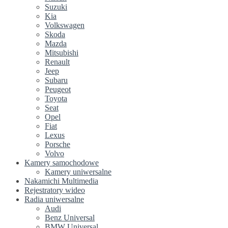
Suzuki
Kia
Volkswagen
Skoda
Mazda
Mitsubishi
Renault
Jeep
Subaru
Peugeot
Toyota
Seat
Opel
Fiat
Lexus
Porsche
Volvo
Kamery samochodowe
Kamery uniwersalne
Nakamichi Multimedia
Rejestratory wideo
Radia uniwersalne
Audi
Benz Universal
BMW Universal