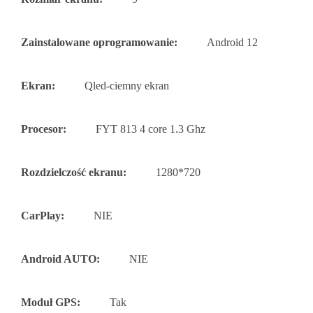
Zainstalowane oprogramowanie:
Android 12
Ekran:
Qled-ciemny ekran
Procesor:
FYT 813 4 core 1.3 Ghz
Rozdzielczość ekranu:
1280*720
CarPlay:
NIE
Android AUTO:
NIE
Moduł GPS:
Tak