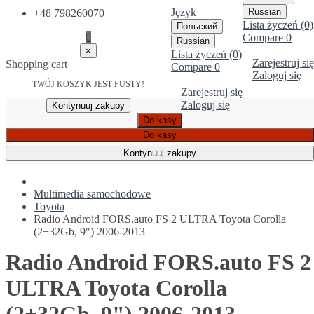
Język
Russian
+48 798260070
Lista życzeń (0)
Польский
0
Compare
0
Russian
×
Lista życzeń (0)
Zarejestruj się
Shopping cart
Compare
0
Zaloguj się
TWÓJ KOSZYK JEST PUSTY!
Zarejestruj się
Zaloguj się
Kontynuuj zakupy
Do kasy
Do kasy
Kontynuuj zakupy
Multimedia samochodowe
Toyota
Radio Android FORS.auto FS 2 ULTRA Toyota Corolla
(2+32Gb, 9") 2006-2013
Radio Android FORS.auto FS 2
ULTRA Toyota Corolla