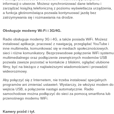
informacji o utworze. Możesz synchronizować dane telefonu i
zarządzać książką telefoniczną z poziomu wyświetlacza urządzenia,
a funkcja głośnomówiąca pozwala kontynuować jazdę bez
zatrzymywania się i rozmawiania na drodze.
Obsługuje modemy Wi-Fi i 3G/4G.
Radio obsługuje modemy 3G i 4G, a także posiada WiFi. Możesz
instalować aplikacje, pracować z nawigacją, przeglądać YouTube i
inne multimedia, komunikować się w mediach społecznościowych.
sieci i różne komunikatory. Bezprzewodowe połączenie WiFi systemu
multimedialnego oraz podłączenie zewnętrznych modemów USB
pozwala zawsze pozostać w kontakcie z bliskimi, oglądać ulubione
filmy, być na bieżąco z najświeższymi wiadomościami i prowadzić
wideorozmowy.
Aby połączyć się z Internetem, nie trzeba instalować specjalnych
programów ani zmieniać ustawień. Wystarczy, że włożysz modem do
wejścia USB, a połączenie nastąpi automatycznie. Radio
samochodowe można podłączyć do sieci za pomocą smartfona lub
przenośnego modemu WiFi.
Kamery przód i tył.