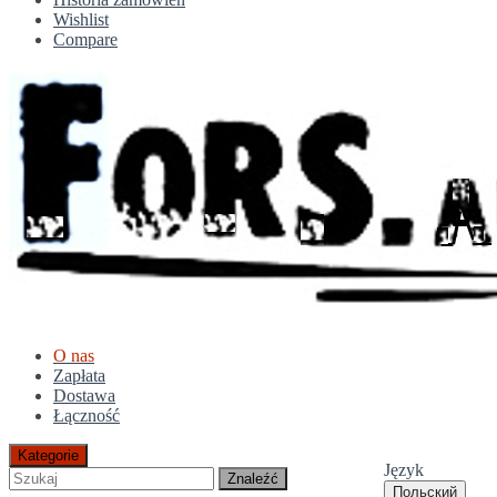
Wishlist
Compare
O nas
Zapłata
Dostawa
Łączność
Kategorie
Język
Znaleźć
Польский