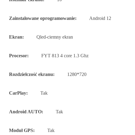
Zainstalowane oprogramowanie:
Android 12
Ekran:
Qled-ciemny ekran
Procesor:
FYT 813 4 core 1.3 Ghz
Rozdzielczość ekranu:
1280*720
CarPlay:
Tak
Android AUTO:
Tak
Moduł GPS:
Tak