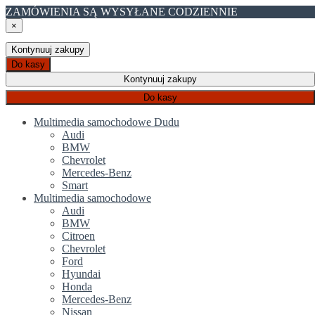
ZAMÓWIENIA SĄ WYSYŁANE CODZIENNIE
×
Kontynuuj zakupy
Do kasy
Kontynuuj zakupy
Do kasy
Multimedia samochodowe Dudu
Audi
BMW
Chevrolet
Mercedes-Benz
Smart
Multimedia samochodowe
Audi
BMW
Citroen
Chevrolet
Ford
Hyundai
Honda
Mercedes-Benz
Nissan