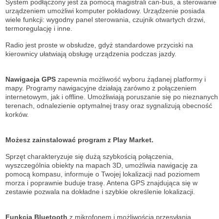
System podłączony jest za pomocą magistrali can-bus, a sterowanie
urządzeniem umożliwi komputer pokładowy. Urządzenie posiada
wiele funkcji: wygodny panel sterowania, czujnik otwartych drzwi,
termoregulację i inne.
Radio jest proste w obsłudze, gdyż standardowe przyciski na
kierownicy ułatwiają obsługę urządzenia podczas jazdy.
Nawigacja GPS
zapewnia możliwość wyboru żądanej platformy i
mapy. Programy nawigacyjne działają zarówno z połączeniem
internetowym, jak i offline. Umożliwiają poruszanie się po nieznanych
terenach, odnalezienie optymalnej trasy oraz sygnalizują obecność
korków.
Możesz zainstalować program z Play Market.
Sprzęt charakteryzuje się dużą szybkością połączenia,
wyszczególnia obiekty na mapach 3D, umożliwia nawigację za
pomocą kompasu, informuje o Twojej lokalizacji nad poziomem
morza i poprawnie buduje trasę. Antena GPS znajdująca się w
zestawie pozwala na dokładne i szybkie określenie lokalizacji.
Funkcja Bluetooth
z mikrofonem i możliwością przesyłania