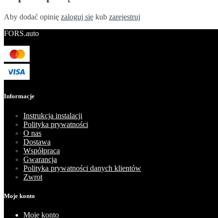
Aby dodać opinię
zaloguj się
kub
zarejestruj
FORS.auto
Informacje
Instrukcja instalacji
Polityka prywatności
O nas
Dostawa
Współpraca
Gwarancja
Polityka prywatności danych klientów
Zwrot
Moje konto
Moje konto