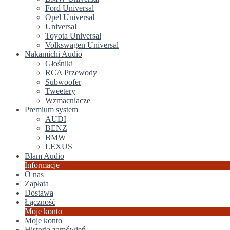
Ford Universal
Opel Universal
Universal
Toyota Universal
Volkswagen Universal
Nakamichi Audio
Głośniki
RCA Przewody
Subwoofer
Tweetery
Wzmacniacze
Premium system
AUDI
BENZ
BMW
LEXUS
Blam Audio
Informacje
O nas
Zapłata
Dostawa
Łączność
Moje konto
Moje konto
Historia zamówień