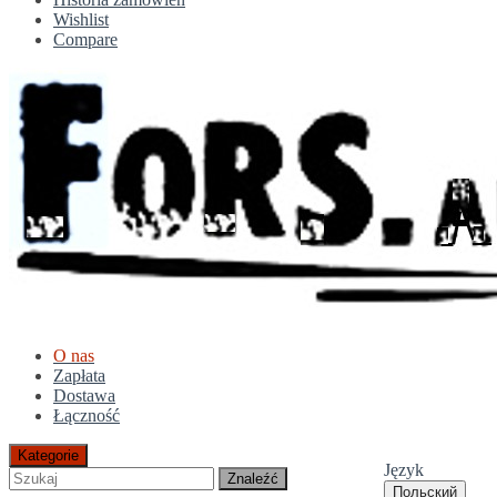
Wishlist
Compare
O nas
Zapłata
Dostawa
Łączność
Kategorie
Język
Znaleźć
Польский