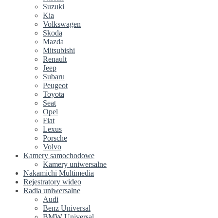
Suzuki
Kia
Volkswagen
Skoda
Mazda
Mitsubishi
Renault
Jeep
Subaru
Peugeot
Toyota
Seat
Opel
Fiat
Lexus
Porsche
Volvo
Kamery samochodowe
Kamery uniwersalne
Nakamichi Multimedia
Rejestratory wideo
Radia uniwersalne
Audi
Benz Universal
BMW Universal