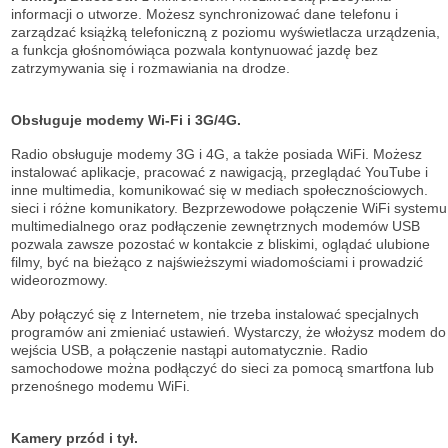
informacji o utworze. Możesz synchronizować dane telefonu i
zarządzać książką telefoniczną z poziomu wyświetlacza urządzenia,
a funkcja głośnomówiąca pozwala kontynuować jazdę bez
zatrzymywania się i rozmawiania na drodze.
Obsługuje modemy Wi-Fi i 3G/4G.
Radio obsługuje modemy 3G i 4G, a także posiada WiFi. Możesz
instalować aplikacje, pracować z nawigacją, przeglądać YouTube i
inne multimedia, komunikować się w mediach społecznościowych.
sieci i różne komunikatory. Bezprzewodowe połączenie WiFi systemu
multimedialnego oraz podłączenie zewnętrznych modemów USB
pozwala zawsze pozostać w kontakcie z bliskimi, oglądać ulubione
filmy, być na bieżąco z najświeższymi wiadomościami i prowadzić
wideorozmowy.
Aby połączyć się z Internetem, nie trzeba instalować specjalnych
programów ani zmieniać ustawień. Wystarczy, że włożysz modem do
wejścia USB, a połączenie nastąpi automatycznie. Radio
samochodowe można podłączyć do sieci za pomocą smartfona lub
przenośnego modemu WiFi.
Kamery przód i tył.