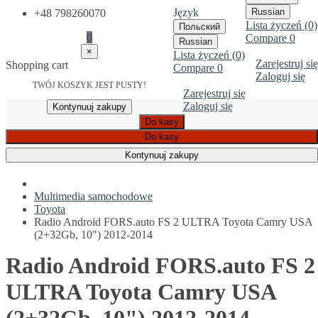
Język
Russian
+48 798260070
Lista życzeń (0)
Польский
0
Compare
0
Russian
×
Lista życzeń (0)
Zarejestruj się
Shopping cart
Compare
0
Zaloguj się
TWÓJ KOSZYK JEST PUSTY!
Zarejestruj się
Zaloguj się
Kontynuuj zakupy
Do kasy
Do kasy
Kontynuuj zakupy
Multimedia samochodowe
Toyota
Radio Android FORS.auto FS 2 ULTRA Toyota Camry USA
(2+32Gb, 10") 2012-2014
Radio Android FORS.auto FS 2
ULTRA Toyota Camry USA