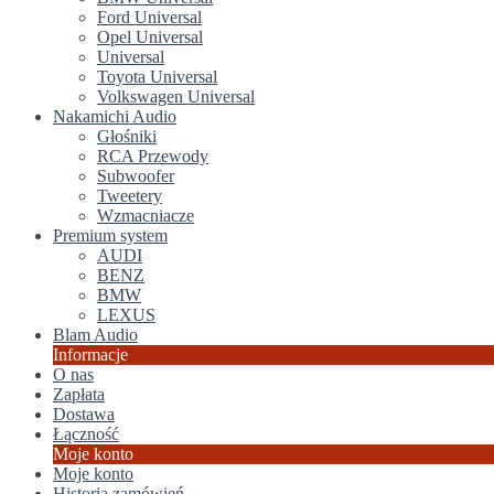
Ford Universal
Opel Universal
Universal
Toyota Universal
Volkswagen Universal
Nakamichi Audio
Głośniki
RCA Przewody
Subwoofer
Tweetery
Wzmacniacze
Premium system
AUDI
BENZ
BMW
LEXUS
Blam Audio
Informacje
O nas
Zapłata
Dostawa
Łączność
Moje konto
Moje konto
Historia zamówień