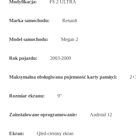
Modyfikacja:
FS 2 ULTRA
Marka samochodu:
Renault
Model samochodu:
Megan 2
Rok pojazdu:
2003-2009
Maksymalna obsługiwana pojemność karty pamięci:
2+
Rozmiar ekranu:
9"
Zainstalowane oprogramowanie:
Android 12
Ekran:
Qled-ciemny ekran