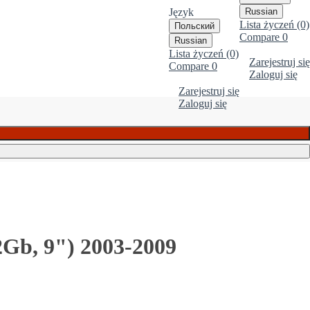
Język
Russian
Lista życzeń (0)
Польский
Compare
0
Russian
Lista życzeń (0)
Zarejestruj się
Compare
0
Zaloguj się
Zarejestruj się
Zaloguj się
Gb, 9") 2003-2009