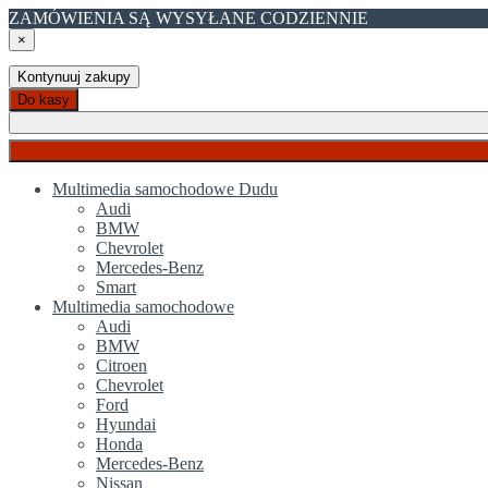
ZAMÓWIENIA SĄ WYSYŁANE CODZIENNIE
×
Kontynuuj zakupy
Do kasy
Multimedia samochodowe Dudu
Audi
BMW
Chevrolet
Mercedes-Benz
Smart
Multimedia samochodowe
Audi
BMW
Citroen
Chevrolet
Ford
Hyundai
Honda
Mercedes-Benz
Nissan