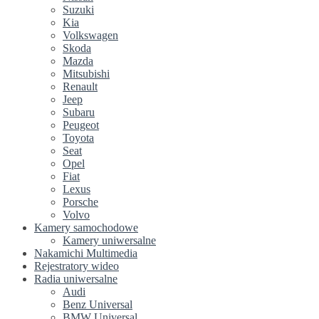
Suzuki
Kia
Volkswagen
Skoda
Mazda
Mitsubishi
Renault
Jeep
Subaru
Peugeot
Toyota
Seat
Opel
Fiat
Lexus
Porsche
Volvo
Kamery samochodowe
Kamery uniwersalne
Nakamichi Multimedia
Rejestratory wideo
Radia uniwersalne
Audi
Benz Universal
BMW Universal