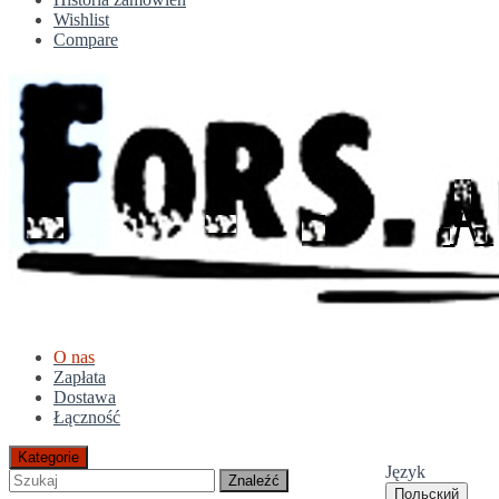
Wishlist
Compare
O nas
Zapłata
Dostawa
Łączność
Kategorie
Język
Znaleźć
Польский