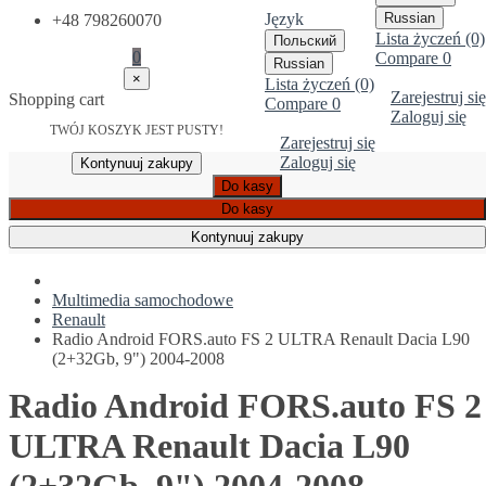
Język
Russian
+48 798260070
Lista życzeń (0)
Польский
0
Compare
0
Russian
×
Lista życzeń (0)
Zarejestruj się
Shopping cart
Compare
0
Zaloguj się
TWÓJ KOSZYK JEST PUSTY!
Zarejestruj się
Zaloguj się
Kontynuuj zakupy
Do kasy
Do kasy
Kontynuuj zakupy
Multimedia samochodowe
Renault
Radio Android FORS.auto FS 2 ULTRA Renault Dacia L90
(2+32Gb, 9") 2004-2008
Radio Android FORS.auto FS 2
ULTRA Renault Dacia L90