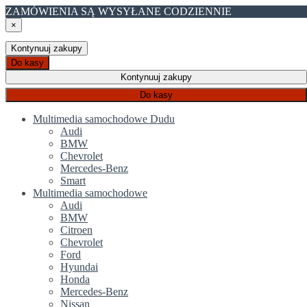
ZAMÓWIENIA SĄ WYSYŁANE CODZIENNIE
×
Kontynuuj zakupy
Do kasy
Kontynuuj zakupy
Do kasy
Multimedia samochodowe Dudu
Audi
BMW
Chevrolet
Mercedes-Benz
Smart
Multimedia samochodowe
Audi
BMW
Citroen
Chevrolet
Ford
Hyundai
Honda
Mercedes-Benz
Nissan