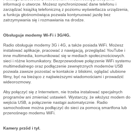
informacji o utworze. Możesz synchronizować dane telefonu i
zarządzać książką telefoniczną z poziomu wyświetlacza urządzenia,
a funkcja głośnomówiąca pozwala kontynuować jazdę bez
zatrzymywania się i rozmawiania na drodze.
Obsługuje modemy Wi-Fi i 3G/4G.
Radio obsługuje modemy 3G i 4G, a także posiada WiFi. Możesz
instalować aplikacje, pracować z nawigacją, przeglądać YouTube i
inne multimedia, komunikować się w mediach społecznościowych.
sieci i różne komunikatory. Bezprzewodowe połączenie WiFi systemu
multimedialnego oraz podłączenie zewnętrznych modemów USB
pozwala zawsze pozostać w kontakcie z bliskimi, oglądać ulubione
filmy, być na bieżąco z najświeższymi wiadomościami i prowadzić
wideorozmowy.
Aby połączyć się z Internetem, nie trzeba instalować specjalnych
programów ani zmieniać ustawień. Wystarczy, że włożysz modem do
wejścia USB, a połączenie nastąpi automatycznie. Radio
samochodowe można podłączyć do sieci za pomocą smartfona lub
przenośnego modemu WiFi.
Kamery przód i tył.