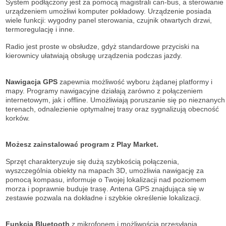
System podłączony jest za pomocą magistrali can-bus, a sterowanie
urządzeniem umożliwi komputer pokładowy. Urządzenie posiada
wiele funkcji: wygodny panel sterowania, czujnik otwartych drzwi,
termoregulację i inne.
Radio jest proste w obsłudze, gdyż standardowe przyciski na
kierownicy ułatwiają obsługę urządzenia podczas jazdy.
Nawigacja GPS
zapewnia możliwość wyboru żądanej platformy i
mapy. Programy nawigacyjne działają zarówno z połączeniem
internetowym, jak i offline. Umożliwiają poruszanie się po nieznanych
terenach, odnalezienie optymalnej trasy oraz sygnalizują obecność
korków.
Możesz zainstalować program z Play Market.
Sprzęt charakteryzuje się dużą szybkością połączenia,
wyszczególnia obiekty na mapach 3D, umożliwia nawigację za
pomocą kompasu, informuje o Twojej lokalizacji nad poziomem
morza i poprawnie buduje trasę. Antena GPS znajdująca się w
zestawie pozwala na dokładne i szybkie określenie lokalizacji.
Funkcja Bluetooth
z mikrofonem i możliwością przesyłania