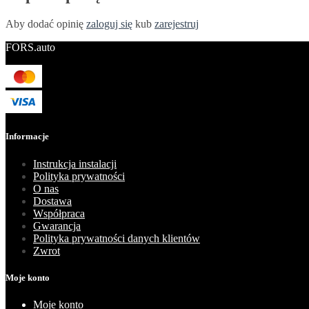
Aby dodać opinię
zaloguj się
kub
zarejestruj
FORS.auto
Informacje
Instrukcja instalacji
Polityka prywatności
O nas
Dostawa
Współpraca
Gwarancja
Polityka prywatności danych klientów
Zwrot
Moje konto
Moje konto