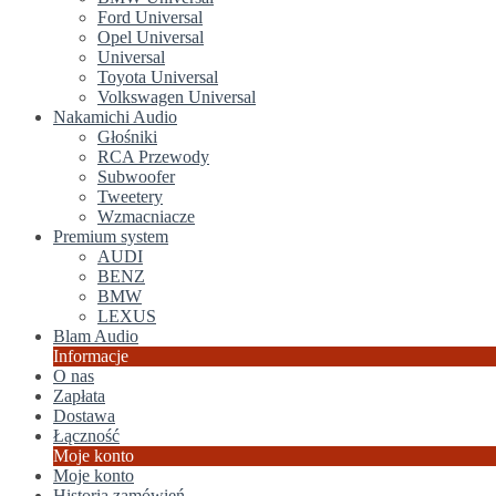
Ford Universal
Opel Universal
Universal
Toyota Universal
Volkswagen Universal
Nakamichi Audio
Głośniki
RCA Przewody
Subwoofer
Tweetery
Wzmacniacze
Premium system
AUDI
BENZ
BMW
LEXUS
Blam Audio
Informacje
O nas
Zapłata
Dostawa
Łączność
Moje konto
Moje konto
Historia zamówień