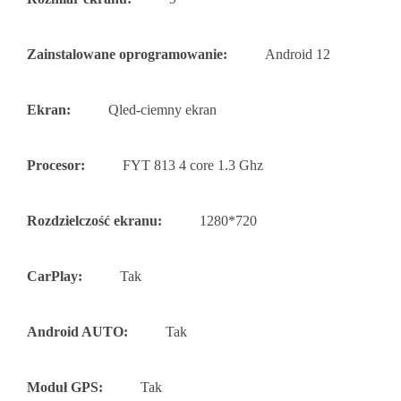
Zainstalowane oprogramowanie:
Android 12
Ekran:
Qled-ciemny ekran
Procesor:
FYT 813 4 core 1.3 Ghz
Rozdzielczość ekranu:
1280*720
CarPlay:
Tak
Android AUTO:
Tak
Moduł GPS:
Tak