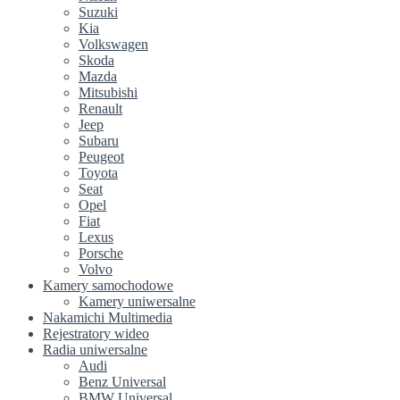
Suzuki
Kia
Volkswagen
Skoda
Mazda
Mitsubishi
Renault
Jeep
Subaru
Peugeot
Toyota
Seat
Opel
Fiat
Lexus
Porsche
Volvo
Kamery samochodowe
Kamery uniwersalne
Nakamichi Multimedia
Rejestratory wideo
Radia uniwersalne
Audi
Benz Universal
BMW Universal