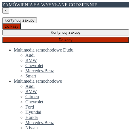
ZAMÓWIENIA SĄ WYSYŁANE CODZIENNIE
×
Kontynuuj zakupy
Do kasy
Kontynuuj zakupy
Do kasy
Multimedia samochodowe Dudu
Audi
BMW
Chevrolet
Mercedes-Benz
Smart
Multimedia samochodowe
Audi
BMW
Citroen
Chevrolet
Ford
Hyundai
Honda
Mercedes-Benz
Nissan