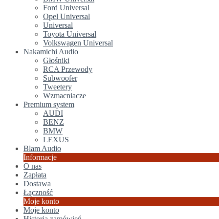
Ford Universal
Opel Universal
Universal
Toyota Universal
Volkswagen Universal
Nakamichi Audio
Głośniki
RCA Przewody
Subwoofer
Tweetery
Wzmacniacze
Premium system
AUDI
BENZ
BMW
LEXUS
Blam Audio
Informacje
O nas
Zapłata
Dostawa
Łączność
Moje konto
Moje konto
Historia zamówień