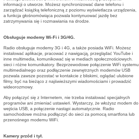
informacji o utworze. Możesz synchronizować dane telefonu i
zarządzać książką telefoniczną z poziomu wyświetlacza urządzenia,
a funkcja głośnomówiąca pozwala kontynuować jazdę bez
zatrzymywania się i rozmawiania na drodze.
Obsługuje modemy Wi-Fi i 3G/4G.
Radio obsługuje modemy 3G i 4G, a także posiada WiFi. Możesz
instalować aplikacje, pracować z nawigacją, przeglądać YouTube i
inne multimedia, komunikować się w mediach społecznościowych.
sieci i różne komunikatory. Bezprzewodowe połączenie WiFi systemu
multimedialnego oraz podłączenie zewnętrznych modemów USB
pozwala zawsze pozostać w kontakcie z bliskimi, oglądać ulubione
filmy, być na bieżąco z najświeższymi wiadomościami i prowadzić
wideorozmowy.
Aby połączyć się z Internetem, nie trzeba instalować specjalnych
programów ani zmieniać ustawień. Wystarczy, że włożysz modem do
wejścia USB, a połączenie nastąpi automatycznie. Radio
samochodowe można podłączyć do sieci za pomocą smartfona lub
przenośnego modemu WiFi.
Kamery przód i tył.