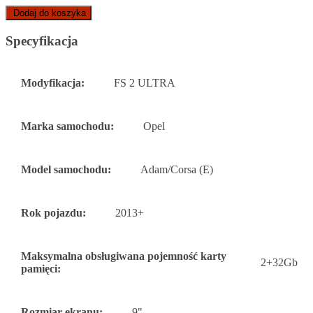
Dodaj do koszyka
Specyfikacja
Modyfikacja:
FS 2 ULTRA
Marka samochodu:
Opel
Model samochodu:
Adam/Corsa (E)
Rok pojazdu:
2013+
Maksymalna obsługiwana pojemność karty
2+32Gb
pamięci:
Rozmiar ekranu:
9"