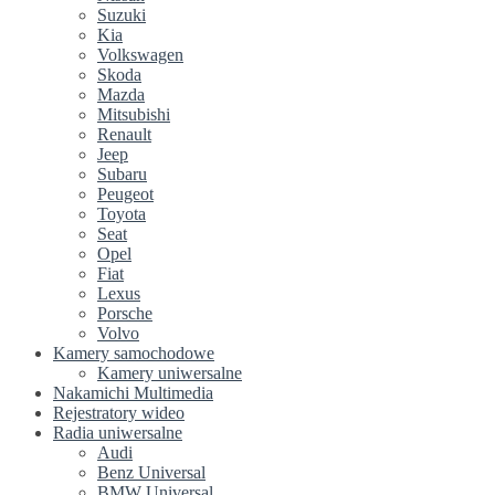
Suzuki
Kia
Volkswagen
Skoda
Mazda
Mitsubishi
Renault
Jeep
Subaru
Peugeot
Toyota
Seat
Opel
Fiat
Lexus
Porsche
Volvo
Kamery samochodowe
Kamery uniwersalne
Nakamichi Multimedia
Rejestratory wideo
Radia uniwersalne
Audi
Benz Universal
BMW Universal