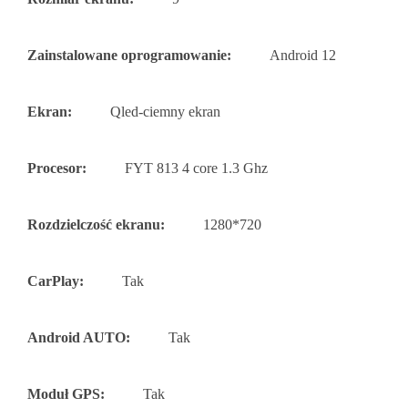
Zainstalowane oprogramowanie:
Android 12
Ekran:
Qled-ciemny ekran
Procesor:
FYT 813 4 core 1.3 Ghz
Rozdzielczość ekranu:
1280*720
CarPlay:
Tak
Android AUTO:
Tak
Moduł GPS:
Tak