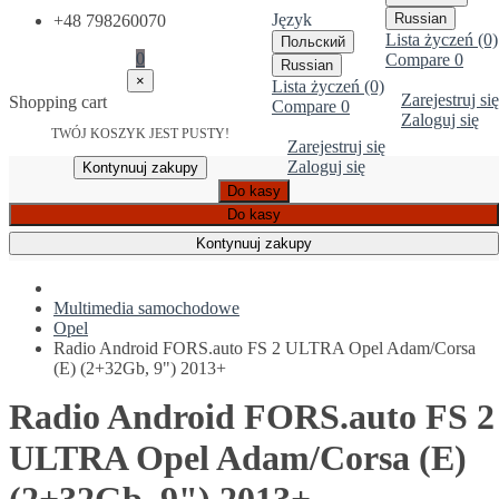
Język
Russian
+48 798260070
Lista życzeń (0)
Польский
0
Compare
0
Russian
×
Lista życzeń (0)
Zarejestruj się
Shopping cart
Compare
0
Zaloguj się
TWÓJ KOSZYK JEST PUSTY!
Zarejestruj się
Zaloguj się
Kontynuuj zakupy
Do kasy
Do kasy
Kontynuuj zakupy
Multimedia samochodowe
Opel
Radio Android FORS.auto FS 2 ULTRA Opel Adam/Corsa
(E) (2+32Gb, 9") 2013+
Radio Android FORS.auto FS 2
ULTRA Opel Adam/Corsa (E)