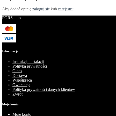
Aby dodać opinię
zaloguj się
kub
zarejestruj
FORS.auto
Informacje
Instrukcja instalacji
Polityka prywatności
O nas
Dostawa
Współpraca
Gwarancja
Polityka prywatności danych klientów
Zwrot
Moje konto
Moje konto