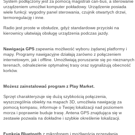
System podłączony jest za pomocą magistrali can-bus, a sterowanie
urządzeniem umożliwi komputer pokładowy. Urządzenie posiada
wiele funkcji: wygodny panel sterowania, czujnik otwartych drzwi,
termoregulację i inne.
Radio jest proste w obsłudze, gdyż standardowe przyciski na
kierownicy ułatwiają obsługę urządzenia podczas jazdy.
Nawigacja GPS
zapewnia możliwość wyboru żądanej platformy i
mapy. Programy nawigacyjne działają zarówno z połączeniem
internetowym, jak i offline. Umożliwiają poruszanie się po nieznanych
terenach, odnalezienie optymalnej trasy oraz sygnalizują obecność
korków.
Możesz zainstalować program z Play Market.
Sprzęt charakteryzuje się dużą szybkością połączenia,
wyszczególnia obiekty na mapach 3D, umożliwia nawigację za
pomocą kompasu, informuje o Twojej lokalizacji nad poziomem
morza i poprawnie buduje trasę. Antena GPS znajdująca się w
zestawie pozwala na dokładne i szybkie określenie lokalizacji.
Funkcja Bluetooth
z mikrofonem i możliwością przesyłania