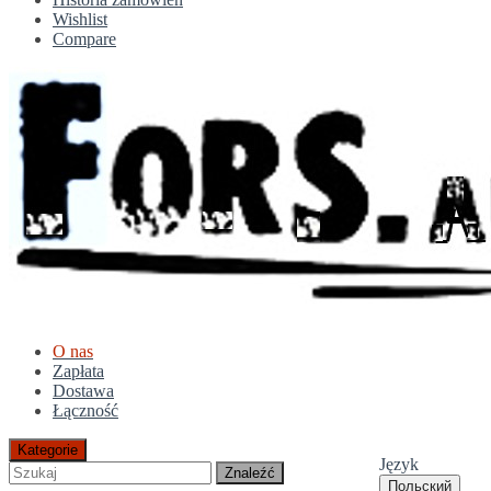
Wishlist
Compare
O nas
Zapłata
Dostawa
Łączność
Kategorie
Język
Znaleźć
Польский