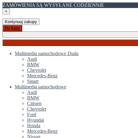
ZAMÓWIENIA SĄ WYSYŁANE CODZIENNIE
×
Kontynuuj zakupy
Do kasy
Multimedia samochodowe Dudu
Audi
BMW
Chevrolet
Mercedes-Benz
Smart
Multimedia samochodowe
Audi
BMW
Citroen
Chevrolet
Ford
Hyundai
Honda
Mercedes-Benz
Nissan