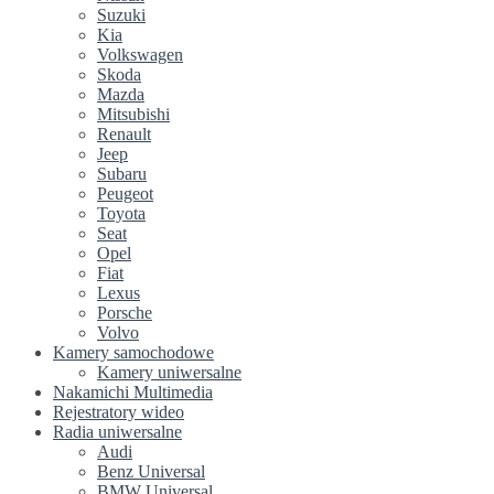
Suzuki
Kia
Volkswagen
Skoda
Mazda
Mitsubishi
Renault
Jeep
Subaru
Peugeot
Toyota
Seat
Opel
Fiat
Lexus
Porsche
Volvo
Kamery samochodowe
Kamery uniwersalne
Nakamichi Multimedia
Rejestratory wideo
Radia uniwersalne
Audi
Benz Universal
BMW Universal