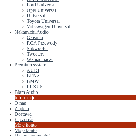
Ford Universal
Opel Universal
Universal
Toyota Universal
Volkswagen Universal
Nakamichi Audio
Głośniki
RCA Przewody
Subwoofer
Tweetery
Wzmacniacze
Premium system
AUDI
BENZ
BMW
LEXUS
Blam Audio
Informacje
O nas
Zapłata
Dostawa
Łączność
Moje konto
Moje konto
Historia zamówień