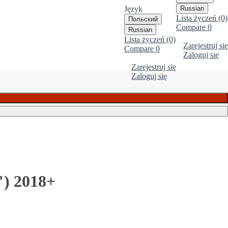
Język
Russian
Lista życzeń (0)
Польский
Compare
0
Russian
Lista życzeń (0)
Zarejestruj się
Compare
0
Zaloguj się
Zarejestruj się
Zaloguj się
") 2018+