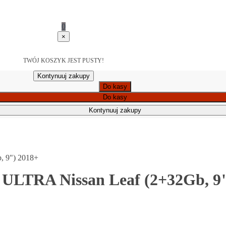
0
×
TWÓJ KOSZYK JEST PUSTY!
Kontynuuj zakupy
Do kasy
Do kasy
Kontynuuj zakupy
, 9") 2018+
 ULTRA Nissan Leaf (2+32Gb, 9