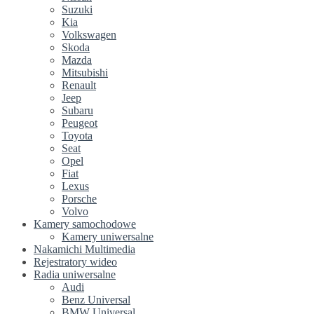
Suzuki
Kia
Volkswagen
Skoda
Mazda
Mitsubishi
Renault
Jeep
Subaru
Peugeot
Toyota
Seat
Opel
Fiat
Lexus
Porsche
Volvo
Kamery samochodowe
Kamery uniwersalne
Nakamichi Multimedia
Rejestratory wideo
Radia uniwersalne
Audi
Benz Universal
BMW Universal