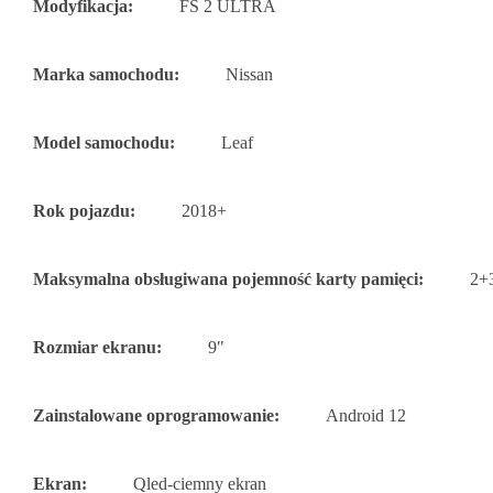
Modyfikacja:
FS 2 ULTRA
Marka samochodu:
Nissan
Model samochodu:
Leaf
Rok pojazdu:
2018+
Maksymalna obsługiwana pojemność karty pamięci:
2+
Rozmiar ekranu:
9"
Zainstalowane oprogramowanie:
Android 12
Ekran:
Qled-ciemny ekran