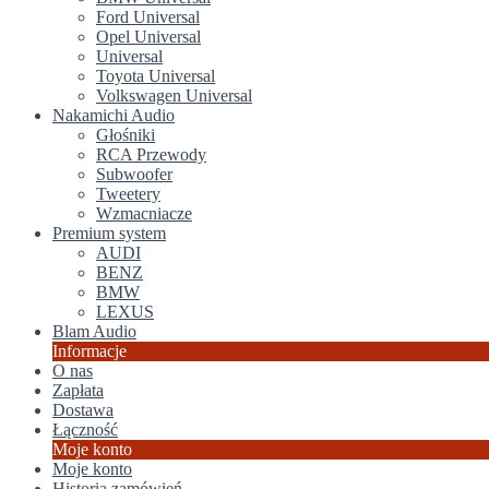
Ford Universal
Opel Universal
Universal
Toyota Universal
Volkswagen Universal
Nakamichi Audio
Głośniki
RCA Przewody
Subwoofer
Tweetery
Wzmacniacze
Premium system
AUDI
BENZ
BMW
LEXUS
Blam Audio
Informacje
O nas
Zapłata
Dostawa
Łączność
Moje konto
Moje konto
Historia zamówień