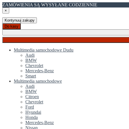
ZAMÓWIENIA SĄ WYSYŁANE CODZIENNIE
×
Kontynuuj zakupy
Do kasy
Multimedia samochodowe Dudu
Audi
BMW
Chevrolet
Mercedes-Benz
Smart
Multimedia samochodowe
Audi
BMW
Citroen
Chevrolet
Ford
Hyundai
Honda
Mercedes-Benz
Nissan