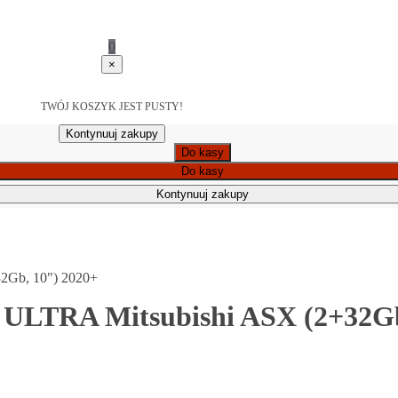
0
×
TWÓJ KOSZYK JEST PUSTY!
Kontynuuj zakupy
Do kasy
Do kasy
Kontynuuj zakupy
2Gb, 10") 2020+
 ULTRA Mitsubishi ASX (2+32Gb