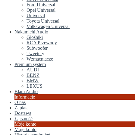
Ford Universal
Opel Universal
Universal
Toyota Universal
Volkswagen Universal
Nakamichi Audio
Głośniki
RCA Przewody
Subwoofer
Tweetery
Wzmacniacze
Premium system
AUDI
BENZ
BMW
LEXUS
Blam Audio
Informacje
O nas
Zapłata
Dostawa
Łączność
Moje konto
Moje konto
Historia zamówień