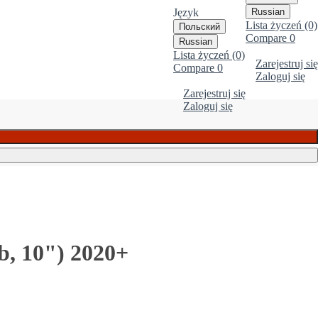
Język
Russian
Lista życzeń (0)
Польский
Compare
0
Russian
Lista życzeń (0)
Zarejestruj się
Compare
0
Zaloguj się
Zarejestruj się
Zaloguj się
, 10") 2020+