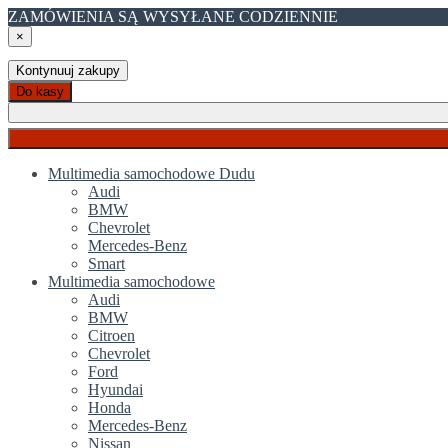
ZAMÓWIENIA SĄ WYSYŁANE CODZIENNIE
×
Kontynuuj zakupy
Do kasy
Multimedia samochodowe Dudu
Audi
BMW
Chevrolet
Mercedes-Benz
Smart
Multimedia samochodowe
Audi
BMW
Citroen
Chevrolet
Ford
Hyundai
Honda
Mercedes-Benz
Nissan