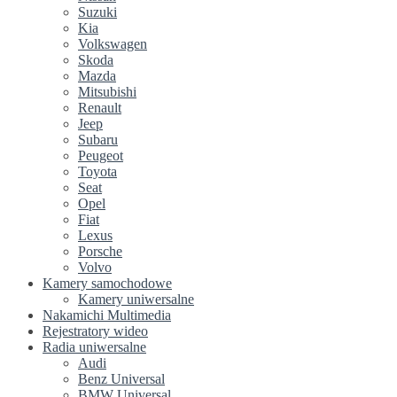
Suzuki
Kia
Volkswagen
Skoda
Mazda
Mitsubishi
Renault
Jeep
Subaru
Peugeot
Toyota
Seat
Opel
Fiat
Lexus
Porsche
Volvo
Kamery samochodowe
Kamery uniwersalne
Nakamichi Multimedia
Rejestratory wideo
Radia uniwersalne
Audi
Benz Universal
BMW Universal