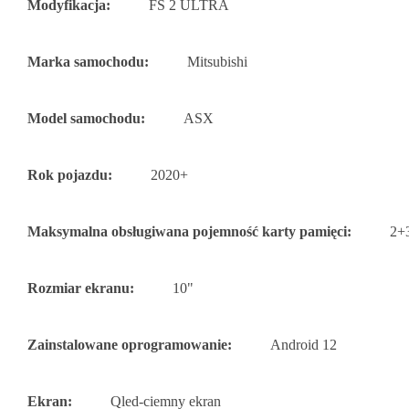
Modyfikacja:
FS 2 ULTRA
Marka samochodu:
Mitsubishi
Model samochodu:
ASX
Rok pojazdu:
2020+
Maksymalna obsługiwana pojemność karty pamięci:
2+
Rozmiar ekranu:
10"
Zainstalowane oprogramowanie:
Android 12
Ekran:
Qled-ciemny ekran