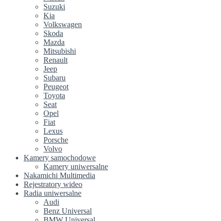
Suzuki
Kia
Volkswagen
Skoda
Mazda
Mitsubishi
Renault
Jeep
Subaru
Peugeot
Toyota
Seat
Opel
Fiat
Lexus
Porsche
Volvo
Kamery samochodowe
Kamery uniwersalne
Nakamichi Multimedia
Rejestratory wideo
Radia uniwersalne
Audi
Benz Universal
BMW Universal