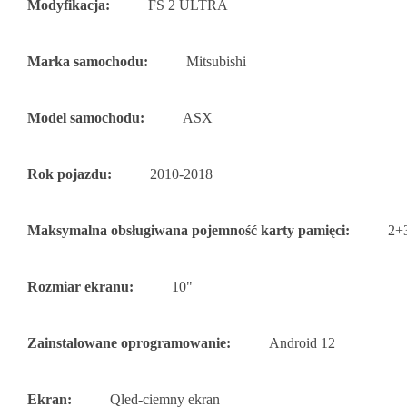
Modyfikacja:
FS 2 ULTRA
Marka samochodu:
Mitsubishi
Model samochodu:
ASX
Rok pojazdu:
2010-2018
Maksymalna obsługiwana pojemność karty pamięci:
2+
Rozmiar ekranu:
10"
Zainstalowane oprogramowanie:
Android 12
Ekran:
Qled-ciemny ekran