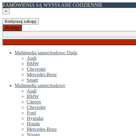
ZAMÓWIENIA SĄ WYSYŁANE CODZIENNIE
×
Kontynuuj zakupy
Do kasy
Multimedia samochodowe Dudu
Audi
BMW
Chevrolet
Mercedes-Benz
Smart
Multimedia samochodowe
Audi
BMW
Citroen
Chevrolet
Ford
Hyundai
Honda
Mercedes-Benz
Nissan