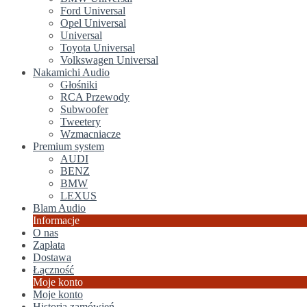
Ford Universal
Opel Universal
Universal
Toyota Universal
Volkswagen Universal
Nakamichi Audio
Głośniki
RCA Przewody
Subwoofer
Tweetery
Wzmacniacze
Premium system
AUDI
BENZ
BMW
LEXUS
Blam Audio
Informacje
O nas
Zapłata
Dostawa
Łączność
Moje konto
Moje konto
Historia zamówień