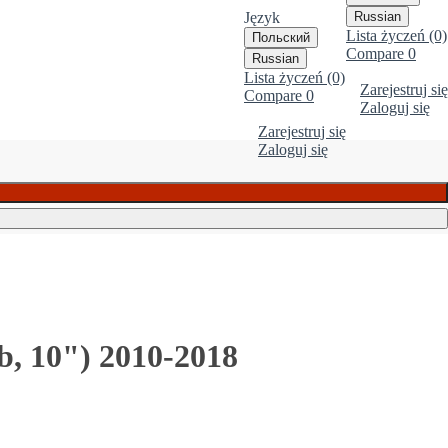
Język
Russian
Lista życzeń (0)
Польский
Compare
0
Russian
Lista życzeń (0)
Zarejestruj się
Compare
0
Zaloguj się
Zarejestruj się
Zaloguj się
, 10") 2010-2018