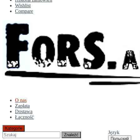
Wishlist
Compare
O nas
Zapłata
Dostawa
Łączność
Kategorie
Język
Znaleźć
Польский