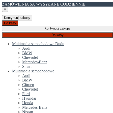
ZAMÓWIENIA SĄ WYSYŁANE CODZIENNIE
×
Kontynuuj zakupy
Do kasy
Kontynuuj zakupy
Do kasy
Multimedia samochodowe Dudu
Audi
BMW
Chevrolet
Mercedes-Benz
Smart
Multimedia samochodowe
Audi
BMW
Citroen
Chevrolet
Ford
Hyundai
Honda
Mercedes-Benz
Nissan