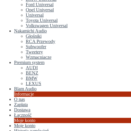
Ford Universal
Opel Universal
Universal
Toyota Universal
Volkswagen Universal
Nakamichi Audio
Głośniki
RCA Przewody
Subwoofer
Tweetery
Wzmacniacze
Premium system
AUDI
BENZ
BMW
LEXUS
Blam Audio
Informacje
O nas
Zapłata
Dostawa
Łączność
Moje konto
Moje konto
Historia zamówień