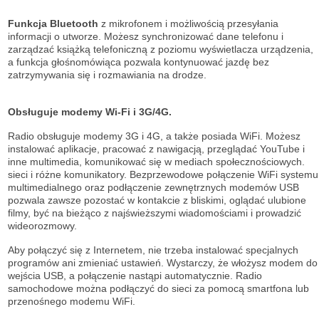
Funkcja Bluetooth
z mikrofonem i możliwością przesyłania
informacji o utworze. Możesz synchronizować dane telefonu i
zarządzać książką telefoniczną z poziomu wyświetlacza urządzenia,
a funkcja głośnomówiąca pozwala kontynuować jazdę bez
zatrzymywania się i rozmawiania na drodze.
Obsługuje modemy Wi-Fi i 3G/4G.
Radio obsługuje modemy 3G i 4G, a także posiada WiFi. Możesz
instalować aplikacje, pracować z nawigacją, przeglądać YouTube i
inne multimedia, komunikować się w mediach społecznościowych.
sieci i różne komunikatory. Bezprzewodowe połączenie WiFi systemu
multimedialnego oraz podłączenie zewnętrznych modemów USB
pozwala zawsze pozostać w kontakcie z bliskimi, oglądać ulubione
filmy, być na bieżąco z najświeższymi wiadomościami i prowadzić
wideorozmowy.
Aby połączyć się z Internetem, nie trzeba instalować specjalnych
programów ani zmieniać ustawień. Wystarczy, że włożysz modem do
wejścia USB, a połączenie nastąpi automatycznie. Radio
samochodowe można podłączyć do sieci za pomocą smartfona lub
przenośnego modemu WiFi.