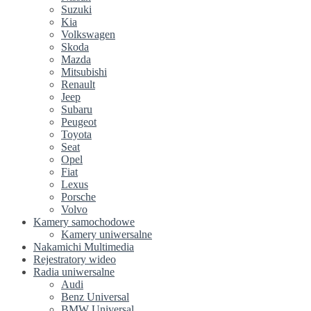
Suzuki
Kia
Volkswagen
Skoda
Mazda
Mitsubishi
Renault
Jeep
Subaru
Peugeot
Toyota
Seat
Opel
Fiat
Lexus
Porsche
Volvo
Kamery samochodowe
Kamery uniwersalne
Nakamichi Multimedia
Rejestratory wideo
Radia uniwersalne
Audi
Benz Universal
BMW Universal