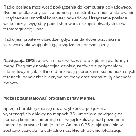
Radio posiada możliwość podłączenia do komputera pokładowego.
System podłączony jest za pomocą magistrali can-bus, a sterowanie
urządzeniem umożliwi komputer pokładowy. Urządzenie posiada
wiele funkcji: wygodny panel sterowania, czujnik otwartych drzwi,
termoregulację i inne.
Radio jest proste w obsłudze, gdyż standardowe przyciski na
kierownicy ułatwiają obsługę urządzenia podczas jazdy.
Nawigacja GPS
zapewnia możliwość wyboru żądanej platformy i
mapy. Programy nawigacyjne działają zarówno z połączeniem
internetowym, jak i offline. Umożliwiają poruszanie się po nieznanych
terenach, odnalezienie optymalnej trasy oraz sygnalizują obecność
korków.
Możesz zainstalować program z Play Market.
Sprzęt charakteryzuje się dużą szybkością połączenia,
wyszczególnia obiekty na mapach 3D, umożliwia nawigację za
pomocą kompasu, informuje o Twojej lokalizacji nad poziomem
morza i poprawnie buduje trasę. Antena GPS znajdująca się w
zestawie pozwala na dokładne i szybkie określenie lokalizacji.