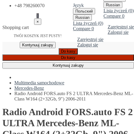
Język
Russian
+48 798260070
Lista życzeń (0)
Польский
0
Compare
0
Russian
×
Lista życzeń (0)
Zarejestruj się
Shopping cart
Compare
0
Zaloguj się
TWÓJ KOSZYK JEST PUSTY!
Zarejestruj się
Zaloguj się
Kontynuuj zakupy
Do kasy
Do kasy
Kontynuuj zakupy
Multimedia samochodowe
Mercedes-Benz
Radio Android FORS.auto FS 2 ULTRA Mercedes-Benz ML-
Class W164 (2+32Gb, 9") 2006-2011
Radio Android FORS.auto FS 2
ULTRA Mercedes-Benz ML-