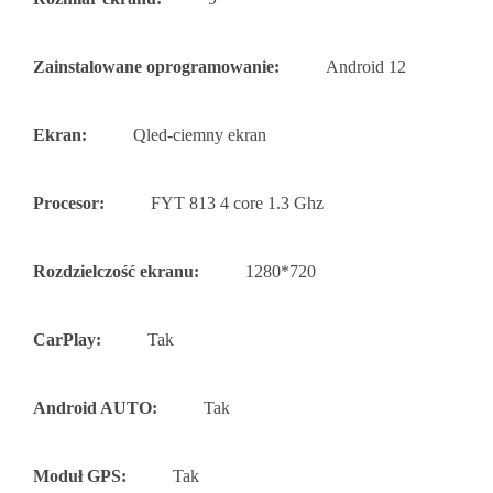
Zainstalowane oprogramowanie:
Android 12
Ekran:
Qled-ciemny ekran
Procesor:
FYT 813 4 core 1.3 Ghz
Rozdzielczość ekranu:
1280*720
CarPlay:
Tak
Android AUTO:
Tak
Moduł GPS:
Tak