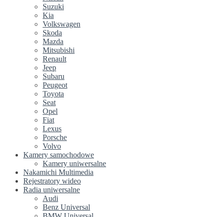
Suzuki
Kia
Volkswagen
Skoda
Mazda
Mitsubishi
Renault
Jeep
Subaru
Peugeot
Toyota
Seat
Opel
Fiat
Lexus
Porsche
Volvo
Kamery samochodowe
Kamery uniwersalne
Nakamichi Multimedia
Rejestratory wideo
Radia uniwersalne
Audi
Benz Universal
BMW Universal