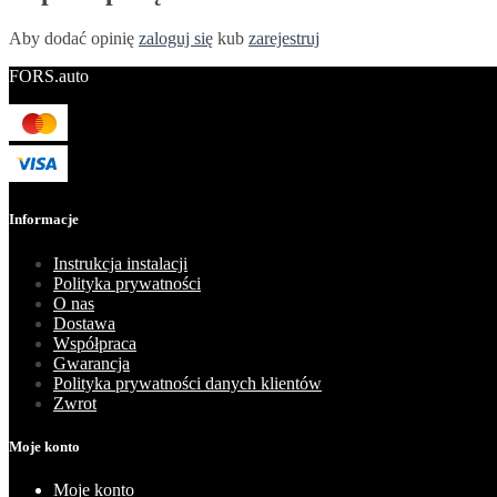
Aby dodać opinię
zaloguj się
kub
zarejestruj
FORS.auto
Informacje
Instrukcja instalacji
Polityka prywatności
O nas
Dostawa
Współpraca
Gwarancja
Polityka prywatności danych klientów
Zwrot
Moje konto
Moje konto