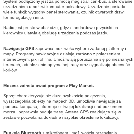
System podłączony jest za pomocą magistrali can-bus, a sterowanie
urządzeniem umożliwi komputer pokładowy. Urządzenie posiada
wiele funkcji: wygodny panel sterowania, czujnik otwartych drzwi,
termoregulację i inne.
Radio jest proste w obsłudze, gdyż standardowe przyciski na
kierownicy ułatwiają obsługę urządzenia podczas jazdy.
Nawigacja GPS
zapewnia możliwość wyboru żądanej platformy i
mapy. Programy nawigacyjne działają zarówno z połączeniem
internetowym, jak i offline. Umożliwiają poruszanie się po nieznanych
terenach, odnalezienie optymalnej trasy oraz sygnalizują obecność
korków.
Możesz zainstalować program z Play Market.
Sprzęt charakteryzuje się dużą szybkością połączenia,
wyszczególnia obiekty na mapach 3D, umożliwia nawigację za
pomocą kompasu, informuje o Twojej lokalizacji nad poziomem
morza i poprawnie buduje trasę. Antena GPS znajdująca się w
zestawie pozwala na dokładne i szybkie określenie lokalizacji.
Funkcja Bluetooth
z mikrofonem i możliwością przesyłania