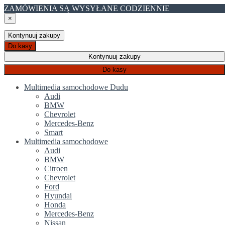
ZAMÓWIENIA SĄ WYSYŁANE CODZIENNIE
×
Kontynuuj zakupy
Do kasy
Kontynuuj zakupy
Do kasy
Multimedia samochodowe Dudu
Audi
BMW
Chevrolet
Mercedes-Benz
Smart
Multimedia samochodowe
Audi
BMW
Citroen
Chevrolet
Ford
Hyundai
Honda
Mercedes-Benz
Nissan