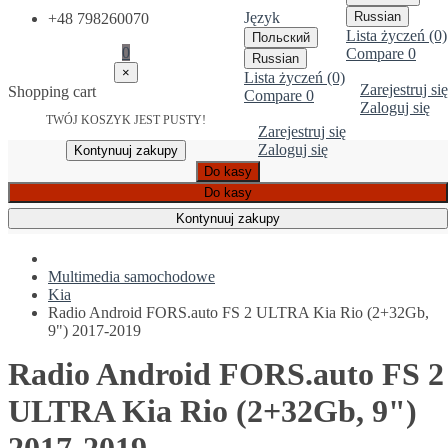
Język
Russian
+48 798260070
Lista życzeń (0)
Польский
0
Compare
0
Russian
×
Lista życzeń (0)
Zarejestruj się
Shopping cart
Compare
0
Zaloguj się
TWÓJ KOSZYK JEST PUSTY!
Zarejestruj się
Zaloguj się
Kontynuuj zakupy
Do kasy
Do kasy
Kontynuuj zakupy
Multimedia samochodowe
Kia
Radio Android FORS.auto FS 2 ULTRA Kia Rio (2+32Gb,
9") 2017-2019
Radio Android FORS.auto FS 2
ULTRA Kia Rio (2+32Gb, 9")