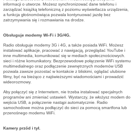
informacji o utworze. Możesz synchronizować dane telefonu i
zarządzać książką telefoniczną z poziomu wyświetlacza urządzenia,
a funkcja głośnomówiąca pozwala kontynuować jazdę bez
zatrzymywania się i rozmawiania na drodze.
Obsługuje modemy Wi-Fi i 3G/4G.
Radio obsługuje modemy 3G i 4G, a także posiada WiFi. Możesz
instalować aplikacje, pracować z nawigacją, przeglądać YouTube i
inne multimedia, komunikować się w mediach społecznościowych.
sieci i różne komunikatory. Bezprzewodowe połączenie WiFi systemu
multimedialnego oraz podłączenie zewnętrznych modemów USB
pozwala zawsze pozostać w kontakcie z bliskimi, oglądać ulubione
filmy, być na bieżąco z najświeższymi wiadomościami i prowadzić
wideorozmowy.
Aby połączyć się z Internetem, nie trzeba instalować specjalnych
programów ani zmieniać ustawień. Wystarczy, że włożysz modem do
wejścia USB, a połączenie nastąpi automatycznie. Radio
samochodowe można podłączyć do sieci za pomocą smartfona lub
przenośnego modemu WiFi.
Kamery przód i tył.