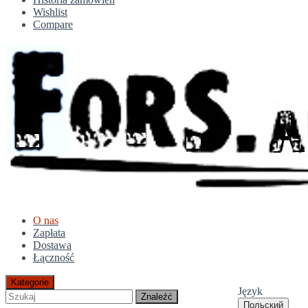
Wishlist
Compare
O nas
Zapłata
Dostawa
Łączność
Kategorie
Język
Znaleźć
Польский