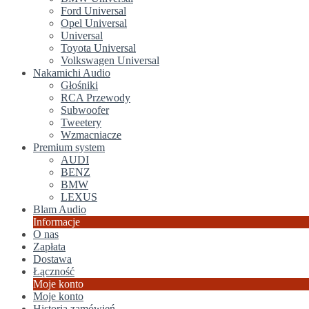
Ford Universal
Opel Universal
Universal
Toyota Universal
Volkswagen Universal
Nakamichi Audio
Głośniki
RCA Przewody
Subwoofer
Tweetery
Wzmacniacze
Premium system
AUDI
BENZ
BMW
LEXUS
Blam Audio
Informacje
O nas
Zapłata
Dostawa
Łączność
Moje konto
Moje konto
Historia zamówień