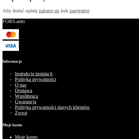
Aby dodać opinię
zaloguj się
kub
zarejestruj
FORS.auto
Informacje
Instrukcja instalacji
Polityka prywatności
O nas
Dostawa
Współpraca
Gwarancja
Polityka prywatności danych klientów
Zwrot
Moje konto
Moje konto