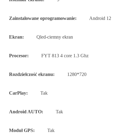
Zainstalowane oprogramowanie:
Android 12
Ekran:
Qled-ciemny ekran
Procesor:
FYT 813 4 core 1.3 Ghz
Rozdzielczość ekranu:
1280*720
CarPlay:
Tak
Android AUTO:
Tak
Moduł GPS:
Tak