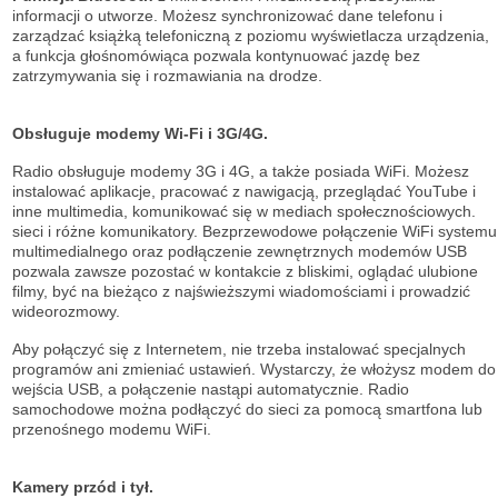
informacji o utworze. Możesz synchronizować dane telefonu i
zarządzać książką telefoniczną z poziomu wyświetlacza urządzenia,
a funkcja głośnomówiąca pozwala kontynuować jazdę bez
zatrzymywania się i rozmawiania na drodze.
Obsługuje modemy Wi-Fi i 3G/4G.
Radio obsługuje modemy 3G i 4G, a także posiada WiFi. Możesz
instalować aplikacje, pracować z nawigacją, przeglądać YouTube i
inne multimedia, komunikować się w mediach społecznościowych.
sieci i różne komunikatory. Bezprzewodowe połączenie WiFi systemu
multimedialnego oraz podłączenie zewnętrznych modemów USB
pozwala zawsze pozostać w kontakcie z bliskimi, oglądać ulubione
filmy, być na bieżąco z najświeższymi wiadomościami i prowadzić
wideorozmowy.
Aby połączyć się z Internetem, nie trzeba instalować specjalnych
programów ani zmieniać ustawień. Wystarczy, że włożysz modem do
wejścia USB, a połączenie nastąpi automatycznie. Radio
samochodowe można podłączyć do sieci za pomocą smartfona lub
przenośnego modemu WiFi.
Kamery przód i tył.