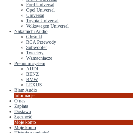
Ford Universal
Opel Universal
Universal
Toyota Universal
Volkswagen Universal
Nakamichi Audio
Głośniki
RCA Przewody
Subwoofer
Tweetery
Wzmacniacze
Premium system
AUDI
BENZ
BMW
LEXUS
Blam Audio
Informacje
O nas
Zapłata
Dostawa
Łączność
Moje konto
Moje konto
Historia zamówień