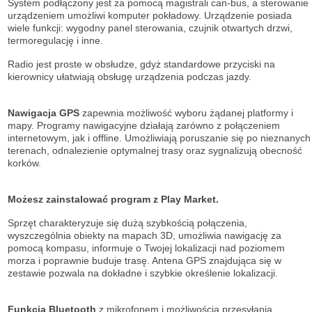
System podłączony jest za pomocą magistrali can-bus, a sterowanie
urządzeniem umożliwi komputer pokładowy. Urządzenie posiada
wiele funkcji: wygodny panel sterowania, czujnik otwartych drzwi,
termoregulację i inne.
Radio jest proste w obsłudze, gdyż standardowe przyciski na
kierownicy ułatwiają obsługę urządzenia podczas jazdy.
Nawigacja GPS
zapewnia możliwość wyboru żądanej platformy i
mapy. Programy nawigacyjne działają zarówno z połączeniem
internetowym, jak i offline. Umożliwiają poruszanie się po nieznanych
terenach, odnalezienie optymalnej trasy oraz sygnalizują obecność
korków.
Możesz zainstalować program z Play Market.
Sprzęt charakteryzuje się dużą szybkością połączenia,
wyszczególnia obiekty na mapach 3D, umożliwia nawigację za
pomocą kompasu, informuje o Twojej lokalizacji nad poziomem
morza i poprawnie buduje trasę. Antena GPS znajdująca się w
zestawie pozwala na dokładne i szybkie określenie lokalizacji.
Funkcja Bluetooth
z mikrofonem i możliwością przesyłania