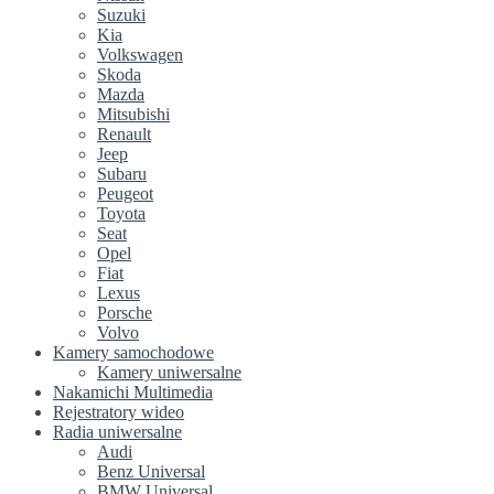
Suzuki
Kia
Volkswagen
Skoda
Mazda
Mitsubishi
Renault
Jeep
Subaru
Peugeot
Toyota
Seat
Opel
Fiat
Lexus
Porsche
Volvo
Kamery samochodowe
Kamery uniwersalne
Nakamichi Multimedia
Rejestratory wideo
Radia uniwersalne
Audi
Benz Universal
BMW Universal