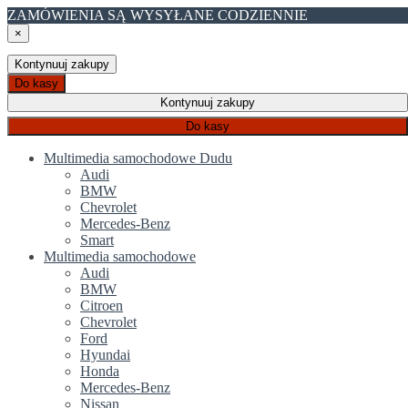
ZAMÓWIENIA SĄ WYSYŁANE CODZIENNIE
×
Kontynuuj zakupy
Do kasy
Kontynuuj zakupy
Do kasy
Multimedia samochodowe Dudu
Audi
BMW
Chevrolet
Mercedes-Benz
Smart
Multimedia samochodowe
Audi
BMW
Citroen
Chevrolet
Ford
Hyundai
Honda
Mercedes-Benz
Nissan