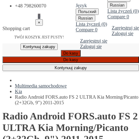
Język
Russian
+48 798260070
Lista życzeń (0)
Польский
0
Compare
0
Russian
×
Lista życzeń (0)
Zarejestruj się
Shopping cart
Compare
0
Zaloguj się
TWÓJ KOSZYK JEST PUSTY!
Zarejestruj się
Zaloguj się
Kontynuuj zakupy
Do kasy
Do kasy
Kontynuuj zakupy
Multimedia samochodowe
Kia
Radio Android FORS.auto FS 2 ULTRA Kia Morning/Picanto
(2+32Gb, 9") 2011-2015
Radio Android FORS.auto FS 2
ULTRA Kia Morning/Picanto