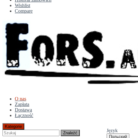
Wishlist
Compare
O nas
Zapłata
Dostawa
Łączność
Kategorie
Język
Znaleźć
Польский