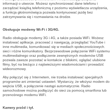
informacji o utworze. Możesz synchronizować dane telefonu i
zarządzać książką telefoniczną z poziomu wyświetlacza urządzenia,
a funkcja głośnomówiąca pozwala kontynuować jazdę bez
zatrzymywania się i rozmawiania na drodze.
Obsługuje modemy Wi-Fi i 3G/4G.
Radio obsługuje modemy 3G i 4G, a także posiada WiFi. Możesz
instalować aplikacje, pracować z nawigacją, przeglądać YouTube i
inne multimedia, komunikować się w mediach społecznościowych.
sieci i różne komunikatory. Bezprzewodowe połączenie WiFi systemu
multimedialnego oraz podłączenie zewnętrznych modemów USB
pozwala zawsze pozostać w kontakcie z bliskimi, oglądać ulubione
filmy, być na bieżąco z najświeższymi wiadomościami i prowadzić
wideorozmowy.
Aby połączyć się z Internetem, nie trzeba instalować specjalnych
programów ani zmieniać ustawień. Wystarczy, że włożysz modem do
wejścia USB, a połączenie nastąpi automatycznie. Radio
samochodowe można podłączyć do sieci za pomocą smartfona lub
przenośnego modemu WiFi.
Kamery przód i tył.