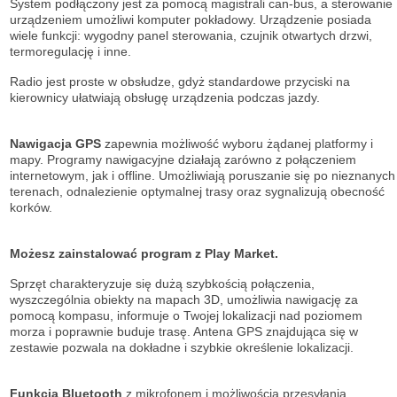
System podłączony jest za pomocą magistrali can-bus, a sterowanie
urządzeniem umożliwi komputer pokładowy. Urządzenie posiada
wiele funkcji: wygodny panel sterowania, czujnik otwartych drzwi,
termoregulację i inne.
Radio jest proste w obsłudze, gdyż standardowe przyciski na
kierownicy ułatwiają obsługę urządzenia podczas jazdy.
Nawigacja GPS
zapewnia możliwość wyboru żądanej platformy i
mapy. Programy nawigacyjne działają zarówno z połączeniem
internetowym, jak i offline. Umożliwiają poruszanie się po nieznanych
terenach, odnalezienie optymalnej trasy oraz sygnalizują obecność
korków.
Możesz zainstalować program z Play Market.
Sprzęt charakteryzuje się dużą szybkością połączenia,
wyszczególnia obiekty na mapach 3D, umożliwia nawigację za
pomocą kompasu, informuje o Twojej lokalizacji nad poziomem
morza i poprawnie buduje trasę. Antena GPS znajdująca się w
zestawie pozwala na dokładne i szybkie określenie lokalizacji.
Funkcja Bluetooth
z mikrofonem i możliwością przesyłania