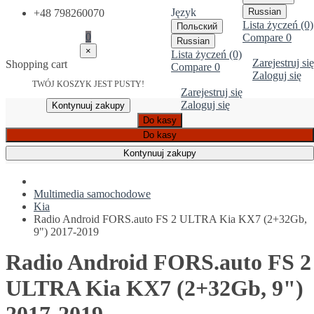
Język
Russian
+48 798260070
Lista życzeń (0)
Польский
0
Compare
0
Russian
×
Lista życzeń (0)
Zarejestruj się
Shopping cart
Compare
0
Zaloguj się
TWÓJ KOSZYK JEST PUSTY!
Zarejestruj się
Zaloguj się
Kontynuuj zakupy
Do kasy
Do kasy
Kontynuuj zakupy
Multimedia samochodowe
Kia
Radio Android FORS.auto FS 2 ULTRA Kia KX7 (2+32Gb,
9") 2017-2019
Radio Android FORS.auto FS 2
ULTRA Kia KX7 (2+32Gb, 9")