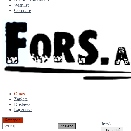
Wishlist
Compare
O nas
Zapłata
Dostawa
Łączność
Kategorie
Język
Znaleźć
Польский