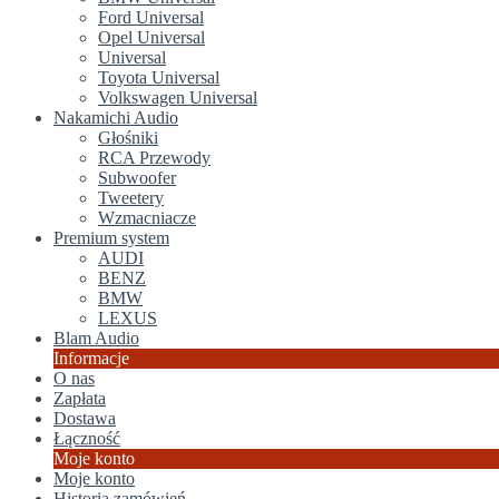
Ford Universal
Opel Universal
Universal
Toyota Universal
Volkswagen Universal
Nakamichi Audio
Głośniki
RCA Przewody
Subwoofer
Tweetery
Wzmacniacze
Premium system
AUDI
BENZ
BMW
LEXUS
Blam Audio
Informacje
O nas
Zapłata
Dostawa
Łączność
Moje konto
Moje konto
Historia zamówień