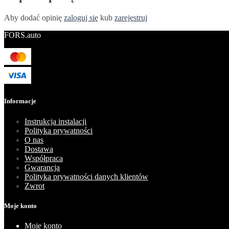
Aby dodać opinię
zaloguj się
kub
zarejestruj
FORS.auto
Informacje
Instrukcja instalacji
Polityka prywatności
O nas
Dostawa
Współpraca
Gwarancja
Polityka prywatności danych klientów
Zwrot
Moje konto
Moje konto