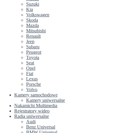
Suzuki
Kia
Volkswagen
Skoda
Mazda
Mitsubishi
Renault
Jeep
Subaru
Peugeot
Toyota
Seat
Opel
Fiat
Lexus
Porsche
Volvo
Kamery samochodowe
Kamery uniwersalne
Nakamichi Multimedia
Rejestratory wideo
Radia uniwersalne
Audi
Benz Universal
BMW Universal