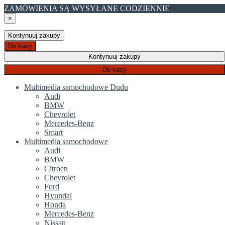
ZAMÓWIENIA SĄ WYSYŁANE CODZIENNIE
×
Kontynuuj zakupy
Do kasy
Kontynuuj zakupy
Do kasy
Multimedia samochodowe Dudu
Audi
BMW
Chevrolet
Mercedes-Benz
Smart
Multimedia samochodowe
Audi
BMW
Citroen
Chevrolet
Ford
Hyundai
Honda
Mercedes-Benz
Nissan