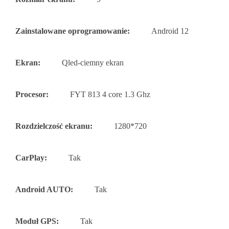
Zainstalowane oprogramowanie:
Android 12
Ekran:
Qled-ciemny ekran
Procesor:
FYT 813 4 core 1.3 Ghz
Rozdzielczość ekranu:
1280*720
CarPlay:
Tak
Android AUTO:
Tak
Moduł GPS:
Tak