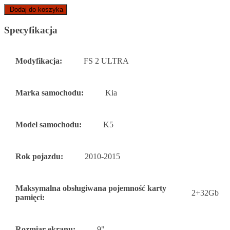
Dodaj do koszyka
Specyfikacja
Modyfikacja:
FS 2 ULTRA
Marka samochodu:
Kia
Model samochodu:
K5
Rok pojazdu:
2010-2015
Maksymalna obsługiwana pojemność karty
2+32Gb
pamięci:
Rozmiar ekranu:
9"