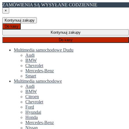
ZAMÓWIENIA SĄ WYSYŁANE CODZIENNIE
×
Kontynuuj zakupy
Do kasy
Kontynuuj zakupy
Do kasy
Multimedia samochodowe Dudu
Audi
BMW
Chevrolet
Mercedes-Benz
Smart
Multimedia samochodowe
Audi
BMW
Citroen
Chevrolet
Ford
Hyundai
Honda
Mercedes-Benz
Nissan