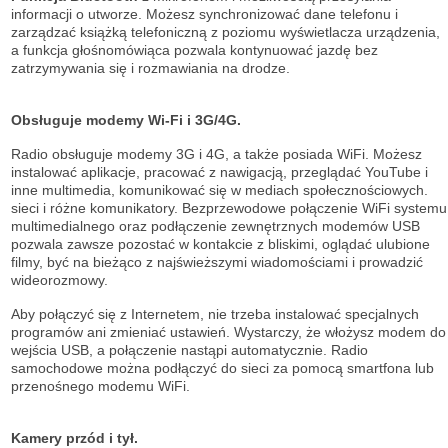
informacji o utworze. Możesz synchronizować dane telefonu i
zarządzać książką telefoniczną z poziomu wyświetlacza urządzenia,
a funkcja głośnomówiąca pozwala kontynuować jazdę bez
zatrzymywania się i rozmawiania na drodze.
Obsługuje modemy Wi-Fi i 3G/4G.
Radio obsługuje modemy 3G i 4G, a także posiada WiFi. Możesz
instalować aplikacje, pracować z nawigacją, przeglądać YouTube i
inne multimedia, komunikować się w mediach społecznościowych.
sieci i różne komunikatory. Bezprzewodowe połączenie WiFi systemu
multimedialnego oraz podłączenie zewnętrznych modemów USB
pozwala zawsze pozostać w kontakcie z bliskimi, oglądać ulubione
filmy, być na bieżąco z najświeższymi wiadomościami i prowadzić
wideorozmowy.
Aby połączyć się z Internetem, nie trzeba instalować specjalnych
programów ani zmieniać ustawień. Wystarczy, że włożysz modem do
wejścia USB, a połączenie nastąpi automatycznie. Radio
samochodowe można podłączyć do sieci za pomocą smartfona lub
przenośnego modemu WiFi.
Kamery przód i tył.