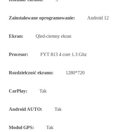
Zainstalowane oprogramowanie:
Android 12
Ekran:
Qled-ciemny ekran
Procesor:
FYT 813 4 core 1.3 Ghz
Rozdzielczość ekranu:
1280*720
CarPlay:
Tak
Android AUTO:
Tak
Moduł GPS:
Tak