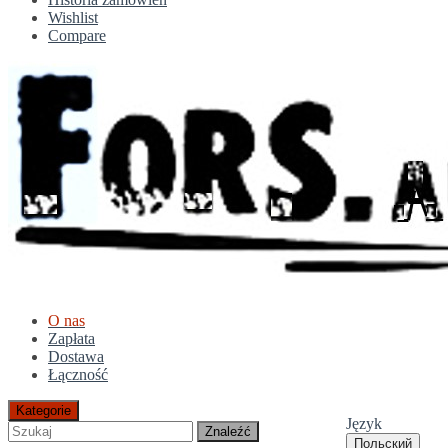
Wishlist
Compare
O nas
Zapłata
Dostawa
Łączność
Kategorie
Język
Znaleźć
Польский