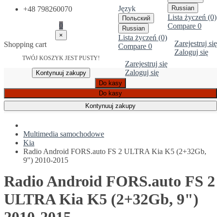
Język
Russian
+48 798260070
Lista życzeń (0)
Польский
0
Compare
0
Russian
×
Lista życzeń (0)
Zarejestruj się
Shopping cart
Compare
0
Zaloguj się
TWÓJ KOSZYK JEST PUSTY!
Zarejestruj się
Zaloguj się
Kontynuuj zakupy
Do kasy
Do kasy
Kontynuuj zakupy
Multimedia samochodowe
Kia
Radio Android FORS.auto FS 2 ULTRA Kia K5 (2+32Gb,
9") 2010-2015
Radio Android FORS.auto FS 2
ULTRA Kia K5 (2+32Gb, 9")