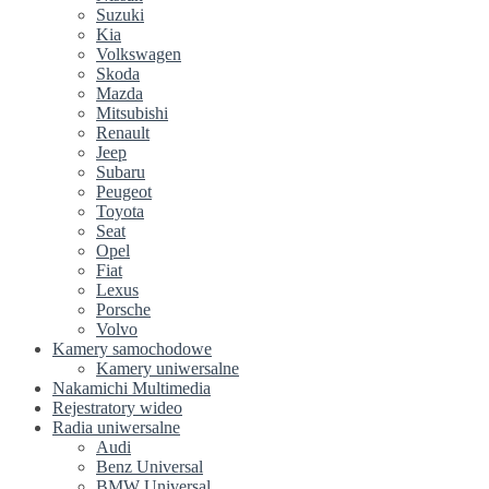
Suzuki
Kia
Volkswagen
Skoda
Mazda
Mitsubishi
Renault
Jeep
Subaru
Peugeot
Toyota
Seat
Opel
Fiat
Lexus
Porsche
Volvo
Kamery samochodowe
Kamery uniwersalne
Nakamichi Multimedia
Rejestratory wideo
Radia uniwersalne
Audi
Benz Universal
BMW Universal