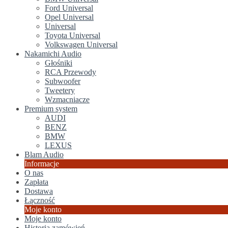
Ford Universal
Opel Universal
Universal
Toyota Universal
Volkswagen Universal
Nakamichi Audio
Głośniki
RCA Przewody
Subwoofer
Tweetery
Wzmacniacze
Premium system
AUDI
BENZ
BMW
LEXUS
Blam Audio
Informacje
O nas
Zapłata
Dostawa
Łączność
Moje konto
Moje konto
Historia zamówień