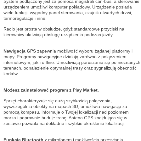
System podłączony jest za pomocą magistrali can-bus, a sterowanie
urządzeniem umożliwi komputer pokładowy. Urządzenie posiada
wiele funkcji: wygodny panel sterowania, czujnik otwartych drzwi,
termoregulację i inne.
Radio jest proste w obsłudze, gdyż standardowe przyciski na
kierownicy ułatwiają obsługę urządzenia podczas jazdy.
Nawigacja GPS
zapewnia możliwość wyboru żądanej platformy i
mapy. Programy nawigacyjne działają zarówno z połączeniem
internetowym, jak i offline. Umożliwiają poruszanie się po nieznanych
terenach, odnalezienie optymalnej trasy oraz sygnalizują obecność
korków.
Możesz zainstalować program z Play Market.
Sprzęt charakteryzuje się dużą szybkością połączenia,
wyszczególnia obiekty na mapach 3D, umożliwia nawigację za
pomocą kompasu, informuje o Twojej lokalizacji nad poziomem
morza i poprawnie buduje trasę. Antena GPS znajdująca się w
zestawie pozwala na dokładne i szybkie określenie lokalizacji.
Funkcja Bluetooth
z mikrofonem i możliwością przesyłania