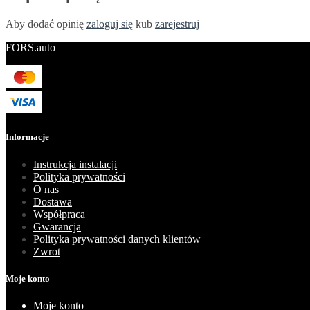
Aby dodać opinię
zaloguj się
kub
zarejestruj
FORS.auto
Informacje
Instrukcja instalacji
Polityka prywatności
O nas
Dostawa
Współpraca
Gwarancja
Polityka prywatności danych klientów
Zwrot
Moje konto
Moje konto