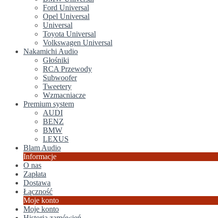
Ford Universal
Opel Universal
Universal
Toyota Universal
Volkswagen Universal
Nakamichi Audio
Głośniki
RCA Przewody
Subwoofer
Tweetery
Wzmacniacze
Premium system
AUDI
BENZ
BMW
LEXUS
Blam Audio
Informacje
O nas
Zapłata
Dostawa
Łączność
Moje konto
Moje konto
Historia zamówień