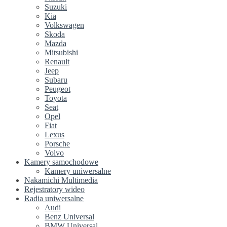
Suzuki
Kia
Volkswagen
Skoda
Mazda
Mitsubishi
Renault
Jeep
Subaru
Peugeot
Toyota
Seat
Opel
Fiat
Lexus
Porsche
Volvo
Kamery samochodowe
Kamery uniwersalne
Nakamichi Multimedia
Rejestratory wideo
Radia uniwersalne
Audi
Benz Universal
BMW Universal