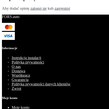
Aby dodać opinię
zaloguj się
kub
zarejestruj
FORS.auto
Informacje
Instrukcja instalacji
Polityka prywatności
O nas
Dostawa
Współpraca
Gwarancja
Polityka prywatności danych klientów
Zwrot
Moje konto
Moje konto