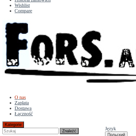
Wishlist
Compare
O nas
Zapłata
Dostawa
Łączność
Kategorie
Język
Znaleźć
Польский