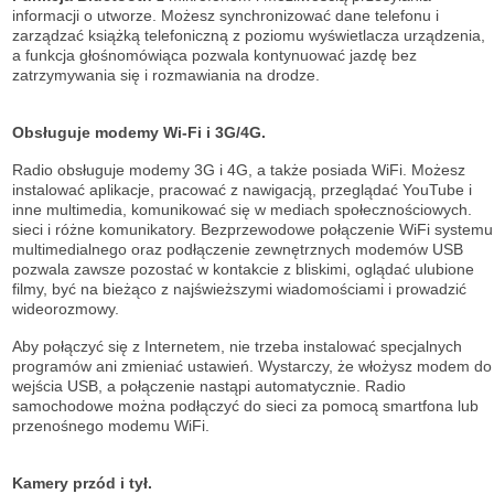
informacji o utworze. Możesz synchronizować dane telefonu i
zarządzać książką telefoniczną z poziomu wyświetlacza urządzenia,
a funkcja głośnomówiąca pozwala kontynuować jazdę bez
zatrzymywania się i rozmawiania na drodze.
Obsługuje modemy Wi-Fi i 3G/4G.
Radio obsługuje modemy 3G i 4G, a także posiada WiFi. Możesz
instalować aplikacje, pracować z nawigacją, przeglądać YouTube i
inne multimedia, komunikować się w mediach społecznościowych.
sieci i różne komunikatory. Bezprzewodowe połączenie WiFi systemu
multimedialnego oraz podłączenie zewnętrznych modemów USB
pozwala zawsze pozostać w kontakcie z bliskimi, oglądać ulubione
filmy, być na bieżąco z najświeższymi wiadomościami i prowadzić
wideorozmowy.
Aby połączyć się z Internetem, nie trzeba instalować specjalnych
programów ani zmieniać ustawień. Wystarczy, że włożysz modem do
wejścia USB, a połączenie nastąpi automatycznie. Radio
samochodowe można podłączyć do sieci za pomocą smartfona lub
przenośnego modemu WiFi.
Kamery przód i tył.