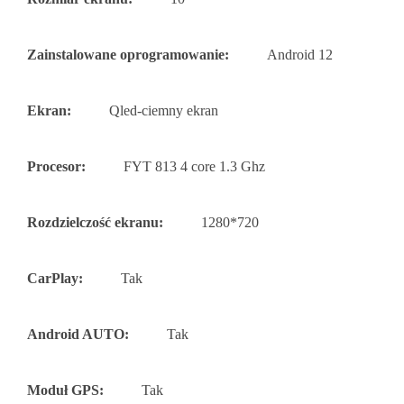
Zainstalowane oprogramowanie:
Android 12
Ekran:
Qled-ciemny ekran
Procesor:
FYT 813 4 core 1.3 Ghz
Rozdzielczość ekranu:
1280*720
CarPlay:
Tak
Android AUTO:
Tak
Moduł GPS:
Tak