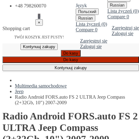
Język
Russian
+48 798260070
Lista życzeń (0)
Польский
0
Compare
0
Russian
×
Lista życzeń (0)
Zarejestruj się
Shopping cart
Compare
0
Zaloguj się
TWÓJ KOSZYK JEST PUSTY!
Zarejestruj się
Zaloguj się
Kontynuuj zakupy
Do kasy
Do kasy
Kontynuuj zakupy
Multimedia samochodowe
Jeep
Radio Android FORS.auto FS 2 ULTRA Jeep Compass
(2+32Gb, 10") 2007-2009
Radio Android FORS.auto FS 2
ULTRA Jeep Compass