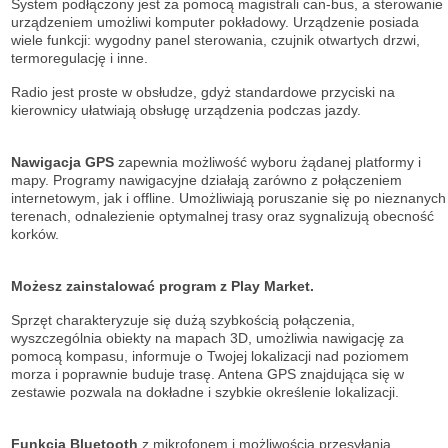
System podłączony jest za pomocą magistrali can-bus, a sterowanie
urządzeniem umożliwi komputer pokładowy. Urządzenie posiada
wiele funkcji: wygodny panel sterowania, czujnik otwartych drzwi,
termoregulację i inne.
Radio jest proste w obsłudze, gdyż standardowe przyciski na
kierownicy ułatwiają obsługę urządzenia podczas jazdy.
Nawigacja GPS
zapewnia możliwość wyboru żądanej platformy i
mapy. Programy nawigacyjne działają zarówno z połączeniem
internetowym, jak i offline. Umożliwiają poruszanie się po nieznanych
terenach, odnalezienie optymalnej trasy oraz sygnalizują obecność
korków.
Możesz zainstalować program z Play Market.
Sprzęt charakteryzuje się dużą szybkością połączenia,
wyszczególnia obiekty na mapach 3D, umożliwia nawigację za
pomocą kompasu, informuje o Twojej lokalizacji nad poziomem
morza i poprawnie buduje trasę. Antena GPS znajdująca się w
zestawie pozwala na dokładne i szybkie określenie lokalizacji.
Funkcja Bluetooth
z mikrofonem i możliwością przesyłania