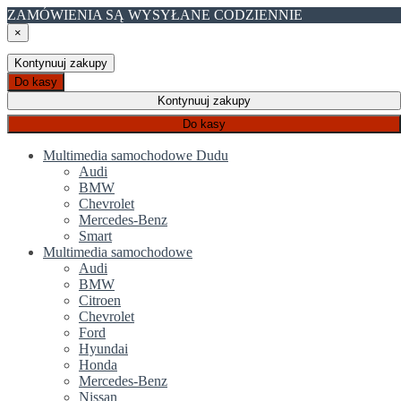
ZAMÓWIENIA SĄ WYSYŁANE CODZIENNIE
×
Kontynuuj zakupy
Do kasy
Kontynuuj zakupy
Do kasy
Multimedia samochodowe Dudu
Audi
BMW
Chevrolet
Mercedes-Benz
Smart
Multimedia samochodowe
Audi
BMW
Citroen
Chevrolet
Ford
Hyundai
Honda
Mercedes-Benz
Nissan