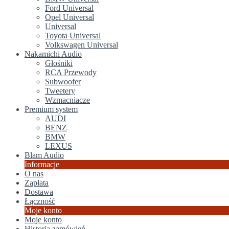
Ford Universal
Opel Universal
Universal
Toyota Universal
Volkswagen Universal
Nakamichi Audio
Głośniki
RCA Przewody
Subwoofer
Tweetery
Wzmacniacze
Premium system
AUDI
BENZ
BMW
LEXUS
Blam Audio
Informacje
O nas
Zapłata
Dostawa
Łączność
Moje konto
Moje konto
Historia zamówień