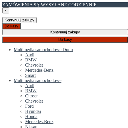
ZAMÓWIENIA SĄ WYSYŁANE CODZIENNIE
×
Kontynuuj zakupy
Do kasy
Kontynuuj zakupy
Do kasy
Multimedia samochodowe Dudu
Audi
BMW
Chevrolet
Mercedes-Benz
Smart
Multimedia samochodowe
Audi
BMW
Citroen
Chevrolet
Ford
Hyundai
Honda
Mercedes-Benz
Nissan