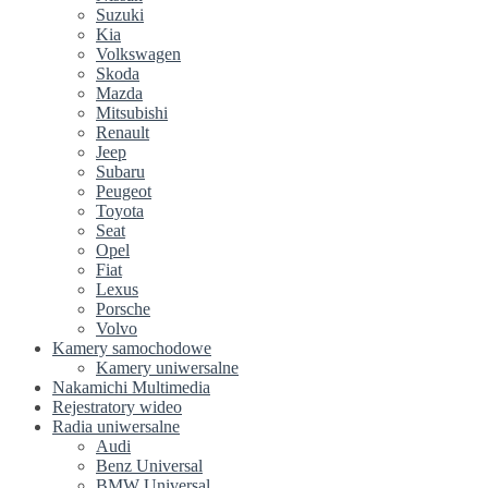
Suzuki
Kia
Volkswagen
Skoda
Mazda
Mitsubishi
Renault
Jeep
Subaru
Peugeot
Toyota
Seat
Opel
Fiat
Lexus
Porsche
Volvo
Kamery samochodowe
Kamery uniwersalne
Nakamichi Multimedia
Rejestratory wideo
Radia uniwersalne
Audi
Benz Universal
BMW Universal