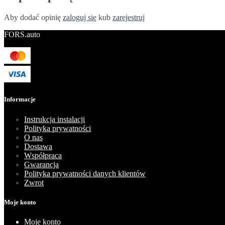
Aby dodać opinię
zaloguj się
kub
zarejestruj
FORS.auto
Informacje
Instrukcja instalacji
Polityka prywatności
O nas
Dostawa
Współpraca
Gwarancja
Polityka prywatności danych klientów
Zwrot
Moje konto
Moje konto