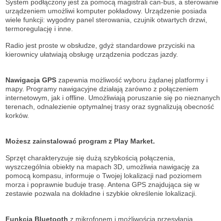
System podłączony jest za pomocą magistrali can-bus, a sterowanie
urządzeniem umożliwi komputer pokładowy. Urządzenie posiada
wiele funkcji: wygodny panel sterowania, czujnik otwartych drzwi,
termoregulację i inne.
Radio jest proste w obsłudze, gdyż standardowe przyciski na
kierownicy ułatwiają obsługę urządzenia podczas jazdy.
Nawigacja GPS
zapewnia możliwość wyboru żądanej platformy i
mapy. Programy nawigacyjne działają zarówno z połączeniem
internetowym, jak i offline. Umożliwiają poruszanie się po nieznanych
terenach, odnalezienie optymalnej trasy oraz sygnalizują obecność
korków.
Możesz zainstalować program z Play Market.
Sprzęt charakteryzuje się dużą szybkością połączenia,
wyszczególnia obiekty na mapach 3D, umożliwia nawigację za
pomocą kompasu, informuje o Twojej lokalizacji nad poziomem
morza i poprawnie buduje trasę. Antena GPS znajdująca się w
zestawie pozwala na dokładne i szybkie określenie lokalizacji.
Funkcja Bluetooth
z mikrofonem i możliwością przesyłania