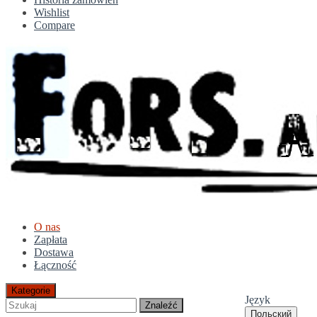
Wishlist
Compare
O nas
Zapłata
Dostawa
Łączność
Kategorie
Język
Znaleźć
Польский