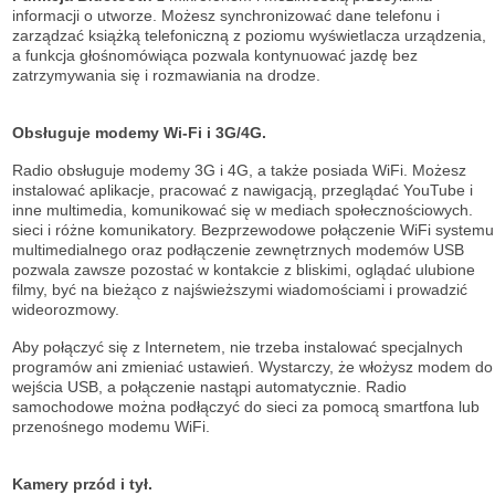
informacji o utworze. Możesz synchronizować dane telefonu i
zarządzać książką telefoniczną z poziomu wyświetlacza urządzenia,
a funkcja głośnomówiąca pozwala kontynuować jazdę bez
zatrzymywania się i rozmawiania na drodze.
Obsługuje modemy Wi-Fi i 3G/4G.
Radio obsługuje modemy 3G i 4G, a także posiada WiFi. Możesz
instalować aplikacje, pracować z nawigacją, przeglądać YouTube i
inne multimedia, komunikować się w mediach społecznościowych.
sieci i różne komunikatory. Bezprzewodowe połączenie WiFi systemu
multimedialnego oraz podłączenie zewnętrznych modemów USB
pozwala zawsze pozostać w kontakcie z bliskimi, oglądać ulubione
filmy, być na bieżąco z najświeższymi wiadomościami i prowadzić
wideorozmowy.
Aby połączyć się z Internetem, nie trzeba instalować specjalnych
programów ani zmieniać ustawień. Wystarczy, że włożysz modem do
wejścia USB, a połączenie nastąpi automatycznie. Radio
samochodowe można podłączyć do sieci za pomocą smartfona lub
przenośnego modemu WiFi.
Kamery przód i tył.