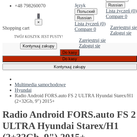
Język
Russian
+48 798260070
Lista życzeń (0)
Польский
0
Compare
0
Russian
×
Lista życzeń (0)
Zarejestruj się
Shopping cart
Compare
0
Zaloguj się
TWÓJ KOSZYK JEST PUSTY!
Zarejestruj się
Zaloguj się
Kontynuuj zakupy
Do kasy
Do kasy
Kontynuuj zakupy
Multimedia samochodowe
Hyundai
Radio Android FORS.auto FS 2 ULTRA Hyundai Starex/H1
(2+32Gb, 9") 2015+
Radio Android FORS.auto FS 2
ULTRA Hyundai Starex/H1