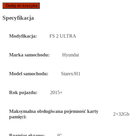
Dodaj do koszyka
Specyfikacja
Modyfikacja:
FS 2 ULTRA
Marka samochodu:
Hyundai
Model samochodu:
Starex/H1
Rok pojazdu:
2015+
Maksymalna obsługiwana pojemność karty
2+32Gb
pamięci:
Rozmiar ekranu:
9"