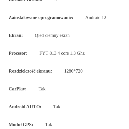
Zainstalowane oprogramowanie:
Android 12
Ekran:
Qled-ciemny ekran
Procesor:
FYT 813 4 core 1.3 Ghz
Rozdzielczość ekranu:
1280*720
CarPlay:
Tak
Android AUTO:
Tak
Moduł GPS:
Tak