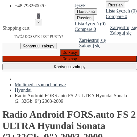
Język
Russian
+48 798260070
Lista życzeń (0)
Польский
0
Compare
0
Russian
×
Lista życzeń (0)
Zarejestruj się
Shopping cart
Compare
0
Zaloguj się
TWÓJ KOSZYK JEST PUSTY!
Zarejestruj się
Zaloguj się
Kontynuuj zakupy
Do kasy
Do kasy
Kontynuuj zakupy
Multimedia samochodowe
Hyundai
Radio Android FORS.auto FS 2 ULTRA Hyundai Sonata
(2+32Gb, 9") 2003-2009
Radio Android FORS.auto FS 2
ULTRA Hyundai Sonata