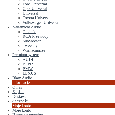
Ford Universal
Opel Universal
Universal
Toyota Universal
Volkswagen Universal
Nakamichi Audio
Głośniki
RCA Przewody
Subwoofer
Tweetery
Wzmacniacze
Premium system
AUDI
BENZ
BMW
LEXUS
Blam Audio
Informacje
O nas
Zapłata
Dostawa
Łączność
Moje konto
Moje konto
Historia zamówień