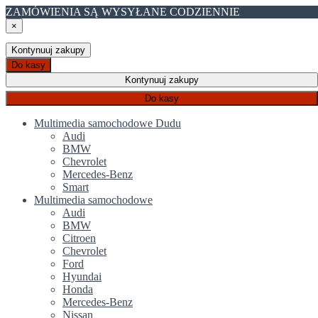
ZAMÓWIENIA SĄ WYSYŁANE CODZIENNIE
×
Kontynuuj zakupy
Do kasy
Kontynuuj zakupy
Do kasy
Multimedia samochodowe Dudu
Audi
BMW
Chevrolet
Mercedes-Benz
Smart
Multimedia samochodowe
Audi
BMW
Citroen
Chevrolet
Ford
Hyundai
Honda
Mercedes-Benz
Nissan