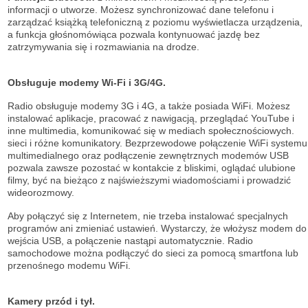
informacji o utworze. Możesz synchronizować dane telefonu i
zarządzać książką telefoniczną z poziomu wyświetlacza urządzenia,
a funkcja głośnomówiąca pozwala kontynuować jazdę bez
zatrzymywania się i rozmawiania na drodze.
Obsługuje modemy Wi-Fi i 3G/4G.
Radio obsługuje modemy 3G i 4G, a także posiada WiFi. Możesz
instalować aplikacje, pracować z nawigacją, przeglądać YouTube i
inne multimedia, komunikować się w mediach społecznościowych.
sieci i różne komunikatory. Bezprzewodowe połączenie WiFi systemu
multimedialnego oraz podłączenie zewnętrznych modemów USB
pozwala zawsze pozostać w kontakcie z bliskimi, oglądać ulubione
filmy, być na bieżąco z najświeższymi wiadomościami i prowadzić
wideorozmowy.
Aby połączyć się z Internetem, nie trzeba instalować specjalnych
programów ani zmieniać ustawień. Wystarczy, że włożysz modem do
wejścia USB, a połączenie nastąpi automatycznie. Radio
samochodowe można podłączyć do sieci za pomocą smartfona lub
przenośnego modemu WiFi.
Kamery przód i tył.