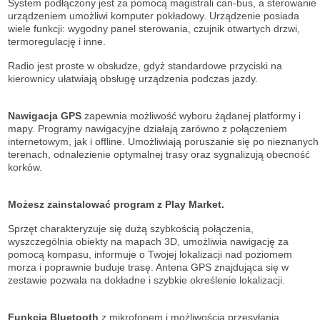
System podłączony jest za pomocą magistrali can-bus, a sterowanie
urządzeniem umożliwi komputer pokładowy. Urządzenie posiada
wiele funkcji: wygodny panel sterowania, czujnik otwartych drzwi,
termoregulację i inne.
Radio jest proste w obsłudze, gdyż standardowe przyciski na
kierownicy ułatwiają obsługę urządzenia podczas jazdy.
Nawigacja GPS
zapewnia możliwość wyboru żądanej platformy i
mapy. Programy nawigacyjne działają zarówno z połączeniem
internetowym, jak i offline. Umożliwiają poruszanie się po nieznanych
terenach, odnalezienie optymalnej trasy oraz sygnalizują obecność
korków.
Możesz zainstalować program z Play Market.
Sprzęt charakteryzuje się dużą szybkością połączenia,
wyszczególnia obiekty na mapach 3D, umożliwia nawigację za
pomocą kompasu, informuje o Twojej lokalizacji nad poziomem
morza i poprawnie buduje trasę. Antena GPS znajdująca się w
zestawie pozwala na dokładne i szybkie określenie lokalizacji.
Funkcja Bluetooth
z mikrofonem i możliwością przesyłania