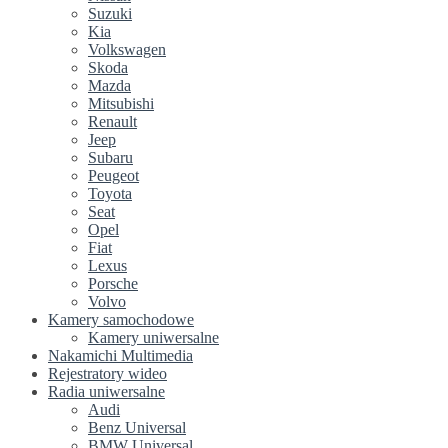
Suzuki
Kia
Volkswagen
Skoda
Mazda
Mitsubishi
Renault
Jeep
Subaru
Peugeot
Toyota
Seat
Opel
Fiat
Lexus
Porsche
Volvo
Kamery samochodowe
Kamery uniwersalne
Nakamichi Multimedia
Rejestratory wideo
Radia uniwersalne
Audi
Benz Universal
BMW Universal