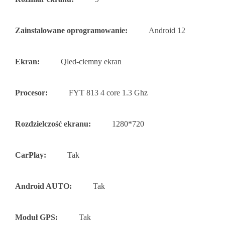
Zainstalowane oprogramowanie:
Android 12
Ekran:
Qled-ciemny ekran
Procesor:
FYT 813 4 core 1.3 Ghz
Rozdzielczość ekranu:
1280*720
CarPlay:
Tak
Android AUTO:
Tak
Moduł GPS:
Tak