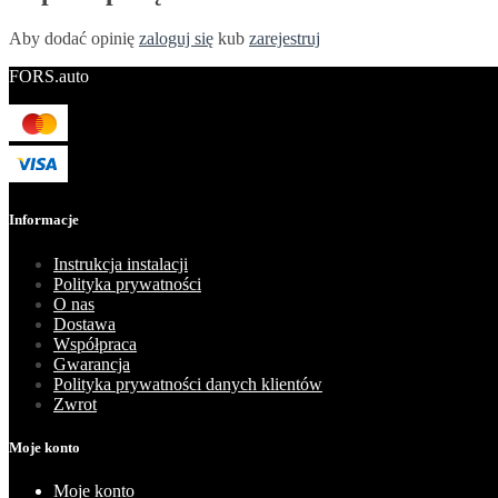
Aby dodać opinię
zaloguj się
kub
zarejestruj
FORS.auto
Informacje
Instrukcja instalacji
Polityka prywatności
O nas
Dostawa
Współpraca
Gwarancja
Polityka prywatności danych klientów
Zwrot
Moje konto
Moje konto