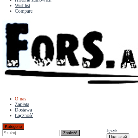
Wishlist
Compare
O nas
Zapłata
Dostawa
Łączność
Kategorie
Język
Znaleźć
Польский