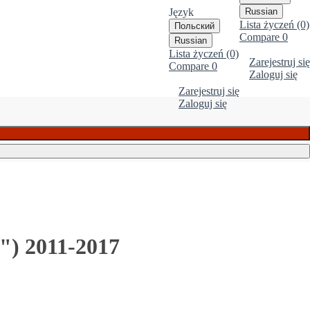
Język
Russian
Lista życzeń (0)
Польский
Compare
0
Russian
Lista życzeń (0)
Zarejestruj się
Compare
0
Zaloguj się
Zarejestruj się
Zaloguj się
") 2011-2017