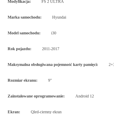
Modyfikacja:
FS 2 ULTRA
Marka samochodu:
Hyundai
Model samochodu:
i30
Rok pojazdu:
2011-2017
Maksymalna obsługiwana pojemność karty pamięci:
2+
Rozmiar ekranu:
9"
Zainstalowane oprogramowanie:
Android 12
Ekran:
Qled-ciemny ekran