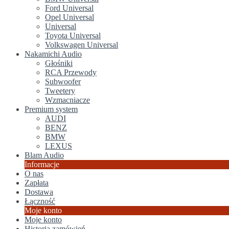
Ford Universal
Opel Universal
Universal
Toyota Universal
Volkswagen Universal
Nakamichi Audio
Głośniki
RCA Przewody
Subwoofer
Tweetery
Wzmacniacze
Premium system
AUDI
BENZ
BMW
LEXUS
Blam Audio
Informacje
O nas
Zapłata
Dostawa
Łączność
Moje konto
Moje konto
Historia zamówień