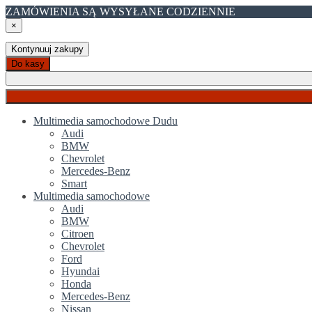
ZAMÓWIENIA SĄ WYSYŁANE CODZIENNIE
×
Kontynuuj zakupy
Do kasy
Multimedia samochodowe Dudu
Audi
BMW
Chevrolet
Mercedes-Benz
Smart
Multimedia samochodowe
Audi
BMW
Citroen
Chevrolet
Ford
Hyundai
Honda
Mercedes-Benz
Nissan