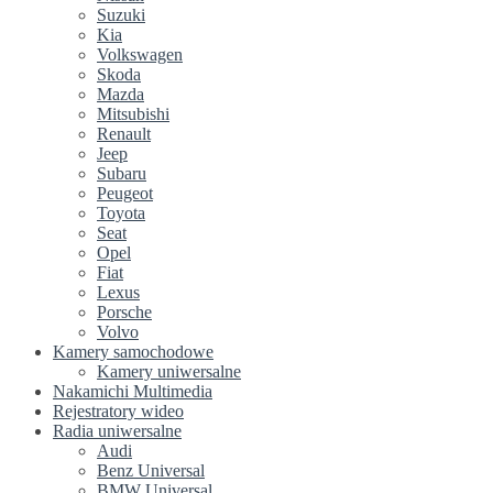
Suzuki
Kia
Volkswagen
Skoda
Mazda
Mitsubishi
Renault
Jeep
Subaru
Peugeot
Toyota
Seat
Opel
Fiat
Lexus
Porsche
Volvo
Kamery samochodowe
Kamery uniwersalne
Nakamichi Multimedia
Rejestratory wideo
Radia uniwersalne
Audi
Benz Universal
BMW Universal